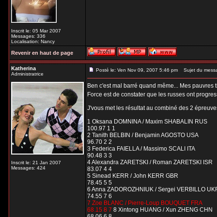
Inscrit le: 05 Mar 2007
Messages: 336
Localisation: Nancy
Revenir en haut de page
Katherina
Posté le: Ven Nov 09, 2007 5:46 pm
Sujet du mess
Administratrice
Ben c'est mal barré quand même... Mes pauvres ti
Force est de constater que les russes ont progres
J'vous met les résultat au combiné des 2 épreuves
1 Oksana DOMNINA / Maxim SHABALIN RUS
100.97 1 1
2 Tanith BELBIN / Benjamin AGOSTO USA
96.70 2 2
3 Federica FAIELLA / Massimo SCALI ITA
90.48 3 3
4 Alexandra ZARETSKI / Roman ZARETSKI ISR
Inscrit le: 21 Jan 2007
Messages: 424
83.07 4 4
5 Sinead KERR / John KERR GBR
78.45 5 5
6 Anna ZADOROZHNIUK / Sergei VERBILLO UK
74.55 7 6
7 Zoe BLANC / Pierre-Loup BOUQUET FRA
68.15 8 7
8 Xintong HUANG / Xun ZHENG CHN
68.06 6 8