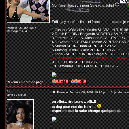
Moi j'm'en fou, suis pour Sinead & John!
Edit: ça y est c'est fini... et franchement quand je
Inscrit le: 21 Jan 2007
1 Oksana DOMNINA / Maxim SHABALIN RUS 38
Messages: 424
2 Tanith BELBIN / Benjamin AGOSTO USA 35.89
3 Federica FAIELLA / Massimo SCALI ITA 33.54
4 Alexandra ZARETSKI / Roman ZARETSKI ISR 
5 Sinead KERR / John KERR GBR 29.52
6 Xintong HUANG / Xun ZHENG CHN 27.05
7 Anna ZADOROZHNIUK / Sergei VERBILLO UKR
8 Zoe BLANC / Pierre-Loup BOUQUET FRA 24.7
9 Lu LIU / Bin SUO CHN 20.25
10 Jiameimei GUO / Fei MENG CHN 19.59
_________________
Revenir en haut de page
Flo
Posté le: Jeu Nov 08, 2007 10:26 pm
Sujet du mes
lame de cristal
en effet... rire jaune .. pfff..!!
et deg pour nos tits Kerrs...
esperons que la suite change quelques places..
_________________