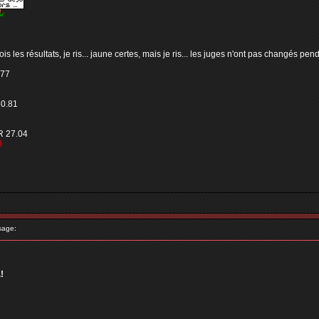
 vois les résultats, je ris... jaune certes, mais je ris... les juges n'ont pas changés p
.77
30.81
 27.04
9
sage:
!