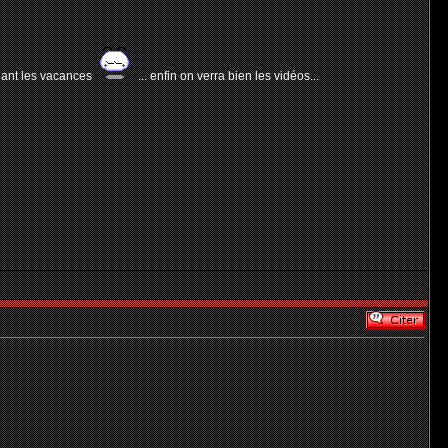
endant les vacances
... enfin on verra bien les vidéos...