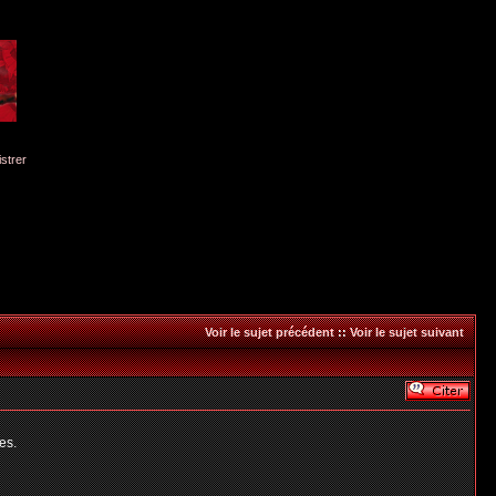
istrer
Voir le sujet précédent
::
Voir le sujet suivant
es.