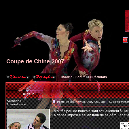
Coupe de Chine 2007
Index du Forum
>>>
Résultats
Auteur
Katherina
Posté le: Jeu Nov 08, 2007 9:43 am
Sujet du messa
Administratrice
Très très peu de français sont actuellement à Harb
La danse imposée est en train de se dérouler et à