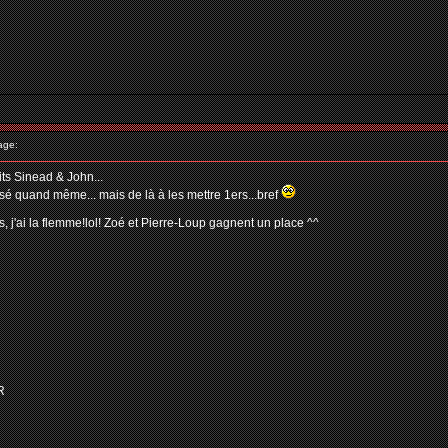
age:
ts Sinead & John...
sé quand même... mais de là à les mettre 1ers...bref
, j'ai la flemme!lol! Zoé et Pierre-Loup gagnent un place ^^
R