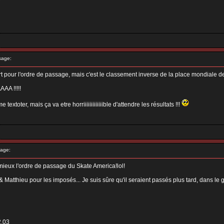
sage:
sort pour l'ordre de passage, mais c'est le classement inverse de la place mondiale de
A !!!!!
textoter, mais ça va etre horriiiiiiiiiiiiible d'attendre les résultats !!!
age:
eux l'ordre de passage du Skate America!lol!
 & Matthieu pour les imposés... Je suis sûre qu'il seraient passés plus tard, dans l
.03