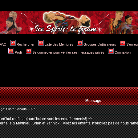
FAQ
Rechercher
Liste des Membres
Groupes d'utilisateurs
S'enreg
Profil
Se connecter pour vérifier ses messages privés
Connexion
Message
ge: Skate Canada 2007
d'hui (enfin aujourd'hui ce sont les entraînements!) ^^
rnelle & Matthieu, Brian et Yannick... Allez les enfants, n'oubliez pas de nous ram