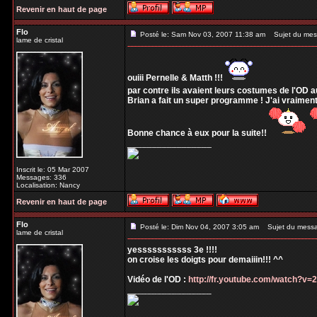
Revenir en haut de page
Flo
Posté le: Sam Nov 03, 2007 11:38 am
Sujet du mes
lame de cristal
ouiii Pernelle & Matth !!!
par contre ils avaient leurs costumes de l'OD a
Brian a fait un super programme ! J'ai vraiment
Bonne chance à eux pour la suite!!
_________________
Inscrit le: 05 Mar 2007
Messages: 336
Localisation: Nancy
Revenir en haut de page
Flo
Posté le: Dim Nov 04, 2007 3:05 am
Sujet du mess
lame de cristal
yesssssssssss 3e !!!!
on croise les doigts pour demaiiin!!! ^^
Vidéo de l'OD :
http://fr.youtube.com/watch?v
_________________