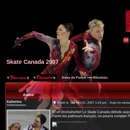
Skate Canada 2007
Index du Forum
>>>
Résultats
Auteur
Katherina
Posté le: Jeu Nov 01, 2007 1:43 pm
Sujet du messa
Administratrice
Et on enchaîne!lol! Le Skate Canada débute aujour
Parmi les patineurs français, on pourra compter Pe
_________________