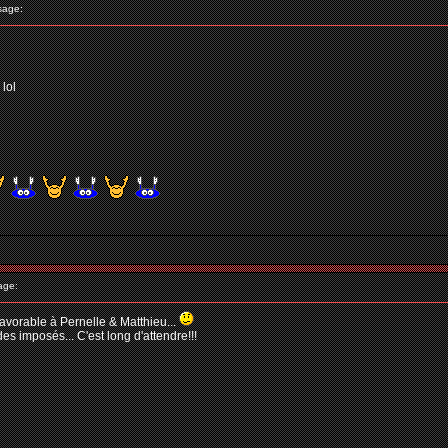
sage:
 lol
age:
 favorable à Pernelle & Matthieu...
des imposés... C'est long d'attendre!!!