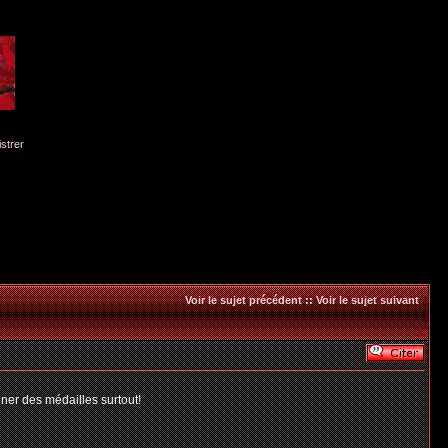
istrer
Voir le sujet précédent
::
Voir le sujet suivant
ener des médailles surtout!