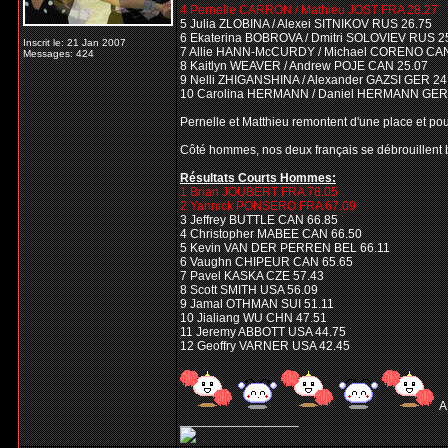
4 Pernelle CARRON / Mathieu JOST FRA 28.27
5 Julia ZLOBINA / Alexei SITNIKOV RUS 26.75
6 Ekaterina BOBROVA / Dmitri SOLOVIEV RUS 2
Inscrit le: 21 Jan 2007
7 Allie HANN-McCURDY / Michael CORENO CAN
Messages: 424
8 Kaitlyn WEAVER / Andrew POJE CAN 25.07
9 Nelli ZHIGANSHINA / Alexander GAZSI GER 24
10 Carolina HERMANN / Daniel HERMANN GER
Pernelle et Matthieu remontent d'une place et pour
Côté hommes, nos deux français se débrouillent bi
Résultats Courts Hommes:
1 Brian JOUBERT FRA 78.05
2 Yannick PONSERO FRA 67.09
3 Jeffrey BUTTLE CAN 66.85
4 Christopher MABEE CAN 66.50
5 Kevin VAN DER PERREN BEL 66.11
6 Vaughn CHIPEUR CAN 65.65
7 Pavel KASKA CZE 57.43
8 Scott SMITH USA 56.09
9 Jamal OTHMAN SUI 51.11
10 Jialiang WU CHN 47.51
11 Jeremy ABBOTT USA 44.75
12 Geoffry VARNER USA 42.45
A
_________________