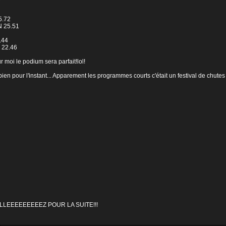
5.72
 25.51
.44
 22.46
 moi le podium sera parfait!lol!
en pour l'instant... Apparement les programmes courts c'était un festival de chutes 
LLEEEEEEEEEZ POUR LA SUITE!!!