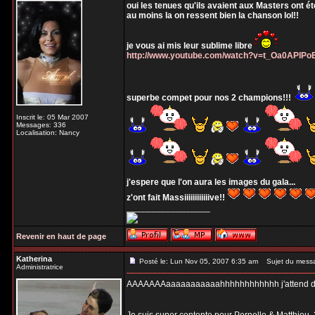
oui les tenues qu'ils avaient aux Masters ont ét
au moins la on ressent bien la chanson lol!!
je vous ai mis leur sublime libre
http://www.youtube.com/watch?v=t_Oa0APlPo
superbe compet pour nos 2 champions!!!
Inscrit le: 05 Mar 2007
Messages: 336
Localisation: Nancy
j'espere que l'on aura les images du gala...
z'ont fait Massiiiiiiiiiiiive!!
_________________
Revenir en haut de page
Katherina
Posté le: Lun Nov 05, 2007 6:35 am
Sujet du mess
Administratrice
AAAAAAAaaaaaaaaaaahhhhhhhhhhhh j'attend désespe