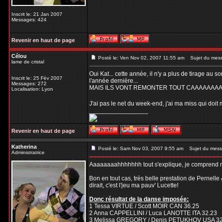
Inscrit le: 21 Jan 2007
Messages: 424
Revenir en haut de page
Célou
Posté le: Ven Nov 02, 2007 11:55 am
Sujet du mes
lame de cristal
Oui Kat... cette année, il n'y a plus de tirage au 
Inscrit le: 25 Fév 2007
l'année dernière...
Messages: 272
MAIS ILS VONT REMONTER TOUT CAAAAAAAAAA
Localisation: Lyon
J'ai pas le net du week-end, j'ai ma miss qui doit me 
_________________
Revenir en haut de page
Katherina
Posté le: Sam Nov 03, 2007 9:55 am
Sujet du mess
Administratrice
Aaaaaaaahhhhhhh tout s'explique, je comprend mi
Bon en tout cas, très belle prestation de Pernelle
dirait, c'est l'jeu ma pauv' Lucette!
Donc résultat de la danse imposée:
1 Tessa VIRTUE / Scott MOIR CAN 36.25
2 Anna CAPPELLINI / Luca LANOTTE ITA 32.23
3 Melissa GREGORY / Denis PETUKHOV USA 32