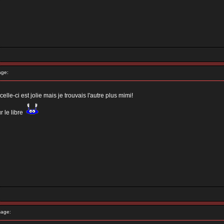
age:
le-ci est jolie mais je trouvais l'autre plus mimi!
le libre
age: