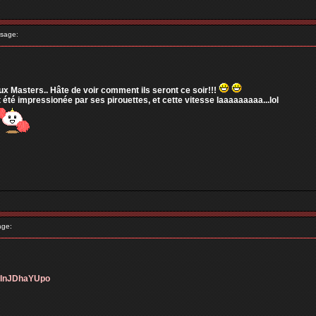
sage:
ux Masters.. Hâte de voir comment ils seront ce soir!!!
 été impressionée par ses pirouettes, et cette vitesse laaaaaaaaa...lol
age:
=2InJDhaYUpo