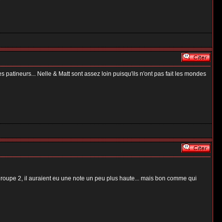
s patineurs... Nelle & Matt sont assez loin puisqu'ils n'ont pas fait les mondes
e groupe 2, il auraient eu une note un peu plus haute... mais bon comme qui