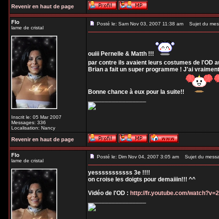
Revenir en haut de page
Flo
Posté le: Sam Nov 03, 2007 11:38 am
Sujet du mes
lame de cristal
ouiii Pernelle & Matth !!!
par contre ils avaient leurs costumes de l'OD a
Brian a fait un super programme ! J'ai vraiment
Bonne chance à eux pour la suite!!
_________________
Inscrit le: 05 Mar 2007
Messages: 336
Localisation: Nancy
Revenir en haut de page
Flo
Posté le: Dim Nov 04, 2007 3:05 am
Sujet du mess
lame de cristal
yesssssssssss 3e !!!!
on croise les doigts pour demaiiin!!! ^^
Vidéo de l'OD :
http://fr.youtube.com/watch?v
_________________