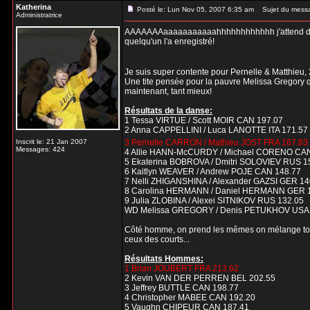
Katherina
Posté le: Lun Nov 05, 2007 6:35 am
Sujet du mess
Administratrice
AAAAAAAaaaaaaaaaaahhhhhhhhhhhh j'attend désesp
quelqu'un l'a enregistré!
Je suis super contente pour Pernelle & Matthieu, 
Une tite pensée pour la pauvre Melissa Gregory qui
maintenant, tant mieux!
Résultats de la danse:
1 Tessa VIRTUE / Scott MOIR CAN 197.07
2 Anna CAPPELLINI / Luca LANOTTE ITA 171.57
Inscrit le: 21 Jan 2007
3 Pernelle CARRON / Mathieu JOST FRA 167.83
Messages: 424
4 Allie HANN-McCURDY / Michael CORENO CAN
5 Ekaterina BOBROVA / Dmitri SOLOVIEV RUS 1
6 Kaitlyn WEAVER / Andrew POJE CAN 148.77
7 Nelli ZHIGANSHINA / Alexander GAZSI GER 14
8 Carolina HERMANN / Daniel HERMANN GER 
9 Julia ZLOBINA / Alexei SITNIKOV RUS 132.05
WD Melissa GREGORY / Denis PETUKHOV USA
Côté homme, on prend les mêmes on mélange tout
ceux des courts...
Résultats Hommes:
1 Brian JOUBERT FRA 213.62
2 Kevin VAN DER PERREN BEL 202.55
3 Jeffrey BUTTLE CAN 198.77
4 Christopher MABEE CAN 192.20
5 Vaughn CHIPEUR CAN 187.41