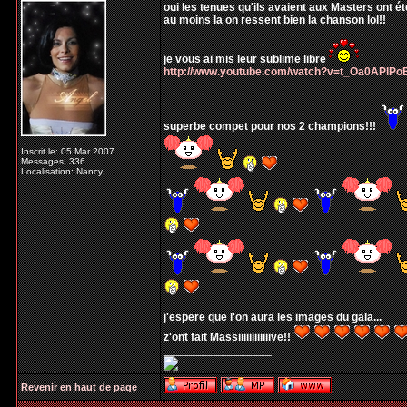
oui les tenues qu'ils avaient aux Masters ont ét
au moins la on ressent bien la chanson lol!!
je vous ai mis leur sublime libre
http://www.youtube.com/watch?v=t_Oa0APlPo
superbe compet pour nos 2 champions!!!
Inscrit le: 05 Mar 2007
Messages: 336
Localisation: Nancy
j'espere que l'on aura les images du gala...
z'ont fait Massiiiiiiiiiiiive!!
_________________
Revenir en haut de page