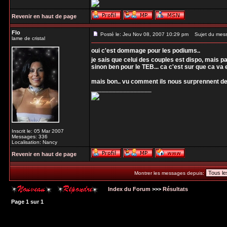
Revenir en haut de page
Flo
Posté le: Jeu Nov 08, 2007 10:29 pm
Sujet du mes
lame de cristal
oui c'est dommage pour les podiums..
je sais que celui des couples est dispo, mais pa
sinon ben pour le TEB... ca c'est sur que ca va 
mais bon.. vu comment ils nous surprennent d
_________________
Inscrit le: 05 Mar 2007
Messages: 336
Localisation: Nancy
Revenir en haut de page
Montrer les messages depuis:
Index du Forum
>>>
Résultats
Page
1
sur
1