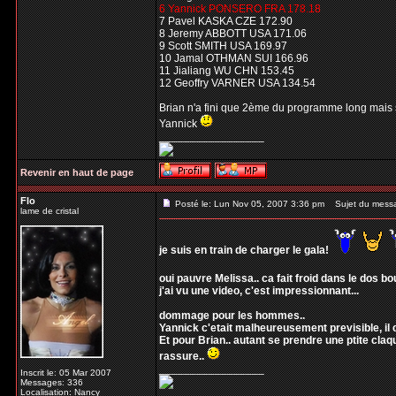
6 Yannick PONSERO FRA 178.18
7 Pavel KASKA CZE 172.90
8 Jeremy ABBOTT USA 171.06
9 Scott SMITH USA 169.97
10 Jamal OTHMAN SUI 166.96
11 Jialiang WU CHN 153.45
12 Geoffry VARNER USA 134.54
Brian n'a fini que 2ème du programme long mais 
Yannick
_________________
Revenir en haut de page
Flo
Posté le: Lun Nov 05, 2007 3:36 pm
Sujet du mess
lame de cristal
je suis en train de charger le gala!
oui pauvre Melissa.. ca fait froid dans le dos 
j'ai vu une video, c'est impressionnant...
dommage pour les hommes..
Yannick c'etait malheureusement previsible, il c
Et pour Brian.. autant se prendre une ptite claq
rassure..
_________________
Inscrit le: 05 Mar 2007
Messages: 336
Localisation: Nancy