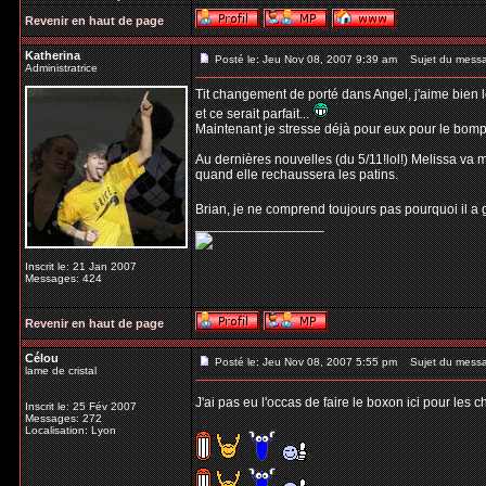
Revenir en haut de page
Katherina
Posté le: Jeu Nov 08, 2007 9:39 am
Sujet du mess
Administratrice
Tit changement de porté dans Angel, j'aime bien l
et ce serait parfait...
Maintenant je stresse déjà pour eux pour le bompard
Au dernières nouvelles (du 5/11!lol!) Melissa va m
quand elle rechaussera les patins.
Brian, je ne comprend toujours pas pourquoi il a g
_________________
Inscrit le: 21 Jan 2007
Messages: 424
Revenir en haut de page
Célou
Posté le: Jeu Nov 08, 2007 5:55 pm
Sujet du mess
lame de cristal
J'ai pas eu l'occas de faire le boxon ici pour les 
Inscrit le: 25 Fév 2007
Messages: 272
Localisation: Lyon