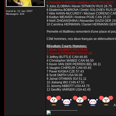
4 Pernelle CARRON / Mathieu JOST FRA 28.27
5 Julia ZLOBINA / Alexei SITNIKOV RUS 26.75
6 Ekaterina BOBROVA / Dmitri SOLOVIEV RUS 2
Inscrit le: 21 Jan 2007
7 Allie HANN-McCURDY / Michael CORENO CAN
Messages: 424
8 Kaitlyn WEAVER / Andrew POJE CAN 25.07
9 Nelli ZHIGANSHINA / Alexander GAZSI GER 24
10 Carolina HERMANN / Daniel HERMANN GER
Pernelle et Matthieu remontent d'une place et pour
Côté hommes, nos deux français se débrouillent bi
Résultats Courts Hommes:
1 Brian JOUBERT FRA 78.05
2 Yannick PONSERO FRA 67.09
3 Jeffrey BUTTLE CAN 66.85
4 Christopher MABEE CAN 66.50
5 Kevin VAN DER PERREN BEL 66.11
6 Vaughn CHIPEUR CAN 65.65
7 Pavel KASKA CZE 57.43
8 Scott SMITH USA 56.09
9 Jamal OTHMAN SUI 51.11
10 Jialiang WU CHN 47.51
11 Jeremy ABBOTT USA 44.75
12 Geoffry VARNER USA 42.45
A
_________________