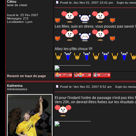
Célou
Posté le: Jeu Nov 01, 2007 10:41 pm
Sujet du mes
lame de cristal
Inscrit le: 25 Fév 2007
Messages: 272
Localisation: Lyon
Les filles, suis en stress, vous pouvez pas savoir !
Allez les p'tits choux !!!!
_________________
Revenir en haut de page
Katherina
Posté le: Ven Nov 02, 2007 8:52 am
Sujet du mess
Administratrice
Et pour l'instant l'ordre de passage n'est pas très
Vers 20h, on devrait êtres fixées sur les résultats 
_________________