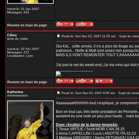
Inscrit le: 21 Jan 2007
Messages: 424
Revenir en haut de page
Célou
Posté le: Ven Nov 02, 2007 11:55 am
Sujet du mes
lame de cristal
Oui Kat... cette année, il n'y a plus de tirage au 
Inscrit le: 25 Fév 2007
patineurs... Nelle & Matt sont assez loin puisqu'ils
Messages: 272
MAIS ILS VONT REMONTER TOUT CAAAAAAAAAA
Localisation: Lyon
J'ai pas le net du week-end, j'ai ma miss qui doit me 
_________________
Revenir en haut de page
Katherina
Posté le: Sam Nov 03, 2007 9:55 am
Sujet du mess
Administratrice
Aaaaaaaahhhhhhh tout s'explique, je comprend mi
Bon en tout cas, très belle prestation de Pernelle 
auraient eu une note un peu plus haute... mais bon
Donc résultat de la danse imposée:
1 Tessa VIRTUE / Scott MOIR CAN 36.25
2 Anna CAPPELLINI / Luca LANOTTE ITA 32.23
3 Melissa GREGORY / Denis PETUKHOV USA 32