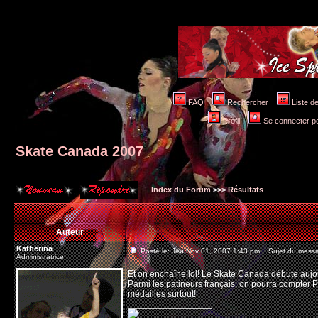
FAQ
Rechercher
Liste 
Profil
Se connecter po
Skate Canada 2007
Index du Forum
>>>
Résultats
Auteur
Katherina
Posté le: Jeu Nov 01, 2007 1:43 pm
Sujet du messa
Administratrice
Et on enchaîne!lol! Le Skate Canada débute aujour
Parmi les patineurs français, on pourra compter P
médailles surtout!
_________________