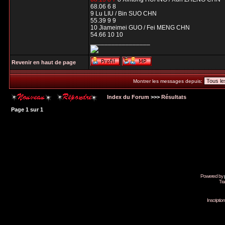
68.06 6 8
9 Lu LIU / Bin SUO CHN
55.39 9 9
10 Jiameimei GUO / Fei MENG CHN
54.66 10 10
_________________
Revenir en haut de page
Montrer les messages depuis:
Index du Forum
>>>
Résultats
Page
1
sur
1
Powered by
Tra
Inscripti