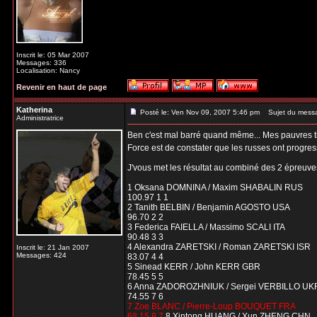
Inscrit le: 05 Mar 2007
Messages: 336
Localisation: Nancy
Revenir en haut de page
Katherina
Posté le: Ven Nov 09, 2007 5:46 pm
Sujet du mess
Administratrice
Ben c'est mal barré quand même... Mes pauvres ti
Force est de constater que les russes ont progres
J'vous met les résultat au combiné des 2 épreuves
1 Oksana DOMNINA / Maxim SHABALIN RUS
100.97 1 1
2 Tanith BELBIN / Benjamin AGOSTO USA
96.70 2 2
3 Federica FAIELLA / Massimo SCALI ITA
90.48 3 3
4 Alexandra ZARETSKI / Roman ZARETSKI ISR
Inscrit le: 21 Jan 2007
Messages: 424
83.07 4 4
5 Sinead KERR / John KERR GBR
78.45 5 5
6 Anna ZADOROZHNIUK / Sergei VERBILLO UK
74.55 7 6
7 Zoe BLANC / Pierre-Loup BOUQUET FRA
68.15 8 7
8 Xintong HUANG / Xun ZHENG CHN