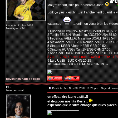
Moi j'm'en fou, suis pour Sinead & John!
Edit: ça y est c'est fini... et franchement quand je 
vacances
... enfin on verra bien les vidéos
Inscrit le: 21 Jan 2007
Messages: 424
1 Oksana DOMNINA / Maxim SHABALIN RUS 38
2 Tanith BELBIN / Benjamin AGOSTO USA 35.89
3 Federica FAIELLA / Massimo SCALI ITA 33.54
4 Alexandra ZARETSKI / Roman ZARETSKI ISR 
5 Sinead KERR / John KERR GBR 29.52
6 Xintong HUANG / Xun ZHENG CHN 27.05
7 Anna ZADOROZHNIUK / Sergei VERBILLO UKR
8 Zoe BLANC / Pierre-Loup BOUQUET FRA 24.7
9 Lu LIU / Bin SUO CHN 20.25
10 Jiameimei GUO / Fei MENG CHN 19.59
_________________
Revenir en haut de page
Flo
Posté le: Jeu Nov 08, 2007 10:26 pm
Sujet du mes
lame de cristal
en effet... rire jaune .. pfff..!!
et deg pour nos tits Kerrs...
esperons que la suite change quelques places..
_________________