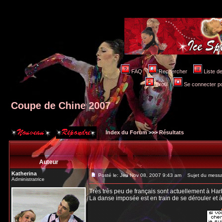
FAQ
Rechercher
Liste 
Profil
Se connecter po
Coupe de Chine 2007
Index du Forum
>>>
Résultats
Auteur
Katherina
Posté le: Jeu Nov 08, 2007 9:43 am
Sujet du messa
Administratrice
Très très peu de français sont actuellement à Harb
La danse imposée est en train de se dérouler et à