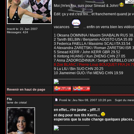
Moi j'm'en fou, suis pour Sinead & John!
Edit: ça y est c'est fini... et franchement quand je 
vacances
... enfin on verra bien les vidéos
Inscrit le: 21 Jan 2007
Messages: 424
1 Oksana DOMNINA / Maxim SHABALIN RUS 38
2 Tanith BELBIN / Benjamin AGOSTO USA 35.89
3 Federica FAIELLA / Massimo SCALI ITA 33.54
4 Alexandra ZARETSKI / Roman ZARETSKI ISR 
5 Sinead KERR / John KERR GBR 29.52
6 Xintong HUANG / Xun ZHENG CHN 27.05
7 Anna ZADOROZHNIUK / Sergei VERBILLO UKR
8 Zoe BLANC / Pierre-Loup BOUQUET FRA 24.7
9 Lu LIU / Bin SUO CHN 20.25
10 Jiameimei GUO / Fei MENG CHN 19.59
_________________
Revenir en haut de page
Flo
Posté le: Jeu Nov 08, 2007 10:26 pm
Sujet du mes
lame de cristal
en effet... rire jaune .. pfff..!!
et deg pour nos tits Kerrs...
esperons que la suite change quelques places..
_________________