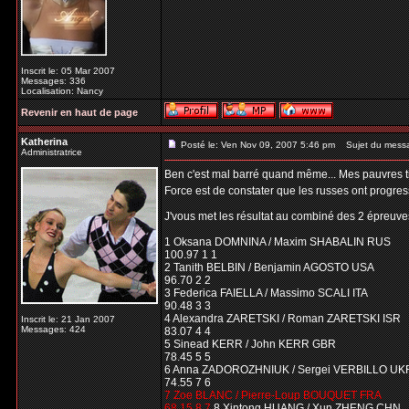
Inscrit le: 05 Mar 2007
Messages: 336
Localisation: Nancy
Revenir en haut de page
Katherina
Posté le: Ven Nov 09, 2007 5:46 pm
Sujet du mess
Administratrice
Ben c'est mal barré quand même... Mes pauvres ti
Force est de constater que les russes ont progres
J'vous met les résultat au combiné des 2 épreuves
1 Oksana DOMNINA / Maxim SHABALIN RUS
100.97 1 1
2 Tanith BELBIN / Benjamin AGOSTO USA
96.70 2 2
3 Federica FAIELLA / Massimo SCALI ITA
90.48 3 3
4 Alexandra ZARETSKI / Roman ZARETSKI ISR
Inscrit le: 21 Jan 2007
Messages: 424
83.07 4 4
5 Sinead KERR / John KERR GBR
78.45 5 5
6 Anna ZADOROZHNIUK / Sergei VERBILLO UK
74.55 7 6
7 Zoe BLANC / Pierre-Loup BOUQUET FRA
68.15 8 7
8 Xintong HUANG / Xun ZHENG CHN