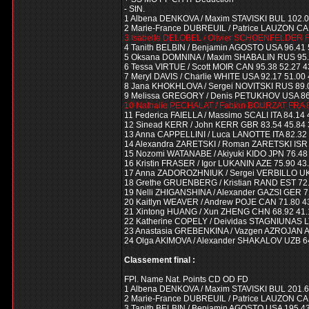
- StN.
1 Albena DENKOVA / Maxim STAVISKI BUL 102.09 
2 Marie-France DUBREUIL / Patrice LAUZON CAN 
3 Isabelle DELOBEL / Olivier SCHOENFELDER FRA
4 Tanith BELBIN / Benjamin AGOSTO USA 96.41 50
5 Oksana DOMNINA / Maxim SHABALIN RUS 95.81 
6 Tessa VIRTUE / Scott MOIR CAN 95.38 52.27 43
7 Meryl DAVIS / Charlie WHITE USA 92.17 51.00 4
8 Jana KHOKHLOVA / Sergei NOVITSKI RUS 89.09 
9 Melissa GREGORY / Denis PETUKHOV USA 86.10
10 Nathalie PECHALAT / Fabian BOURZAT FRA 84.
11 Federica FAIELLA / Massimo SCALI ITA 84.14 4
12 Sinead KERR / John KERR GBR 83.54 45.84 37
13 Anna CAPPELLINI / Luca LANOTTE ITA 82.32 4
14 Alexandra ZARETSKI / Roman ZARETSKI ISR 78
15 Nozomi WATANABE / Akiyuki KIDO JPN 76.48 4
16 Kristin FRASER / Igor LUKANIN AZE 75.90 43.7
17 Anna ZADOROZHNIUK / Sergei VERBILLO UKR 7
18 Grethe GRUENBERG / Kristian RAND EST 72.70
19 Nelli ZHIGANSHINA / Alexander GAZSI GER 71.
20 Kaitlyn WEAVER / Andrew POJE CAN 71.80 43.
21 Xintong HUANG / Xun ZHENG CHN 68.92 41.12 
22 Katherine COPELY / Deividas STAGNIUNAS LTU
23 Anastasia GREBENKINA / Vazgen AZROJAN ARM
24 Olga AKIMOVA / Alexander SHAKALOV UZB 64.9
Classement final :
FPl. Name Nat. Points CD OD FD
1 Albena DENKOVA / Maxim STAVISKI BUL 201.6
2 Marie-France DUBREUIL / Patrice LAUZON CAN
3 Tanith BELBIN / Benjamin AGOSTO USA 195.43