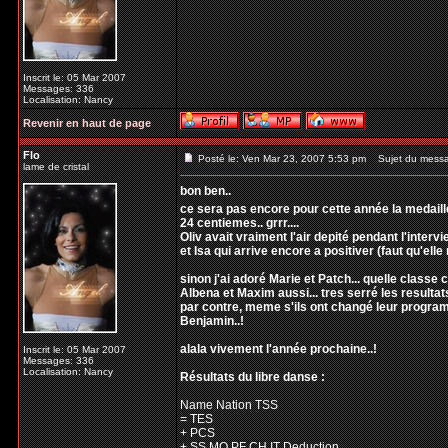
Inscrit le: 05 Mar 2007
Messages: 336
Localisation: Nancy
Revenir en haut de page
Flo
Posté le: Ven Mar 23, 2007 5:53 pm
Sujet du mess
lame de cristal
bon ben..
ce sera pas encore pour cette année la medaill
24 centiemes.. grrr....
Oliv avait vraiment l'air depité pendant l'intervie
et Isa qui arrive encore a positiver (faut qu'elle
sinon j'ai adoré Marie et Patch... quelle classe
Albena et Maxim aussi... tres serré les resultats
par contre, meme s'ils ont changé leur program
Benjamin..!
alala vivement l'année prochaine..!
Inscrit le: 05 Mar 2007
Messages: 336
Localisation: Nancy
Résultats du libre danse :
Name Nation TSS
= TES
+ PCS
+ SS MO PF CH IT Deduction