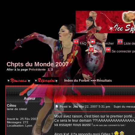
FAQ
Rechercher
Liste 
Profil
Se connecter po
Chpts du Monde 2007
Aller à la page
Précédente
1
,
2
Index du Forum
>>>
Résultats
Auteur
Célou
Posté le: Jeu Mar 22, 2007 5:31 pm
Sujet du messa
lame de cristal
Vous avez raison, c'est bien sur le premier porté... 
Inscrit le: 25 Fév 2007
Ce sera le leur demain ??! AAAAAAAAAAAA
Messages: 272
va essayer nous aussi !
Localisation: Lyon
je ne sais pas comment ils font !
Alors Kat, il t'a repondu quoi Gilles ?