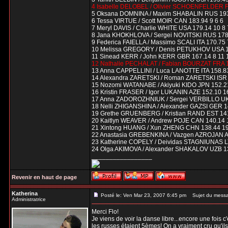
4 Isabelle DELOBEL / Olivier SCHOENFELDER F
5 Oksana DOMNINA / Maxim SHABALIN RUS 193.
6 Tessa VIRTUE / Scott MOIR CAN 183.94 9 6 6
7 Meryl DAVIS / Charlie WHITE USA 179.14 10 8 
8 Jana KHOKHLOVA / Sergei NOVITSKI RUS 178.
9 Federica FAIELLA / Massimo SCALI ITA 170.75 
10 Melissa GREGORY / Denis PETUKHOV USA 17
11 Sinead KERR / John KERR GBR 167.14 8 11 
12 Nathalie PECHALAT / Fabian BOURZAT FRA 1
13 Anna CAPPELLINI / Luca LANOTTE ITA 158.8
14 Alexandra ZARETSKI / Roman ZARETSKI ISR 
15 Nozomi WATANABE / Akiyuki KIDO JPN 152.2
16 Kristin FRASER / Igor LUKANIN AZE 152.10 1
17 Anna ZADOROZHNIUK / Sergei VERBILLO UK
18 Nelli ZHIGANSHINA / Alexander GAZSI GER 1
19 Grethe GRUENBERG / Kristian RAND EST 141
20 Kaitlyn WEAVER / Andrew POJE CAN 140.14 
21 Xintong HUANG / Xun ZHENG CHN 138.44 19
22 Anastasia GREBENKINA / Vazgen AZROJAN A
23 Katherine COPELY / Deividas STAGNIUNAS L
24 Olga AKIMOVA / Alexander SHAKALOV UZB 13
_________________
Revenir en haut de page
Katherina
Posté le: Ven Mar 23, 2007 6:45 pm
Sujet du mess
Administratrice
Merci Flo!
Je viens de voir la danse libre...encore une fois 
les russes étaient 5èmes! On a vraiment cru qu'ils 