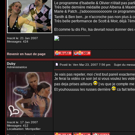
Le programme d'Isabelle & Olivier n'était pas par
Très belle dernière médaille pour Albena & Maxim
Marie & Patch...j'adooooooooooore ce programme..
Tanith & Ben ben...je n'accroche pas non plus à
Très belle performance de Scott & Moir, déjà 7èmes
Et comme tu dis Flo, Isa devrait nous donner des co
_________________
Inscrit le: 21 Jan 2007
Messages: 424
Revenir en haut de page
Duby
Posté le: Ven Mar 23, 2007 7:56 pm
Sujet du mess
Administratrice
Je vais pas repeter, moi c'est tout pareil exactem
Je ferai la vidéo ce soir (et si vous voulez les v
pas deja prises ailleurs
] vu que je compte me l
Et youhouuuuu les russes derrière
ca fait telle
Inscrit le: 17 Jan 2007
Messages: 412
Localisation: Montpellier