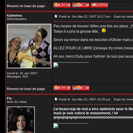
Revenir en haut de page
Katherina
Posté le: Jeu Mar 22, 2007 10:17 pm
Sujet du mess
Administratrice
Pas moyen de trouver Gilles une fois sur place...j'
Tokyo il a pris la grosse tête...
Sinon oui erreur dans les twizzles d'Olivier mais c'
ALLEZ POUR LE LIBRE (j'essaye d'y croire j'vous 
Ah oui, merci Duby pour l'article! Je suis pas aus
_________________
Inscrit le: 21 Jan 2007
Messages: 424
Revenir en haut de page
Flo
Posté le: Jeu Mar 22, 2007 10:25 pm
Sujet du mess
lame de cristal
j'ai beaucoup de mal a etre optimiste pour le libr
mais je vais suivre le mouvement..! lol
gogogogogogoooooooooooooooooooooooooooo 
_________________