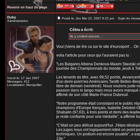
Revenir en haut de page
Duby
Posté le: Jeu Mar 22, 2007 8:22 pm
Sujet du messa
Administratrice
Célou a écrit:
Ils y croient encore...
Voui j'viens de lire ca sur le site d'eurosport ... On
voila l'article pour ceux qui l'auraient pas lu :
"Les Bulgares Albena Denkova-Maxim Staviski ont pr
journée des Championnats du monde, jeudi à To
Les tenants du titre, avec 99,52 points, devance
Inscrit le: 17 Jan 2007
d'un demi-point les Américains Tanith Belbin-Benj
Messages: 412
Localisation: Montpellier
libre de demain (vendredi). Nous voulons juste no
passion dans le tango mais nous avons manqué de 
affirmé de son côté Marie-France Dubreuil.
"Notre programme était consistant et le public répo
champions d'Europe français, Isabelle Delobel-O
Shabalin (97,63), à trois points et demi des lead
je reste confiante pour une médaille", a affirmé I
"C'était un peu délicat aujourd'hui. J'étais déséqu
Les juges nous ont logiquement retiré un point pou
techniques. Un podium est encore jouable", a expl
13e."