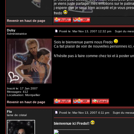
je viens juste partager mes emotions sur le patin
j espere que je serai bien accepté et je vous pre
fredo
Revenir en haut de page
Duby
Posté le: Mar Nov 13, 2007 12:32 pm
Sujet du mes
Administratrice
Sois le bienvenue parmi nous Fredo
Ca fait plaisir de voir de nouvelles personnes ici, 
N'hésite pas à faire comme chez toi et à poster un 
Inscrit le: 17 Jan 2007
Messages: 412
Localisation: Montpellier
Revenir en haut de page
Flo
Posté le: Mar Nov 13, 2007 4:11 pm
Sujet du messa
lame de cristal
bienvenue ici Fredo!!
_________________