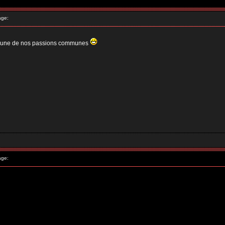
age:
i l'une de nos passions communes
age: