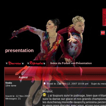
presentation
Index du Forum
>>>
Présentation
Auteur
fredo
Posté le: Lun Nov 12, 2007 10:04 pm
Sujet du mess
1ère lame
bonjour,
: j ai toujours suivi le patinage, bien que n'étan
Inscrit le: 12 Nov 2007
Messages: 21
suivi la danse sur glace et nos grands champions 
les duschenay,moniotte-lavanchy,anissina peizer
je viens pour discuter avec vous, et pas pour pren