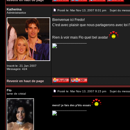
Revenir en haut de page
Katherina
Posté le: Mar Nov 13, 2007 8:01 pm
Sujet du mess
Administratrice
Bienvenue ici Fredo!
C'est avec plaisir que nous partagerons avec to
Rien à voir mais Flo quel bel avatar
_________________
Inscrit le: 21 Jan 2007
Messages: 424
Revenir en haut de page
Flo
Posté le: Mar Nov 13, 2007 9:15 pm
Sujet du mess
lame de cristal
merci! je fais des p'tits essais
_________________