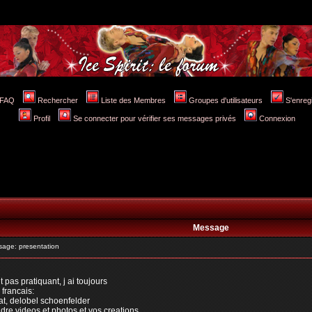
FAQ
Rechercher
Liste des Membres
Groupes d'utilisateurs
S'enreg
Profil
Se connecter pour vérifier ses messages privés
Connexion
Message
age: presentation
t pas pratiquant, j ai toujours
francais:
at, delobel schoenfelder
dre videos et photos et vos creations.