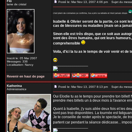
Flo
Posté le: Mar Nov 13, 2007 4:06 pm
Sujet du mess
lame de cristal
c'est plein de conneries je confirme, Isa a pris sa retraite et n'est jamais dispo
Isabelle & Olivier seront de la partie, ce sont l
cas de blessures ou maladies (mais on a jamai
Sinon elle est très dispo, que ce soit aux autog
sont des êtres humains, qui ont leurs humeurs, 
comprehensible
Voila, d'ici la tu as le temps de voir venir et de 
Inscrit le: 05 Mar 2007
Messages: 336
_________________
Localisation: Nancy
Revenir en haut de page
Katherina
Posté le: Mar Nov 13, 2007 8:13 pm
Sujet du mess
Administratrice
Oui Elodie tu as le temps pour prendre ton billet!
prendre mes billets un à deux mois à l'avance envir
Quant à Isabelle, j'y suis allée deux fois et les deu
sont pas trop disponibles. La tournée est fatiguante
Je te conseille de rester après le spectacle, de tr
partent car pendant la séance dédicasse... imposs
_________________