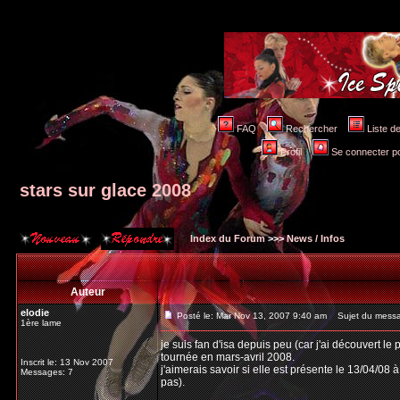
FAQ
Rechercher
Liste 
Profil
Se connecter po
stars sur glace 2008
Index du Forum
>>>
News / Infos
Auteur
elodie
Posté le: Mar Nov 13, 2007 9:40 am
Sujet du messag
1ère lame
je suis fan d'isa depuis peu (car j'ai découvert le 
tournée en mars-avril 2008.
Inscrit le: 13 Nov 2007
j'aimerais savoir si elle est présente le 13/04/08 à
Messages: 7
pas).