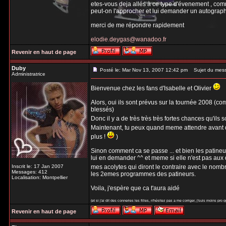
etes-vous deja allés à ce type d'évenement , co
peut-on l'approcher et lui demander un autograp
merci de me répondre rapidement
elodie.deygas@wanadoo.fr
Revenir en haut de page
Duby
Posté le: Mar Nov 13, 2007 12:42 pm
Sujet du mes
Administratrice
Bienvenue chez les fans d'Isabelle et Olivier
Alors, oui ils sont prévus sur la tournée 2008 (co
blessés)
Donc il y a de très très très fortes chances qu'ils 
Maintenant, tu peux quand meme attendre avant de
plus !
)
Sinon comment ca se passe ... et bien les patine
lui en demander ^^ et meme si elle n'est pas aux
Inscrit le: 17 Jan 2007
mes acolytes qui diront le contraire avec le nombr
Messages: 412
les 2emes programmes des patineurs.
Localisation: Montpellier
Voila, j'espère que ca t'aura aidé
(et si j'ai dit des conneries les filles, n'hésitez pas a me corriger, j'suis moins pro 
Revenir en haut de page