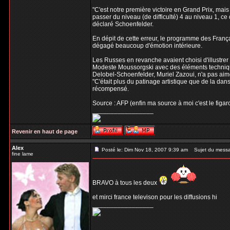
"C'est notre première victoire en Grand Prix, mais j
passer du niveau (de difficulté) 4 au niveau 1, c
déclaré Schoenfelder.
En dépit de cette erreur, le programme des França
dégagé beaucoup d'émotion intérieure.
Les Russes en revanche avaient choisi d'illustrer 
Modeste Moussorgski avec des éléments technique
Delobel-Schoenfelder, Muriel Zazoui, n'a pas aim
"C'était plus du patinage artistique que de la danse
récompensé.
Source : AFP (enfin ma source à moi c'est le figaro
_________________
Revenir en haut de page
Alex
Posté le: Dim Nov 18, 2007 9:39 am
Sujet du mess
fine lame
BRAVO à tous les deux
et mirci france televison pour les diffusions hi
_________________