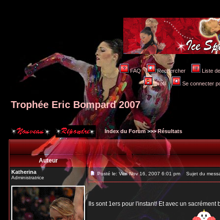
FAQ
Rechercher
Liste 
Profil
Se connecter po
Trophée Eric Bompard 2007
Index du Forum
>>>
Résultats
Auteur
Katherina
Posté le: Ven Nov 16, 2007 6:01 pm
Sujet du messa
Administratrice
Ils sont 1ers pour l'instant! Et avec un sacrément