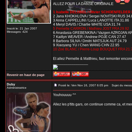
ALLEZ POUR LA DANSE ORIGINALE
1 Isabelle DELOBEL / Olivier SCHOENFELDER 
2 Jana KHOKHLOVA / Sergei NOVITSKI RUS 34.
3 Anna CAPPELLINI / Luca LANOTTE ITA 31.86
4 Meryl DAVIS / Charlie WHITE USA 31.74
5 Pernelle CARRON / Mathieu JOST FRA 29.92
Inscrit le: 21 Jan 2007
Messages: 424
6 Anastasia GREBENKINA / Vazgen AZROJAN A
7 Kaitlyn WEAVER / Andrew POJE CAN 27.47
8 Barbora SILNA / Dmitri MATSJUK AUT 24.79
9 Xiaoyang YU / Chen WANG CHN 22.95
10 Zoe BLANC / Pierre-Loup BOUQUET FRA 21.
Et allez Pernelle & Matthieu, faut remonter enco
_________________
Revenir en haut de page
Duby
Posté le: Ven Nov 16, 2007 6:05 pm
Sujet du mess
Administratrice
Youhouuuu ^^
Allez les p'tits gars, on continue comme ca, et me