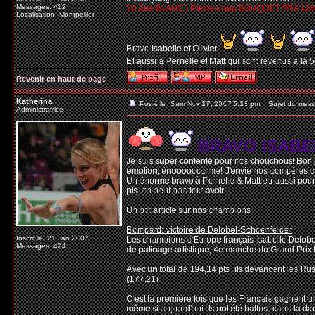
Messages: 412
10 Zoe BLANC / Pierre-Loup BOUQUET FRA 126
Localisation: Montpellier
Bravo Isabelle et Olivier
Et aussi a Pernelle et Matt qui sont revenus a la 
Revenir en haut de page
Katherina
Posté le: Sam Nov 17, 2007 5:13 pm
Sujet du mess
Administratrice
BRAVO ISABE
Je suis super contente pour nos chouchous! Bon pa
émotion, énooooooorme! J'envie nos compères qui 
Un énorme bravo à Pernelle & Mattieu aussi pour a
pis, on peut pas tout avoir...
Un ptit article sur nos champions:
Bompard: victoire de Delobel-Schoenfelder
Inscrit le: 21 Jan 2007
Les champions d'Europe français Isabelle Delobe
Messages: 424
de patinage artistique, 4e manche du Grand Prix I
Avec un total de 194,14 pts, ils devancent les R
(177,21).
C'est la première fois que les Français gagnent u
même si aujourd'hui ils ont été battus, dans la da