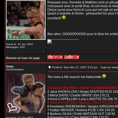
Raaaaah voui, Pernelle & Matthieu sont un ptit pe
s'est passé avec le porté final, ils ont voulu le 
Déçue aussi pour Anna & Luca qui ont raté un por
Quant à Isabelle & Olivier.. géniaux!lol! En plus il
excellent!
Bon allez, GOOOOOOOOO pour le libre les enfant,
_________________
Inscrit le: 21 Jan 2007
Messages: 424
Revenir en haut de page
Duby
Posté le: Sam Nov 17, 2007 3:22 pm
Sujet du mess
Administratrice
Ton voeu a été exaucé ma Katounette
1 Isabelle DELOBEL / Olivier SCHOENFELDER
2 Jana KHOKHLOVA / Sergei NOVITSKI RUS 191
3 Meryl DAVIS / Charlie WHITE USA 176.21
4 Anna CAPPELLINI / Luca LANOTTE ITA 168.75
5 Pernelle CARRON / Mathieu JOST FRA 159.26
6 Anastasia GREBENKINA / Vazgen AZROJAN A
7 Kaitlyn WEAVER / Andrew POJE CAN 154.20
8 Barbora SILNA / Dmitri MATSJUK AUT 139.56
9 Xiaoyang YU / Chen WANG CHN 135.63
Inscrit le: 17 Jan 2007