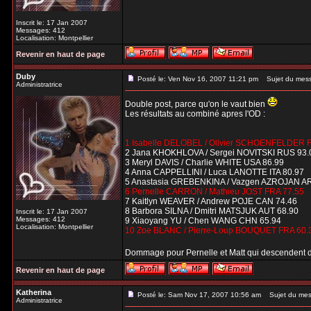
Inscrit le: 17 Jan 2007
Messages: 412
Localisation: Montpellier
Revenir en haut de page
Duby
Posté le: Ven Nov 16, 2007 11:21 pm
Sujet du mes
Administratrice
Double post, parce qu'on le vaut bien
Les résultats au combiné apres l'OD :
1 Isabelle DELOBEL / Olivier SCHOENFELDER 
2 Jana KHOKHLOVA / Sergei NOVITSKI RUS 93.
3 Meryl DAVIS / Charlie WHITE USA 86.99
4 Anna CAPPELLINI / Luca LANOTTE ITA 80.97
5 Anastasia GREBENKINA / Vazgen AZROJAN A
6 Pernelle CARRON / Mathieu JOST FRA 77.55
7 Kaitlyn WEAVER / Andrew POJE CAN 74.46
8 Barbora SILNA / Dmitri MATSJUK AUT 68.90
Inscrit le: 17 Jan 2007
Messages: 412
9 Xiaoyang YU / Chen WANG CHN 65.94
Localisation: Montpellier
10 Zoe BLANC / Pierre-Loup BOUQUET FRA 60.
Dommage pour Pernelle et Matt qui descendent 
Revenir en haut de page
Katherina
Posté le: Sam Nov 17, 2007 10:56 am
Sujet du mes
Administratrice