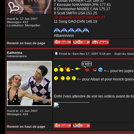
6 Tomas VERNER CZE 189.37
7 Kensuke NAKANIWA JPN 177.61
8 Christopher MABEE CAN 175.17
9 Scott SMITH USA 151.25
10 Jeremie COLOT FRA 149.47
Inscrit le: 17 Jan 2007
11 Song GAO CHN 146.19
Messages: 412
Localisation: Montpellier
Albannnnnn
Revenir en haut de page
Katherina
Posté le: Sam Nov 17, 2007 5:18 pm
Sujet du mess
Administratrice
<--- pour les juges
<-- pour Alban et pour Annick (parce
Enfin j'vais attendre de voir les vidéos avant de t
_________________
Inscrit le: 21 Jan 2007
Messages: 424
Revenir en haut de page