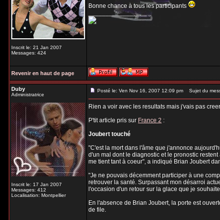
Bonne chance à tous les participants
_________________
Inscrit le: 21 Jan 2007
Messages: 424
Revenir en haut de page
Duby
Posté le: Ven Nov 16, 2007 12:09 pm
Sujet du mes
Administratrice
Rien a voir avec les resultats mais j'vais pas cree
P'tit article pris sur
France 2
:
Joubert touché
"C'est la mort dans l'âme que j'annonce aujourd'h
d'un mal dont le diagnostic et le pronostic resten
me tient tant à coeur", a indiqué Brian Joubert 
"Je ne pouvais décemment participer à une compéti
retrouver la santé. Surpassant mon désarroi actuel
Inscrit le: 17 Jan 2007
l'occasion d'un retour sur la glace que je souhaite 
Messages: 412
Localisation: Montpellier
En l'absence de Brian Joubert, la porte est ouver
de file.