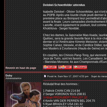
Delobel-Schoenfelder attendus
Isabelle Delobel - Olivier Schoenfelder, qui n'ont
au POPB. Après une lourde chute jeudi dernier à 
première place au Bompard leur permettrait d'abo
avant la finale. Leurs camarades d'entraînement P
Lanotte, visent également le podium, tout comme 
Khokhlova - Sergei Novitski.
Chez les dames, la Japonaise Mao Asada, lauréate
Québec, sera la grande favorite face à la vice-ch
dernier et à l'Américaine Kimmie Meissner, victo
Sophie Calvez, blessée, et de Candice Didier, qui
aux Masters à Courbevoie (Hauts-de-Seine) en 
En couples, les Chinois Pang-Tong, qui viennent
Jeux de Turin, sont les favoris. Les Canadiens Je
- Stanislas Morozov, 4e aux Championnats d'Euro
Revenir en haut de page
Duby
Posté le: Sam Nov 17, 2007 4:53 pm
Sujet du mess
Administratrice
Réslutat final des hommes :
1 Patrick CHAN CAN 214.94
2 Sergei VORONOV RUS 208.91
3 Alban PREAUBERT FRA 207.10
4 Kevin VAN DER PERREN BEL 204.75
5 Ryan BRADLEY USA 191.32