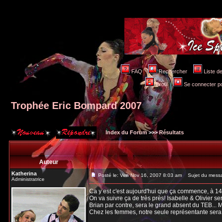
FAQ
Rechercher
Liste 
Profil
Se connecter po
Trophée Eric Bompard 2007
Index du Forum
>>>
Résultats
Auteur
Katherina
Posté le: Ven Nov 16, 2007 8:03 am
Sujet du messa
Administratrice
Ca y est c'est aujourd'hui que ça commence, à 1
On va suivre ça de très près! Isabelle & Olivier s
Brian par contre, sera le grand absent du TEB... 
Chez les femmes, notre seule représentante sera