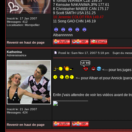
6 Tomas VERNER CZE 189.37
7 Kensuke NAKANIWA JPN 177.61
8 Christopher MABEE CAN 175.17
9 Scott SMITH USA 151.25
10 Jeremie COLOT FRA 149.47
Inscrit le: 17 Jan 2007
11 Song GAO CHN 146.19
Messages: 412
Localisation: Montpellier
Albannnnnn
Revenir en haut de page
Katherina
Posté le: Sam Nov 17, 2007 5:18 pm
Sujet du mess
Administratrice
<--- pour les juges
<-- pour Alban et pour Annick (parce
Enfin j'vais attendre de voir les vidéos avant de t
_________________
Inscrit le: 21 Jan 2007
Messages: 424
Revenir en haut de page