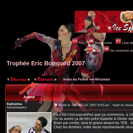
FAQ
Rechercher
Liste 
Profil
Se connecter po
Trophée Eric Bompard 2007
Index du Forum
>>>
Résultats
Auteur
Katherina
Posté le: Ven Nov 16, 2007 8:03 am
Sujet du messa
Administratrice
Ca y est c'est aujourd'hui que ça commence, à 1
On va suivre ça de très près! Isabelle & Olivier s
Brian par contre, sera le grand absent du TEB... 
Chez les femmes, notre seule représentante sera