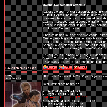
Delobel-Schoenfelder attendus
Isabelle Delobel - Olivier Schoenfelder, qui n'ont
au POPB. Après une lourde chute jeudi dernier à 
première place au Bompard leur permettrait d'abo
avant la finale. Leurs camarades d'entraînement P
Lanotte, visent également le podium, tout comme 
Khokhlova - Sergei Novitski.
Chez les dames, la Japonaise Mao Asada, lauréate
Québec, sera la grande favorite face à la vice-ch
dernier et à l'Américaine Kimmie Meissner, victo
Sophie Calvez, blessée, et de Candice Didier, qui
aux Masters à Courbevoie (Hauts-de-Seine) en 
En couples, les Chinois Pang-Tong, qui viennent
Jeux de Turin, sont les favoris. Les Canadiens Je
- Stanislas Morozov, 4e aux Championnats d'Euro
Revenir en haut de page
Duby
Posté le: Sam Nov 17, 2007 4:53 pm
Sujet du mess
Administratrice
Réslutat final des hommes :
1 Patrick CHAN CAN 214.94
2 Sergei VORONOV RUS 208.91
3 Alban PREAUBERT FRA 207.10
4 Kevin VAN DER PERREN BEL 204.75
5 Ryan BRADLEY USA 191.32