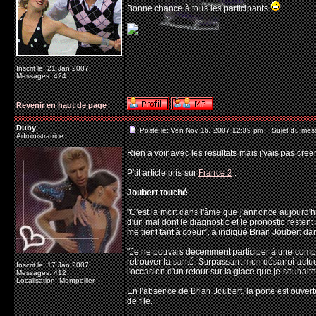
Bonne chance à tous les participants
_________________
Inscrit le: 21 Jan 2007
Messages: 424
Revenir en haut de page
Duby
Posté le: Ven Nov 16, 2007 12:09 pm
Sujet du mes
Administratrice
Rien a voir avec les resultats mais j'vais pas cree
P'tit article pris sur
France 2
:
Joubert touché
"C'est la mort dans l'âme que j'annonce aujourd'h
d'un mal dont le diagnostic et le pronostic resten
me tient tant à coeur", a indiqué Brian Joubert 
"Je ne pouvais décemment participer à une compéti
retrouver la santé. Surpassant mon désarroi actuel
Inscrit le: 17 Jan 2007
l'occasion d'un retour sur la glace que je souhaite 
Messages: 412
Localisation: Montpellier
En l'absence de Brian Joubert, la porte est ouver
de file.