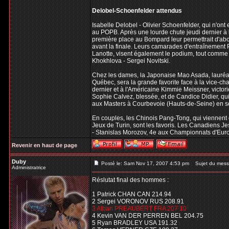
Delobel-Schoenfelder attendus
Isabelle Delobel - Olivier Schoenfelder, qui n'ont
au POPB. Après une lourde chute jeudi dernier à 
première place au Bompard leur permettrait d'abo
avant la finale. Leurs camarades d'entraînement P
Lanotte, visent également le podium, tout comme 
Khokhlova - Sergei Novitski.
Chez les dames, la Japonaise Mao Asada, lauréate
Québec, sera la grande favorite face à la vice-ch
dernier et à l'Américaine Kimmie Meissner, victo
Sophie Calvez, blessée, et de Candice Didier, qui
aux Masters à Courbevoie (Hauts-de-Seine) en 
En couples, les Chinois Pang-Tong, qui viennent
Jeux de Turin, sont les favoris. Les Canadiens Je
- Stanislas Morozov, 4e aux Championnats d'Euro
Revenir en haut de page
Duby
Posté le: Sam Nov 17, 2007 4:53 pm
Sujet du mess
Administratrice
Réslutat final des hommes :
1 Patrick CHAN CAN 214.94
2 Sergei VORONOV RUS 208.91
3 Alban PREAUBERT FRA 207.10
4 Kevin VAN DER PERREN BEL 204.75
5 Ryan BRADLEY USA 191.32