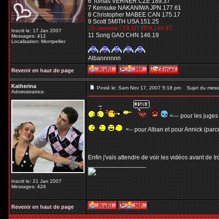
6 Tomas VERNER CZE 189.37
7 Kensuke NAKANIWA JPN 177.61
8 Christopher MABEE CAN 175.17
9 Scott SMITH USA 151.25
10 Jeremie COLOT FRA 149.47
Inscrit le: 17 Jan 2007
11 Song GAO CHN 146.19
Messages: 412
Localisation: Montpellier
Albannnnnn
Revenir en haut de page
Katherina
Posté le: Sam Nov 17, 2007 5:18 pm
Sujet du mess
Administratrice
<--- pour les juges
<-- pour Alban et pour Annick (parce
Enfin j'vais attendre de voir les vidéos avant de t
_________________
Inscrit le: 21 Jan 2007
Messages: 424
Revenir en haut de page