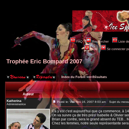
FAQ
Rechercher
Liste 
Profil
Se connecter po
Trophée Eric Bompard 2007
Index du Forum
>>>
Résultats
Auteur
Katherina
Posté le: Ven Nov 16, 2007 8:03 am
Sujet du messa
Administratrice
Ca y est c'est aujourd'hui que ça commence, à 1
On va suivre ça de très près! Isabelle & Olivier s
Brian par contre, sera le grand absent du TEB... 
Chez les femmes, notre seule représentante sera