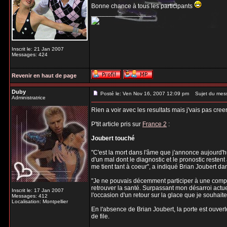
Bonne chance à tous les participants
_________________
Inscrit le: 21 Jan 2007
Messages: 424
Revenir en haut de page
Duby
Posté le: Ven Nov 16, 2007 12:09 pm
Sujet du mes
Administratrice
Rien a voir avec les resultats mais j'vais pas cree
P'tit article pris sur
France 2
:
Joubert touché
"C'est la mort dans l'âme que j'annonce aujourd'h
d'un mal dont le diagnostic et le pronostic resten
me tient tant à coeur", a indiqué Brian Joubert 
"Je ne pouvais décemment participer à une compéti
retrouver la santé. Surpassant mon désarroi actuel
Inscrit le: 17 Jan 2007
l'occasion d'un retour sur la glace que je souhaite 
Messages: 412
Localisation: Montpellier
En l'absence de Brian Joubert, la porte est ouver
de file.