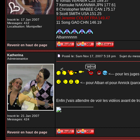
6 Tomas VERNER CZE 189.37
7 Kensuke NAKANIWA JPN 177.61
8 Christopher MABEE CAN 175.17
9 Scott SMITH USA 151.25
10 Jeremie COLOT FRA 149.47
Inscrit le: 17 Jan 2007
11 Song GAO CHN 146.19
Messages: 412
Localisation: Montpellier
Albannnnnn
Revenir en haut de page
Katherina
Posté le: Sam Nov 17, 2007 5:18 pm
Sujet du mess
Administratrice
<--- pour les juges
<-- pour Alban et pour Annick (parce
Enfin j'vais attendre de voir les vidéos avant de t
_________________
Inscrit le: 21 Jan 2007
Messages: 424
Revenir en haut de page