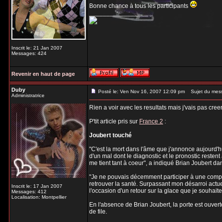
Bonne chance à tous les participants
_________________
Inscrit le: 21 Jan 2007
Messages: 424
Revenir en haut de page
Duby
Posté le: Ven Nov 16, 2007 12:09 pm
Sujet du mes
Administratrice
Rien a voir avec les resultats mais j'vais pas cree
P'tit article pris sur
France 2
:
Joubert touché
"C'est la mort dans l'âme que j'annonce aujourd'h
d'un mal dont le diagnostic et le pronostic resten
me tient tant à coeur", a indiqué Brian Joubert 
"Je ne pouvais décemment participer à une compéti
retrouver la santé. Surpassant mon désarroi actuel
Inscrit le: 17 Jan 2007
l'occasion d'un retour sur la glace que je souhaite 
Messages: 412
Localisation: Montpellier
En l'absence de Brian Joubert, la porte est ouver
de file.