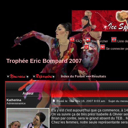
FAQ
Rechercher
Liste 
Profil
Se connecter po
Trophée Eric Bompard 2007
Index du Forum
>>>
Résultats
Auteur
Katherina
Posté le: Ven Nov 16, 2007 8:03 am
Sujet du messa
Administratrice
Ca y est c'est aujourd'hui que ça commence, à 1
On va suivre ça de très près! Isabelle & Olivier s
Brian par contre, sera le grand absent du TEB... 
Chez les femmes, notre seule représentante sera