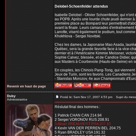
Delobel-Schoenfelder attendus
Isabelle Delobel - Olivier Schoenfelder, qui n'ont
au POPB. Après une lourde chute jeudi dernier à 
première place au Bompard leur permettrait d'abo
avant la finale. Leurs camarades d'entraînement P
Lanotte, visent également le podium, tout comme 
Khokhlova - Sergei Novitski.
Chez les dames, la Japonaise Mao Asada, lauréate
Québec, sera la grande favorite face à la vice-ch
dernier et à l'Américaine Kimmie Meissner, victo
Sophie Calvez, blessée, et de Candice Didier, qui
aux Masters à Courbevoie (Hauts-de-Seine) en 
En couples, les Chinois Pang-Tong, qui viennent
Jeux de Turin, sont les favoris. Les Canadiens Je
- Stanislas Morozov, 4e aux Championnats d'Euro
Revenir en haut de page
Duby
Posté le: Sam Nov 17, 2007 4:53 pm
Sujet du mess
Administratrice
Réslutat final des hommes :
1 Patrick CHAN CAN 214.94
2 Sergei VORONOV RUS 208.91
3 Alban PREAUBERT FRA 207.10
4 Kevin VAN DER PERREN BEL 204.75
5 Ryan BRADLEY USA 191.32