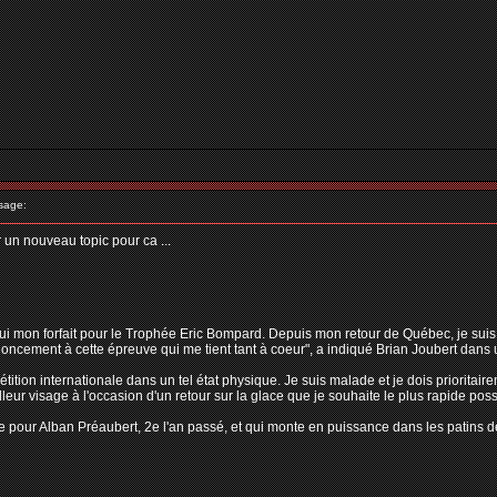
sage:
r un nouveau topic pour ca ...
ui mon forfait pour le Trophée Eric Bompard. Depuis mon retour de Québec, je suis so
enoncement à cette épreuve qui me tient tant à coeur", a indiqué Brian Joubert dan
tion internationale dans un tel état physique. Je suis malade et je dois prioritaire
leur visage à l'occasion d'un retour sur la glace que je souhaite le plus rapide possib
e pour Alban Préaubert, 2e l'an passé, et qui monte en puissance dans les patins de