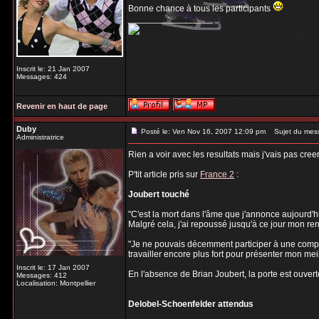
Bonne chance à tous les participants
_________________
Inscrit le: 21 Jan 2007
Messages: 424
Revenir en haut de page
Duby
Posté le: Ven Nov 16, 2007 12:09 pm
Sujet du mes
Administratrice
Rien a voir avec les resultats mais j'vais pas cree
P'tit article pris sur
France 2
:
Joubert touché
"C'est la mort dans l'âme que j'annonce aujourd'h
Malgré cela, j'ai repoussé jusqu'à ce jour mon r
"Je ne pouvais décemment participer à une compéti
travailler encore plus fort pour présenter mon meil
Inscrit le: 17 Jan 2007
En l'absence de Brian Joubert, la porte est ouvert
Messages: 412
Localisation: Montpellier
Delobel-Schoenfelder attendus