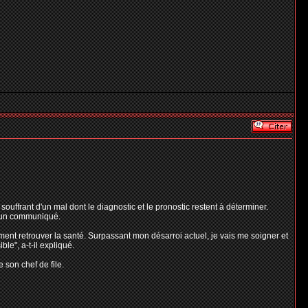
uffrant d'un mal dont le diagnostic et le pronostic restent à déterminer.
s un communiqué.
ment retrouver la santé. Surpassant mon désarroi actuel, je vais me soigner et
le", a-t-il expliqué.
 son chef de file.