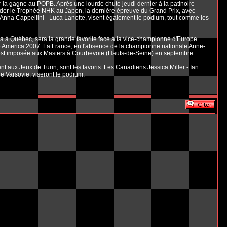
er la gagne au POPB. Après une lourde chute jeudi dernier à la patinoire
rder le Trophée NHK au Japon, la dernière épreuve du Grand Prix, avec
s Anna Cappellini - Luca Lanotte, visent également le podium, tout comme les
da à Québec, sera la grande favorite face à la vice-championne d'Europe
ate America 2007. La France, en l'absence de la championne nationale Anne-
 s'est imposée aux Masters à Courbevoie (Hauts-de-Seine) en septembre.
 aux Jeux de Turin, sont les favoris. Les Canadiens Jessica Miller - Ian
e Varsovie, viseront le podium.