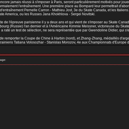
t encore jamais réussi à s'imposer à Paris, seront particulièrement motivés pour jou
ormalement l'entraînement. Une première place au Bompard leur permettrait d'abo
 d'entraînement Pernelle Carron - Mathieu Jost, 3e du Skate Canada, et les Italien
ate America, ou les Russes Jana Khokhlova - Sergei Novitski.
 de l'épreuve parisienne il y a deux ans et qui vient de s'imposer au Skate Cana
rsbourg (Russie) l'an dernier et à l'Américaine Kimmie Meissner, victorieuse du Sk
i a raté un test de sélection, ne sera représentée que par Gwendoline Didier, qui
de remporter la Coupe de Chine à Harbin (nord), et Zhang-Zhang, médaillés d'argent
krainiens Tatiana Volosozhar - Stanislas Morozov, 4e aux Championnats d'Europe d
age: