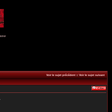
istrer
Voir le sujet précédent
::
Voir le sujet suivant
^