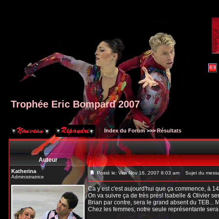
Trophée Eric Bompard 2007
Index du Forum
>>>
Résultats
Auteur
Katherina
Posté le: Ven Nov 16, 2007 8:03 am
Sujet du messa
Administratrice
Ca y est c'est aujourd'hui que ça commence, à 1
On va suivre ça de très près! Isabelle & Olivier s
Brian par contre, sera le grand absent du TEB... 
Chez les femmes, notre seule représentante sera