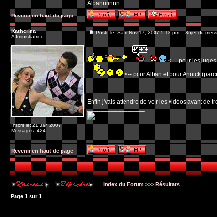
Albannnnnn
Revenir en haut de page
Katherina
Posté le: Sam Nov 17, 2007 5:18 pm
Sujet du mess
Administratrice
<--- pour les juges
<-- pour Alban et pour Annick (parce
Enfin j'vais attendre de voir les vidéos avant de t
_________________
Inscrit le: 21 Jan 2007
Messages: 424
Revenir en haut de page
Index du Forum
>>>
Résultats
Page
1
sur
1