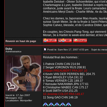
Isabelle Delobel - Olivier Schoenfelder, qui n'on
Charlemagne à Lyon, Isabelle Delobel a repris n
confiance, juste avant la finale. Leurs camarades
Américains Meryl Davis - Charlie White, 4e du Sk
Chez les dames, la Japonaise Mao Asada, lauréate
suisse Sarah Meier, 3e de la finale à Saint-Péte
Sophie Calvez, blessée, et de Candice Didier, qu
En couples, les Chinois Pang-Tong, qui viennent 
Moran, 3e à Harbin le week-end dernier, et les U
Revenir en haut de page
Duby
Posté le: Sam Nov 17, 2007 4:53 pm
Sujet du mess
Administratrice
Réslutat final des hommes :
1 Patrick CHAN CAN 214.94
2 Sergei VORONOV RUS 208.91
3 Alban PREAUBERT FRA 207.10
4 Kevin VAN DER PERREN BEL 204.75
5 Ryan BRADLEY USA 191.32
6 Tomas VERNER CZE 189.37
7 Kensuke NAKANIWA JPN 177.61
8 Christopher MABEE CAN 175.17
9 Scott SMITH USA 151.25
10 Jeremie COLOT FRA 149.47
Inscrit le: 17 Jan 2007
11 Song GAO CHN 146.19
Messages: 412
Localisation: Montpellier