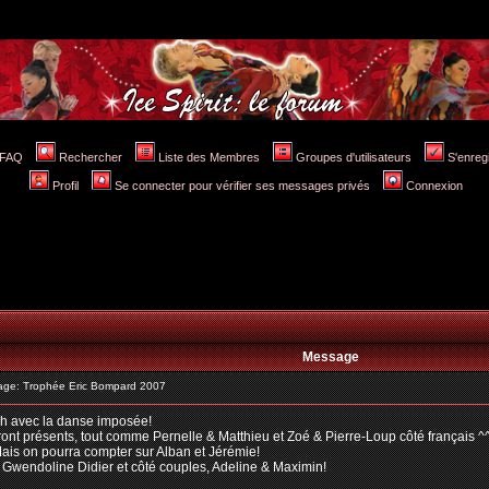
FAQ
Rechercher
Liste des Membres
Groupes d'utilisateurs
S'enreg
Profil
Se connecter pour vérifier ses messages privés
Connexion
Message
ge: Trophée Eric Bompard 2007
4h avec la danse imposée!
eront présents, tout comme Pernelle & Matthieu et Zoé & Pierre-Loup côté français ^
Mais on pourra compter sur Alban et Jérémie!
 Gwendoline Didier et côté couples, Adeline & Maximin!