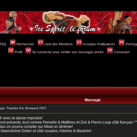
FAQ
Rechercher
Liste des Membres
Groupes d'utilisateurs
S'enreg
Profil
Se connecter pour vérifier ses messages privés
Connexion
Message
ge: Trophée Eric Bompard 2007
4h avec la danse imposée!
eront présents, tout comme Pernelle & Matthieu et Zoé & Pierre-Loup côté français ^
Mais on pourra compter sur Alban et Jérémie!
 Gwendoline Didier et côté couples, Adeline & Maximin!