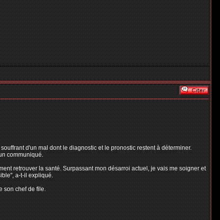
uffrant d'un mal dont le diagnostic et le pronostic restent à déterminer.
s un communiqué.
ment retrouver la santé. Surpassant mon désarroi actuel, je vais me soigner et
le", a-t-il expliqué.
 son chef de file.