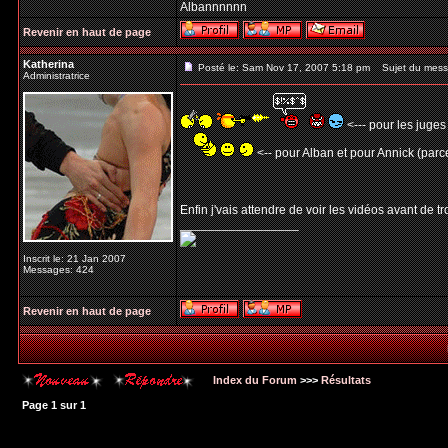
Albannnnnn
Revenir en haut de page
Katherina
Posté le: Sam Nov 17, 2007 5:18 pm
Sujet du mess
Administratrice
<--- pour les juges
<-- pour Alban et pour Annick (parce
Enfin j'vais attendre de voir les vidéos avant de t
_________________
Inscrit le: 21 Jan 2007
Messages: 424
Revenir en haut de page
Index du Forum
>>>
Résultats
Page
1
sur
1