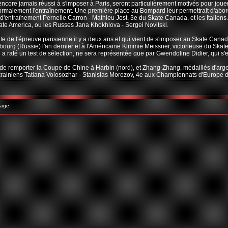
t encore jamais réussi à s'imposer à Paris, seront particulièrement motivés pour jou
ormalement l'entraînement. Une première place au Bompard leur permettrait d'abo
 d'entraînement Pernelle Carron - Mathieu Jost, 3e du Skate Canada, et les Italien
ate America, ou les Russes Jana Khokhlova - Sergei Novitski.
 de l'épreuve parisienne il y a deux ans et qui vient de s'imposer au Skate Cana
rsbourg (Russie) l'an dernier et à l'Américaine Kimmie Meissner, victorieuse du Sk
i a raté un test de sélection, ne sera représentée que par Gwendoline Didier, qui
de remporter la Coupe de Chine à Harbin (nord), et Zhang-Zhang, médaillés d'argent
krainiens Tatiana Volosozhar - Stanislas Morozov, 4e aux Championnats d'Europe d
age: