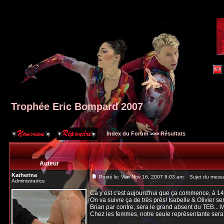
Trophée Eric Bompard 2007
Index du Forum
>>>
Résultats
Auteur
Katherina
Posté le: Ven Nov 16, 2007 8:03 am
Sujet du messa
Administratrice
Ca y est c'est aujourd'hui que ça commence, à 1
On va suivre ça de très près! Isabelle & Olivier s
Brian par contre, sera le grand absent du TEB... 
Chez les femmes, notre seule représentante sera