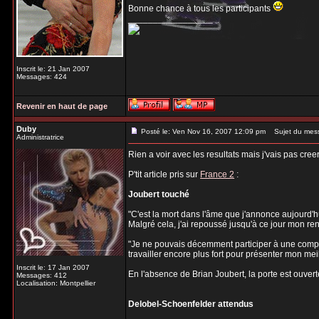
Bonne chance à tous les participants
_________________
Inscrit le: 21 Jan 2007
Messages: 424
Revenir en haut de page
Duby
Posté le: Ven Nov 16, 2007 12:09 pm
Sujet du mes
Administratrice
Rien a voir avec les resultats mais j'vais pas cree
P'tit article pris sur
France 2
:
Joubert touché
"C'est la mort dans l'âme que j'annonce aujourd'h
Malgré cela, j'ai repoussé jusqu'à ce jour mon r
"Je ne pouvais décemment participer à une compéti
travailler encore plus fort pour présenter mon meil
Inscrit le: 17 Jan 2007
En l'absence de Brian Joubert, la porte est ouvert
Messages: 412
Localisation: Montpellier
Delobel-Schoenfelder attendus