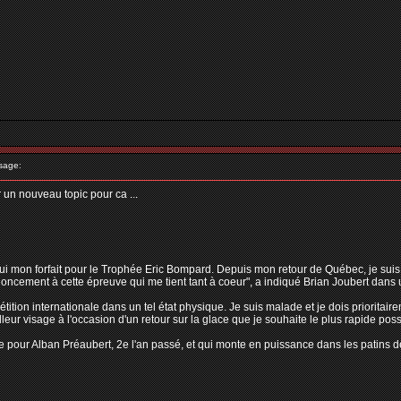
sage:
r un nouveau topic pour ca ...
ui mon forfait pour le Trophée Eric Bompard. Depuis mon retour de Québec, je suis so
enoncement à cette épreuve qui me tient tant à coeur", a indiqué Brian Joubert dan
tion internationale dans un tel état physique. Je suis malade et je dois prioritaire
leur visage à l'occasion d'un retour sur la glace que je souhaite le plus rapide possib
e pour Alban Préaubert, 2e l'an passé, et qui monte en puissance dans les patins de