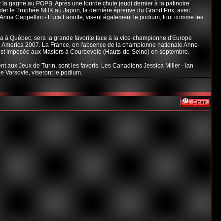
er la gagne au POPB. Après une lourde chute jeudi dernier à la patinoire
rder le Trophée NHK au Japon, la dernière épreuve du Grand Prix, avec
s Anna Cappellini - Luca Lanotte, visent également le podium, tout comme les
da à Québec, sera la grande favorite face à la vice-championne d'Europe
ate America 2007. La France, en l'absence de la championne nationale Anne-
 s'est imposée aux Masters à Courbevoie (Hauts-de-Seine) en septembre.
 aux Jeux de Turin, sont les favoris. Les Canadiens Jessica Miller - Ian
e Varsovie, viseront le podium.