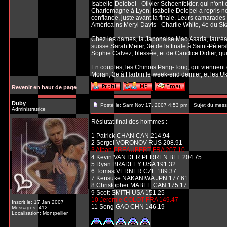
Isabelle Delobel - Olivier Schoenfelder, qui n'on
Charlemagne à Lyon, Isabelle Delobel a repris n
confiance, juste avant la finale. Leurs camarades
Américains Meryl Davis - Charlie White, 4e du Sk
Chez les dames, la Japonaise Mao Asada, lauréate
suisse Sarah Meier, 3e de la finale à Saint-Péte
Sophie Calvez, blessée, et de Candice Didier, qu
En couples, les Chinois Pang-Tong, qui viennent 
Moran, 3e à Harbin le week-end dernier, et les U
Revenir en haut de page
Duby
Posté le: Sam Nov 17, 2007 4:53 pm
Sujet du mess
Administratrice
Réslutat final des hommes :
1 Patrick CHAN CAN 214.94
2 Sergei VORONOV RUS 208.91
3 Alban PREAUBERT FRA 207.10
4 Kevin VAN DER PERREN BEL 204.75
5 Ryan BRADLEY USA 191.32
6 Tomas VERNER CZE 189.37
7 Kensuke NAKANIWA JPN 177.61
8 Christopher MABEE CAN 175.17
9 Scott SMITH USA 151.25
10 Jeremie COLOT FRA 149.47
Inscrit le: 17 Jan 2007
11 Song GAO CHN 146.19
Messages: 412
Localisation: Montpellier