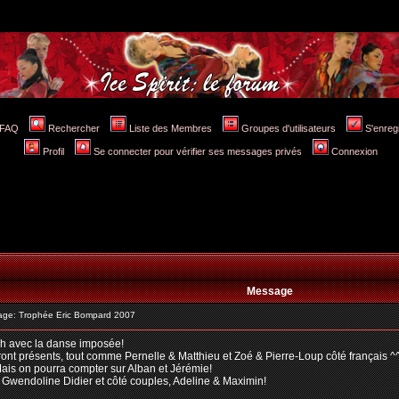
FAQ
Rechercher
Liste des Membres
Groupes d'utilisateurs
S'enreg
Profil
Se connecter pour vérifier ses messages privés
Connexion
Message
ge: Trophée Eric Bompard 2007
4h avec la danse imposée!
eront présents, tout comme Pernelle & Matthieu et Zoé & Pierre-Loup côté français ^
Mais on pourra compter sur Alban et Jérémie!
 Gwendoline Didier et côté couples, Adeline & Maximin!