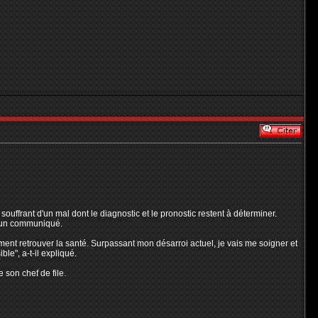
uffrant d'un mal dont le diagnostic et le pronostic restent à déterminer.
s un communiqué.
ment retrouver la santé. Surpassant mon désarroi actuel, je vais me soigner et
le", a-t-il expliqué.
 son chef de file.