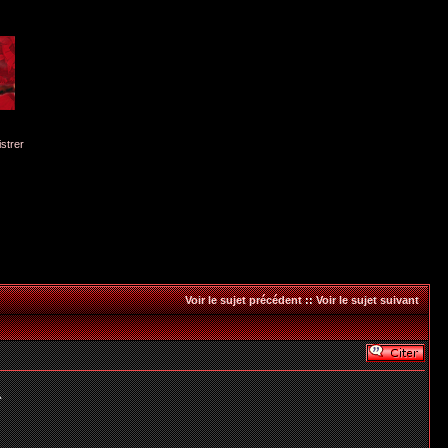
istrer
Voir le sujet précédent
::
Voir le sujet suivant
^