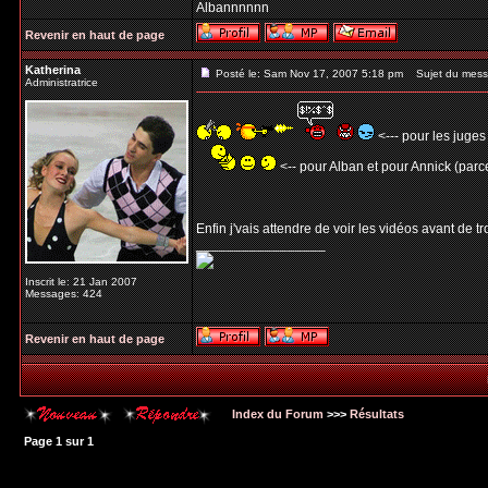
Albannnnnn
Revenir en haut de page
Katherina
Posté le: Sam Nov 17, 2007 5:18 pm
Sujet du mess
Administratrice
<--- pour les juges
<-- pour Alban et pour Annick (parce
Enfin j'vais attendre de voir les vidéos avant de t
_________________
Inscrit le: 21 Jan 2007
Messages: 424
Revenir en haut de page
Index du Forum
>>>
Résultats
Page
1
sur
1