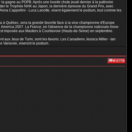
er la gagne au POPB. Après une lourde chute jeudi dernier à la patinoire
rder le Trophée NHK au Japon, la dernière épreuve du Grand Prix, avec
s Anna Cappellini - Luca Lanotte, visent également le podium, tout comme les
da à Québec, sera la grande favorite face à la vice-championne d'Europe
ate America 2007. La France, en l'absence de la championne nationale Anne-
 s'est imposée aux Masters à Courbevoie (Hauts-de-Seine) en septembre.
 aux Jeux de Turin, sont les favoris. Les Canadiens Jessica Miller - Ian
e Varsovie, viseront le podium.