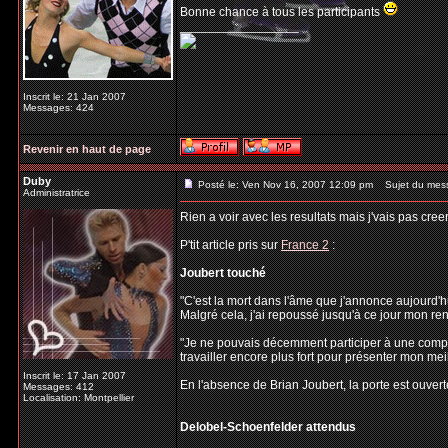
Bonne chance à tous les participants
_________________
Inscrit le: 21 Jan 2007
Messages: 424
Revenir en haut de page
Duby
Posté le: Ven Nov 16, 2007 12:09 pm
Sujet du mes
Administratrice
Rien a voir avec les resultats mais j'vais pas cree
P'tit article pris sur
France 2
:
Joubert touché
"C'est la mort dans l'âme que j'annonce aujourd'h
Malgré cela, j'ai repoussé jusqu'à ce jour mon r
"Je ne pouvais décemment participer à une compéti
travailler encore plus fort pour présenter mon meil
Inscrit le: 17 Jan 2007
En l'absence de Brian Joubert, la porte est ouvert
Messages: 412
Localisation: Montpellier
Delobel-Schoenfelder attendus