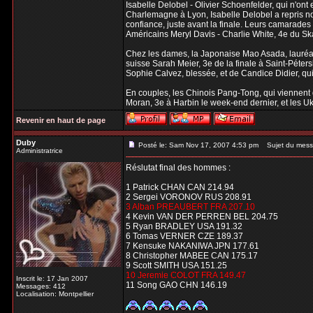
Isabelle Delobel - Olivier Schoenfelder, qui n'on
Charlemagne à Lyon, Isabelle Delobel a repris n
confiance, juste avant la finale. Leurs camarades
Américains Meryl Davis - Charlie White, 4e du Sk
Chez les dames, la Japonaise Mao Asada, lauréate
suisse Sarah Meier, 3e de la finale à Saint-Péte
Sophie Calvez, blessée, et de Candice Didier, qu
En couples, les Chinois Pang-Tong, qui viennent 
Moran, 3e à Harbin le week-end dernier, et les U
Revenir en haut de page
Duby
Posté le: Sam Nov 17, 2007 4:53 pm
Sujet du mess
Administratrice
Réslutat final des hommes :
1 Patrick CHAN CAN 214.94
2 Sergei VORONOV RUS 208.91
3 Alban PREAUBERT FRA 207.10
4 Kevin VAN DER PERREN BEL 204.75
5 Ryan BRADLEY USA 191.32
6 Tomas VERNER CZE 189.37
7 Kensuke NAKANIWA JPN 177.61
8 Christopher MABEE CAN 175.17
9 Scott SMITH USA 151.25
10 Jeremie COLOT FRA 149.47
Inscrit le: 17 Jan 2007
11 Song GAO CHN 146.19
Messages: 412
Localisation: Montpellier