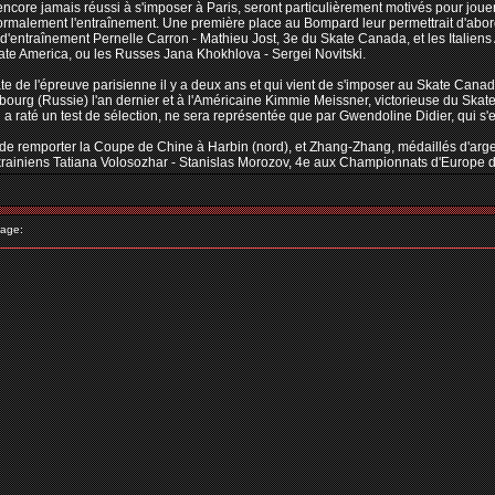
t encore jamais réussi à s'imposer à Paris, seront particulièrement motivés pour jou
ormalement l'entraînement. Une première place au Bompard leur permettrait d'abo
 d'entraînement Pernelle Carron - Mathieu Jost, 3e du Skate Canada, et les Italien
ate America, ou les Russes Jana Khokhlova - Sergei Novitski.
 de l'épreuve parisienne il y a deux ans et qui vient de s'imposer au Skate Cana
rsbourg (Russie) l'an dernier et à l'Américaine Kimmie Meissner, victorieuse du Sk
i a raté un test de sélection, ne sera représentée que par Gwendoline Didier, qui
de remporter la Coupe de Chine à Harbin (nord), et Zhang-Zhang, médaillés d'argent
krainiens Tatiana Volosozhar - Stanislas Morozov, 4e aux Championnats d'Europe d
age: