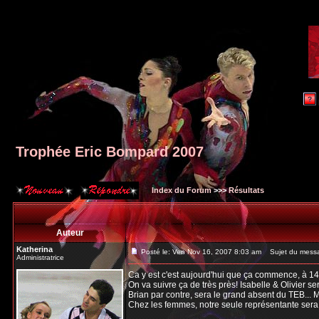
Trophée Eric Bompard 2007
Index du Forum
>>>
Résultats
Auteur
Katherina
Posté le: Ven Nov 16, 2007 8:03 am
Sujet du messa
Administratrice
Ca y est c'est aujourd'hui que ça commence, à 1
On va suivre ça de très près! Isabelle & Olivier s
Brian par contre, sera le grand absent du TEB... 
Chez les femmes, notre seule représentante sera