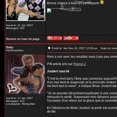
Bonne chance à tous les participants
_________________
Inscrit le: 21 Jan 2007
Messages: 424
Revenir en haut de page
Duby
Posté le: Ven Nov 16, 2007 12:09 pm
Sujet du mes
Administratrice
Rien a voir avec les resultats mais j'vais pas cree
P'tit article pris sur
France 2
:
Joubert touché
"C'est la mort dans l'âme que j'annonce aujourd'h
d'un mal dont le diagnostic et le pronostic resten
me tient tant à coeur", a indiqué Brian Joubert 
"Je ne pouvais décemment participer à une compéti
retrouver la santé. Surpassant mon désarroi actuel
Inscrit le: 17 Jan 2007
l'occasion d'un retour sur la glace que je souhaite 
Messages: 412
Localisation: Montpellier
En l'absence de Brian Joubert, la porte est ouver
de file.