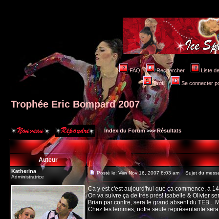
FAQ
Rechercher
Liste 
Profil
Se connecter po
Trophée Eric Bompard 2007
Index du Forum
>>>
Résultats
Auteur
Katherina
Posté le: Ven Nov 16, 2007 8:03 am
Sujet du messa
Administratrice
Ca y est c'est aujourd'hui que ça commence, à 1
On va suivre ça de très près! Isabelle & Olivier s
Brian par contre, sera le grand absent du TEB... 
Chez les femmes, notre seule représentante sera