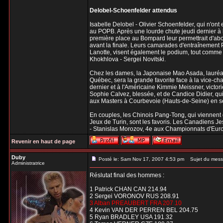
Delobel-Schoenfelder attendus
Isabelle Delobel - Olivier Schoenfelder, qui n'ont
au POPB. Après une lourde chute jeudi dernier à 
première place au Bompard leur permettrait d'abo
avant la finale. Leurs camarades d'entraînement P
Lanotte, visent également le podium, tout comme 
Khokhlova - Sergei Novitski.
Chez les dames, la Japonaise Mao Asada, lauréate
Québec, sera la grande favorite face à la vice-ch
dernier et à l'Américaine Kimmie Meissner, victo
Sophie Calvez, blessée, et de Candice Didier, qui
aux Masters à Courbevoie (Hauts-de-Seine) en 
En couples, les Chinois Pang-Tong, qui viennent
Jeux de Turin, sont les favoris. Les Canadiens Je
- Stanislas Morozov, 4e aux Championnats d'Euro
Revenir en haut de page
Duby
Posté le: Sam Nov 17, 2007 4:53 pm
Sujet du mess
Administratrice
Réslutat final des hommes :
1 Patrick CHAN CAN 214.94
2 Sergei VORONOV RUS 208.91
3 Alban PREAUBERT FRA 207.10
4 Kevin VAN DER PERREN BEL 204.75
5 Ryan BRADLEY USA 191.32