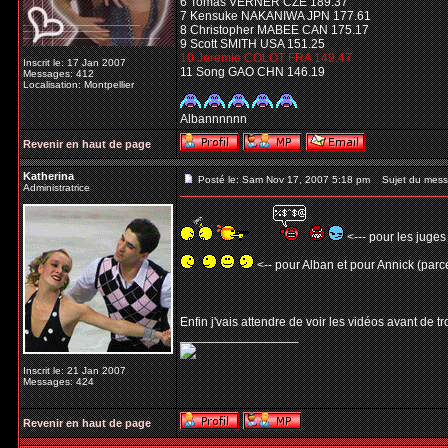
6 Tomas VERNER CZE 189.37
7 Kensuke NAKANIWA JPN 177.61
8 Christopher MABEE CAN 175.17
9 Scott SMITH USA 151.25
10 Jeremie COLOT FRA 149.47
Inscrit le: 17 Jan 2007
11 Song GAO CHN 146.19
Messages: 412
Localisation: Montpellier
Albannnnnn
Revenir en haut de page
Katherina
Posté le: Sam Nov 17, 2007 5:18 pm
Sujet du mess
Administratrice
<--- pour les juges
<-- pour Alban et pour Annick (parce
Enfin j'vais attendre de voir les vidéos avant de t
_________________
Inscrit le: 21 Jan 2007
Messages: 424
Revenir en haut de page