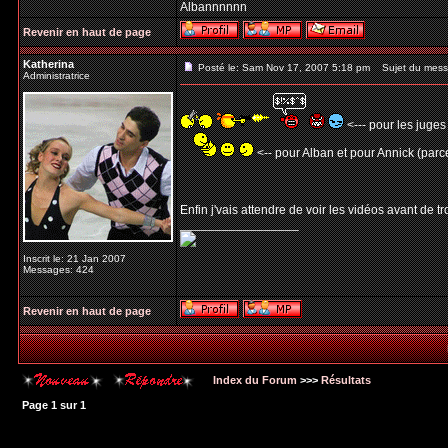
Albannnnnn
Revenir en haut de page
Katherina
Posté le: Sam Nov 17, 2007 5:18 pm
Sujet du mess
Administratrice
<--- pour les juges
<-- pour Alban et pour Annick (parce
Enfin j'vais attendre de voir les vidéos avant de t
_________________
Inscrit le: 21 Jan 2007
Messages: 424
Revenir en haut de page
Index du Forum
>>>
Résultats
Page
1
sur
1