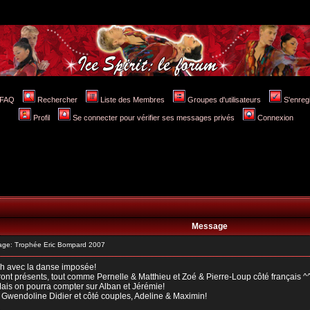
FAQ
Rechercher
Liste des Membres
Groupes d'utilisateurs
S'enreg
Profil
Se connecter pour vérifier ses messages privés
Connexion
Message
ge: Trophée Eric Bompard 2007
4h avec la danse imposée!
eront présents, tout comme Pernelle & Matthieu et Zoé & Pierre-Loup côté français ^
Mais on pourra compter sur Alban et Jérémie!
 Gwendoline Didier et côté couples, Adeline & Maximin!