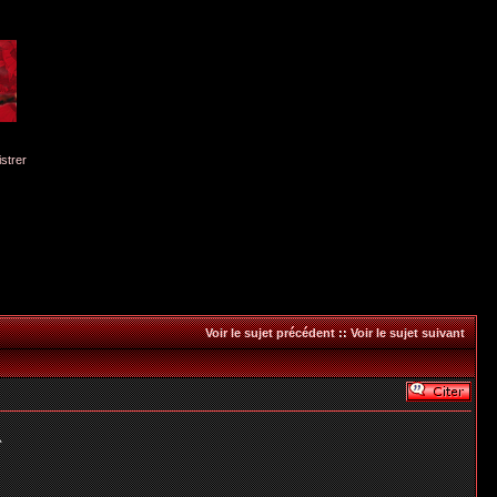
istrer
Voir le sujet précédent
::
Voir le sujet suivant
^