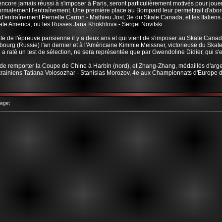
t encore jamais réussi à s'imposer à Paris, seront particulièrement motivés pour jou
ormalement l'entraînement. Une première place au Bompard leur permettrait d'abo
 d'entraînement Pernelle Carron - Mathieu Jost, 3e du Skate Canada, et les Italien
ate America, ou les Russes Jana Khokhlova - Sergei Novitski.
 de l'épreuve parisienne il y a deux ans et qui vient de s'imposer au Skate Cana
rsbourg (Russie) l'an dernier et à l'Américaine Kimmie Meissner, victorieuse du Sk
i a raté un test de sélection, ne sera représentée que par Gwendoline Didier, qui
de remporter la Coupe de Chine à Harbin (nord), et Zhang-Zhang, médaillés d'argent
krainiens Tatiana Volosozhar - Stanislas Morozov, 4e aux Championnats d'Europe d
age: