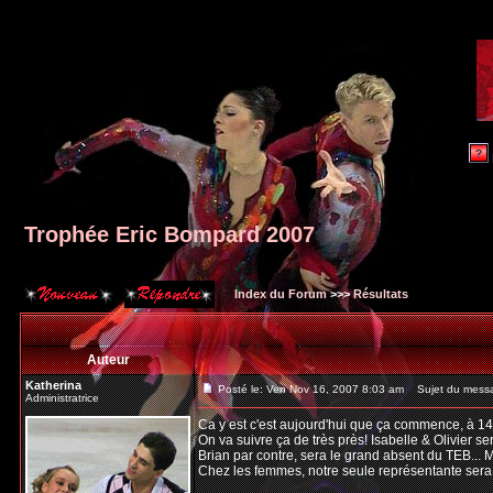
Trophée Eric Bompard 2007
Index du Forum
>>>
Résultats
Auteur
Katherina
Posté le: Ven Nov 16, 2007 8:03 am
Sujet du messa
Administratrice
Ca y est c'est aujourd'hui que ça commence, à 1
On va suivre ça de très près! Isabelle & Olivier s
Brian par contre, sera le grand absent du TEB... 
Chez les femmes, notre seule représentante sera