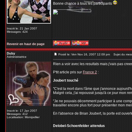
Bonne chance à tous les participants
_________________
Inscrit le: 21 Jan 2007
Messages: 424
Revenir en haut de page
Duby
Posté le: Ven Nov 16, 2007 12:09 pm
Sujet du mes
Administratrice
Rien a voir avec les resultats mais j'vais pas cree
P'tit article pris sur
France 2
:
Joubert touché
"C'est la mort dans l'âme que j'annonce aujourd'h
Malgré cela, j'ai repoussé jusqu'à ce jour mon r
"Je ne pouvais décemment participer à une compéti
travailler encore plus fort pour présenter mon meil
Inscrit le: 17 Jan 2007
En l'absence de Brian Joubert, la porte est ouvert
Messages: 412
Localisation: Montpellier
Delobel-Schoenfelder attendus