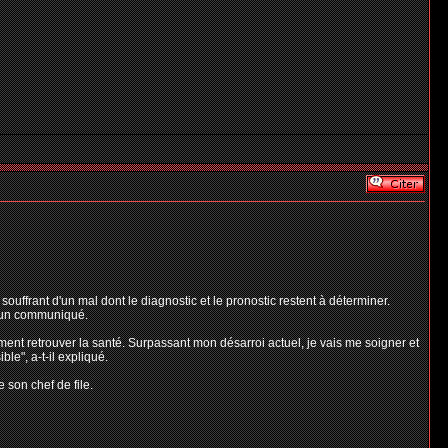
uffrant d'un mal dont le diagnostic et le pronostic restent à déterminer.
s un communiqué.
ment retrouver la santé. Surpassant mon désarroi actuel, je vais me soigner et
le", a-t-il expliqué.
 son chef de file.