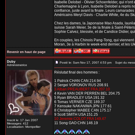
Isabelle Delobel - Olivier Schoenfelder, qui n'on
Charlemagne à Lyon, Isabelle Delobel a repris n
confiance, juste avant la finale. Leurs camarades
Américains Meryl Davis - Charlie White, 4e du Sk
Chez les dames, la Japonaise Mao Asada, lauréate
suisse Sarah Meier, 3e de la finale à Saint-Péte
Sophie Calvez, blessée, et de Candice Didier, qu
En couples, les Chinois Pang-Tong, qui viennent 
Moran, 3e à Harbin le week-end dernier, et les U
Revenir en haut de page
Duby
Posté le: Sam Nov 17, 2007 4:53 pm
Sujet du mess
Administratrice
Réslutat final des hommes :
1 Patrick CHAN CAN 214.94
2 Sergei VORONOV RUS 208.91
3 Alban PREAUBERT FRA 207.10
4 Kevin VAN DER PERREN BEL 204.75
5 Ryan BRADLEY USA 191.32
6 Tomas VERNER CZE 189.37
7 Kensuke NAKANIWA JPN 177.61
8 Christopher MABEE CAN 175.17
9 Scott SMITH USA 151.25
10 Jeremie COLOT FRA 149.47
Inscrit le: 17 Jan 2007
11 Song GAO CHN 146.19
Messages: 412
Localisation: Montpellier