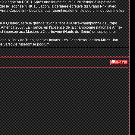
er la gagne au POPB. Après une lourde chute jeudi dernier à la patinoire
rder le Trophée NHK au Japon, la dernière épreuve du Grand Prix, avec
s Anna Cappellini - Luca Lanotte, visent également le podium, tout comme les
da à Québec, sera la grande favorite face à la vice-championne d'Europe
ate America 2007. La France, en l'absence de la championne nationale Anne-
 s'est imposée aux Masters à Courbevoie (Hauts-de-Seine) en septembre.
 aux Jeux de Turin, sont les favoris. Les Canadiens Jessica Miller - Ian
e Varsovie, viseront le podium.