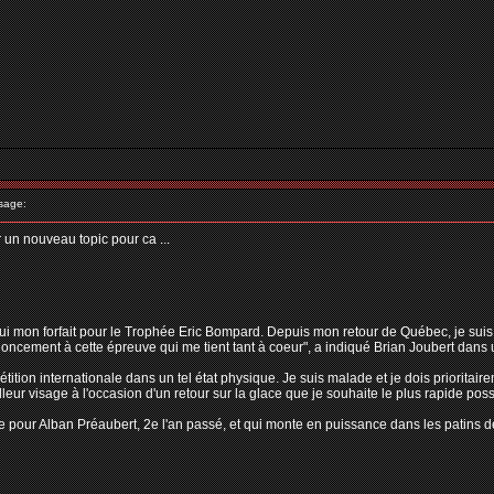
sage:
r un nouveau topic pour ca ...
ui mon forfait pour le Trophée Eric Bompard. Depuis mon retour de Québec, je suis so
enoncement à cette épreuve qui me tient tant à coeur", a indiqué Brian Joubert dan
tion internationale dans un tel état physique. Je suis malade et je dois prioritaire
leur visage à l'occasion d'un retour sur la glace que je souhaite le plus rapide possib
e pour Alban Préaubert, 2e l'an passé, et qui monte en puissance dans les patins de