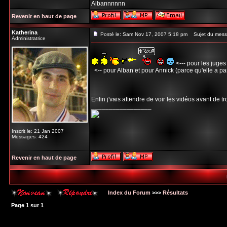
Albannnnnn
Revenir en haut de page
Katherina
Posté le: Sam Nov 17, 2007 5:18 pm
Sujet du mess
Administratrice
<--- pour les juges
<-- pour Alban et pour Annick (parce qu'elle a pa
Enfin j'vais attendre de voir les vidéos avant de t
_________________
Inscrit le: 21 Jan 2007
Messages: 424
Revenir en haut de page
Index du Forum
>>>
Résultats
Page
1
sur
1