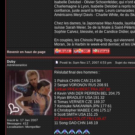
Isabelle Delobel - Olivier Schoenfelder, qui n'on
Charlemagne à Lyon, Isabelle Delobel a repris n
confiance, juste avant la finale. Leurs camarades
Américains Meryl Davis - Charlie White, 4e du Sk
Chez les dames, la Japonaise Mao Asada, lauréate
suisse Sarah Meier, 3e de la finale à Saint-Péte
Sophie Calvez, blessée, et de Candice Didier, qu
En couples, les Chinois Pang-Tong, qui viennent 
Moran, 3e à Harbin le week-end dernier, et les U
Revenir en haut de page
Duby
Posté le: Sam Nov 17, 2007 4:53 pm
Sujet du mess
Administratrice
Réslutat final des hommes :
1 Patrick CHAN CAN 214.94
2 Sergei VORONOV RUS 208.91
3 Alban PREAUBERT FRA 207.10
4 Kevin VAN DER PERREN BEL 204.75
5 Ryan BRADLEY USA 191.32
6 Tomas VERNER CZE 189.37
7 Kensuke NAKANIWA JPN 177.61
8 Christopher MABEE CAN 175.17
9 Scott SMITH USA 151.25
10 Jeremie COLOT FRA 149.47
Inscrit le: 17 Jan 2007
11 Song GAO CHN 146.19
Messages: 412
Localisation: Montpellier