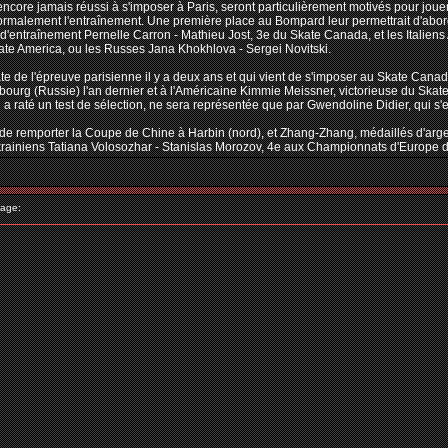
t encore jamais réussi à s'imposer à Paris, seront particulièrement motivés pour jou
ormalement l'entraînement. Une première place au Bompard leur permettrait d'abo
 d'entraînement Pernelle Carron - Mathieu Jost, 3e du Skate Canada, et les Italien
ate America, ou les Russes Jana Khokhlova - Sergei Novitski.
 de l'épreuve parisienne il y a deux ans et qui vient de s'imposer au Skate Cana
rsbourg (Russie) l'an dernier et à l'Américaine Kimmie Meissner, victorieuse du Sk
i a raté un test de sélection, ne sera représentée que par Gwendoline Didier, qui
de remporter la Coupe de Chine à Harbin (nord), et Zhang-Zhang, médaillés d'argent
krainiens Tatiana Volosozhar - Stanislas Morozov, 4e aux Championnats d'Europe d
age: