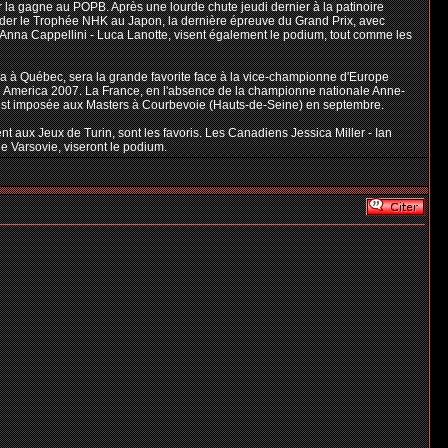
er la gagne au POPB. Après une lourde chute jeudi dernier à la patinoire
rder le Trophée NHK au Japon, la dernière épreuve du Grand Prix, avec
s Anna Cappellini - Luca Lanotte, visent également le podium, tout comme les
da à Québec, sera la grande favorite face à la vice-championne d'Europe
ate America 2007. La France, en l'absence de la championne nationale Anne-
 s'est imposée aux Masters à Courbevoie (Hauts-de-Seine) en septembre.
 aux Jeux de Turin, sont les favoris. Les Canadiens Jessica Miller - Ian
e Varsovie, viseront le podium.