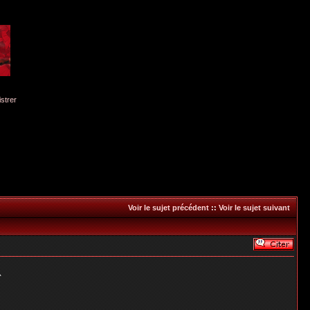
istrer
Voir le sujet précédent
::
Voir le sujet suivant
^