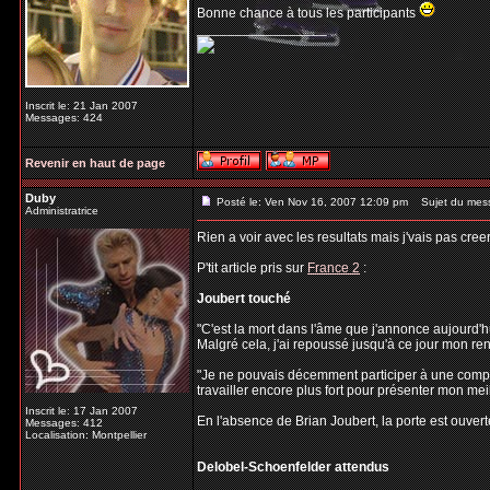
Bonne chance à tous les participants
_________________
Inscrit le: 21 Jan 2007
Messages: 424
Revenir en haut de page
Duby
Posté le: Ven Nov 16, 2007 12:09 pm
Sujet du mes
Administratrice
Rien a voir avec les resultats mais j'vais pas cree
P'tit article pris sur
France 2
:
Joubert touché
"C'est la mort dans l'âme que j'annonce aujourd'h
Malgré cela, j'ai repoussé jusqu'à ce jour mon r
"Je ne pouvais décemment participer à une compéti
travailler encore plus fort pour présenter mon meil
Inscrit le: 17 Jan 2007
En l'absence de Brian Joubert, la porte est ouvert
Messages: 412
Localisation: Montpellier
Delobel-Schoenfelder attendus