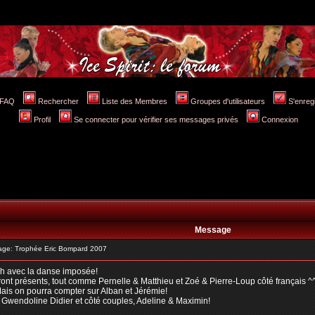
FAQ
Rechercher
Liste des Membres
Groupes d'utilisateurs
S'enreg
Profil
Se connecter pour vérifier ses messages privés
Connexion
Message
ge: Trophée Eric Bompard 2007
4h avec la danse imposée!
eront présents, tout comme Pernelle & Matthieu et Zoé & Pierre-Loup côté français ^
Mais on pourra compter sur Alban et Jérémie!
 Gwendoline Didier et côté couples, Adeline & Maximin!