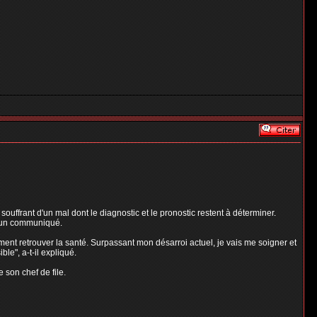
uffrant d'un mal dont le diagnostic et le pronostic restent à déterminer.
s un communiqué.
ment retrouver la santé. Surpassant mon désarroi actuel, je vais me soigner et
le", a-t-il expliqué.
 son chef de file.