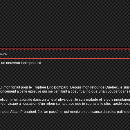
sage:
r un nouveau topic pour ca ...
ui mon forfait pour le Trophée Eric Bompard. Depuis mon retour de Québec, je suis so
enoncement à cette épreuve qui me tient tant à coeur", a indiqué Brian Joubert dan
tion internationale dans un tel état physique. Je suis malade et je dois prioritaire
leur visage à l'occasion d'un retour sur la glace que je souhaite le plus rapide possib
e pour Alban Préaubert, 2e l'an passé, et qui monte en puissance dans les patins de