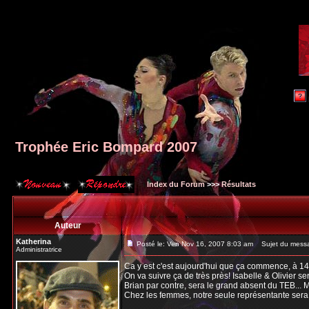
Trophée Eric Bompard 2007
Index du Forum
>>>
Résultats
Auteur
Katherina
Posté le: Ven Nov 16, 2007 8:03 am
Sujet du messa
Administratrice
Ca y est c'est aujourd'hui que ça commence, à 1
On va suivre ça de très près! Isabelle & Olivier s
Brian par contre, sera le grand absent du TEB... 
Chez les femmes, notre seule représentante sera