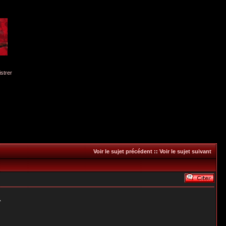
istrer
Voir le sujet précédent
::
Voir le sujet suivant
^