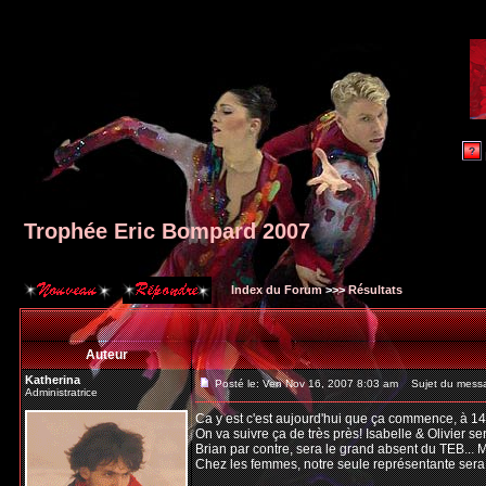
Trophée Eric Bompard 2007
Index du Forum
>>>
Résultats
Auteur
Katherina
Posté le: Ven Nov 16, 2007 8:03 am
Sujet du messa
Administratrice
Ca y est c'est aujourd'hui que ça commence, à 1
On va suivre ça de très près! Isabelle & Olivier s
Brian par contre, sera le grand absent du TEB... 
Chez les femmes, notre seule représentante sera