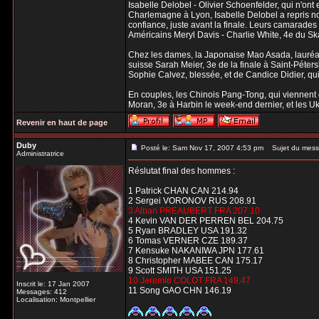
Isabelle Delobel - Olivier Schoenfelder, qui n'on
Charlemagne à Lyon, Isabelle Delobel a repris n
confiance, juste avant la finale. Leurs camarades
Américains Meryl Davis - Charlie White, 4e du Sk
Chez les dames, la Japonaise Mao Asada, lauréate
suisse Sarah Meier, 3e de la finale à Saint-Péte
Sophie Calvez, blessée, et de Candice Didier, qu
En couples, les Chinois Pang-Tong, qui viennent 
Moran, 3e à Harbin le week-end dernier, et les U
Revenir en haut de page
Duby
Posté le: Sam Nov 17, 2007 4:53 pm
Sujet du mess
Administratrice
Réslutat final des hommes :
1 Patrick CHAN CAN 214.94
2 Sergei VORONOV RUS 208.91
3 Alban PREAUBERT FRA 207.10
4 Kevin VAN DER PERREN BEL 204.75
5 Ryan BRADLEY USA 191.32
6 Tomas VERNER CZE 189.37
7 Kensuke NAKANIWA JPN 177.61
8 Christopher MABEE CAN 175.17
9 Scott SMITH USA 151.25
10 Jeremie COLOT FRA 149.47
Inscrit le: 17 Jan 2007
11 Song GAO CHN 146.19
Messages: 412
Localisation: Montpellier