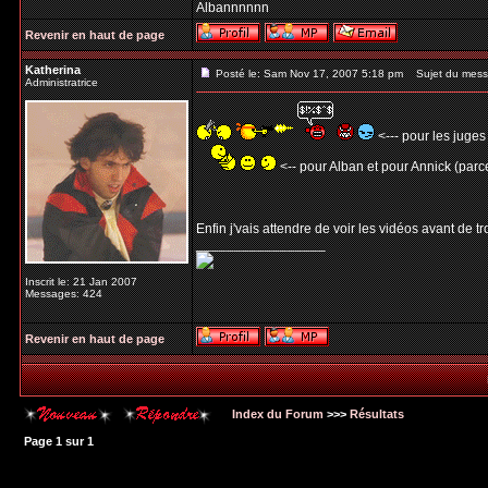
Albannnnnn
Revenir en haut de page
Katherina
Posté le: Sam Nov 17, 2007 5:18 pm
Sujet du mess
Administratrice
<--- pour les juges
<-- pour Alban et pour Annick (parce
Enfin j'vais attendre de voir les vidéos avant de t
_________________
Inscrit le: 21 Jan 2007
Messages: 424
Revenir en haut de page
Index du Forum
>>>
Résultats
Page
1
sur
1