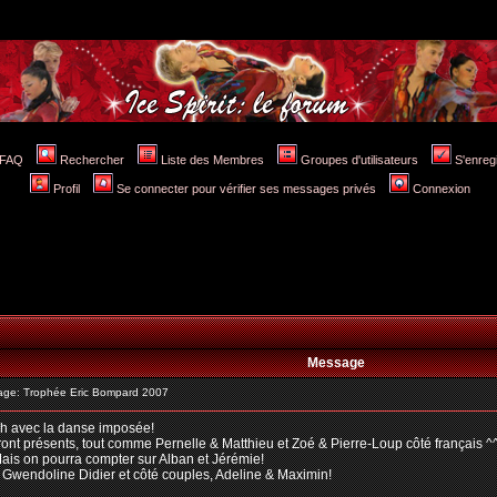
FAQ
Rechercher
Liste des Membres
Groupes d'utilisateurs
S'enreg
Profil
Se connecter pour vérifier ses messages privés
Connexion
Message
ge: Trophée Eric Bompard 2007
4h avec la danse imposée!
eront présents, tout comme Pernelle & Matthieu et Zoé & Pierre-Loup côté français ^
Mais on pourra compter sur Alban et Jérémie!
 Gwendoline Didier et côté couples, Adeline & Maximin!