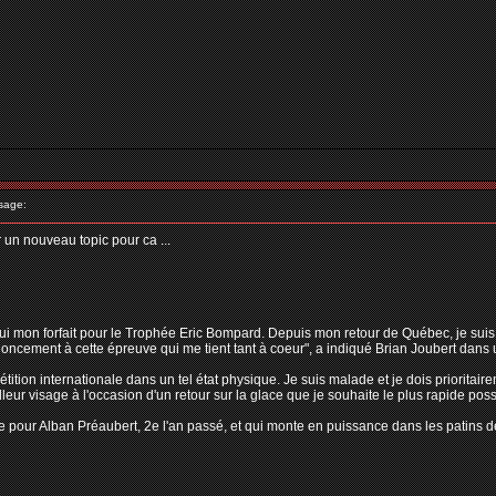
sage:
r un nouveau topic pour ca ...
ui mon forfait pour le Trophée Eric Bompard. Depuis mon retour de Québec, je suis so
enoncement à cette épreuve qui me tient tant à coeur", a indiqué Brian Joubert dan
tion internationale dans un tel état physique. Je suis malade et je dois prioritaire
leur visage à l'occasion d'un retour sur la glace que je souhaite le plus rapide possib
e pour Alban Préaubert, 2e l'an passé, et qui monte en puissance dans les patins de