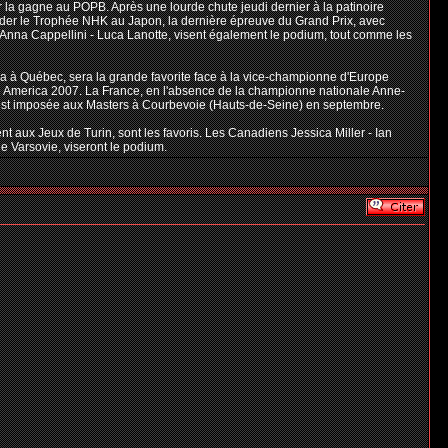
er la gagne au POPB. Après une lourde chute jeudi dernier à la patinoire
rder le Trophée NHK au Japon, la dernière épreuve du Grand Prix, avec
s Anna Cappellini - Luca Lanotte, visent également le podium, tout comme les
da à Québec, sera la grande favorite face à la vice-championne d'Europe
ate America 2007. La France, en l'absence de la championne nationale Anne-
 s'est imposée aux Masters à Courbevoie (Hauts-de-Seine) en septembre.
 aux Jeux de Turin, sont les favoris. Les Canadiens Jessica Miller - Ian
e Varsovie, viseront le podium.