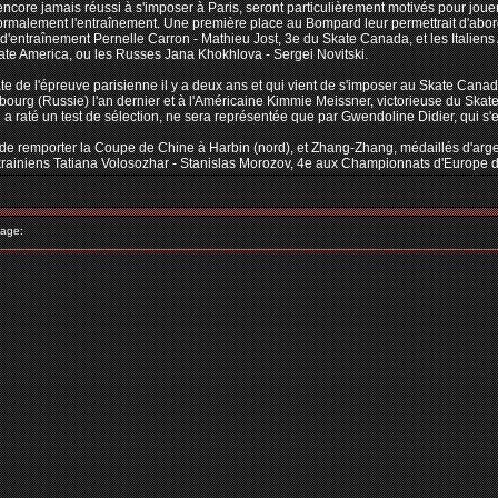
t encore jamais réussi à s'imposer à Paris, seront particulièrement motivés pour jou
ormalement l'entraînement. Une première place au Bompard leur permettrait d'abo
 d'entraînement Pernelle Carron - Mathieu Jost, 3e du Skate Canada, et les Italien
ate America, ou les Russes Jana Khokhlova - Sergei Novitski.
 de l'épreuve parisienne il y a deux ans et qui vient de s'imposer au Skate Cana
rsbourg (Russie) l'an dernier et à l'Américaine Kimmie Meissner, victorieuse du Sk
i a raté un test de sélection, ne sera représentée que par Gwendoline Didier, qui
de remporter la Coupe de Chine à Harbin (nord), et Zhang-Zhang, médaillés d'argent
krainiens Tatiana Volosozhar - Stanislas Morozov, 4e aux Championnats d'Europe d
age: