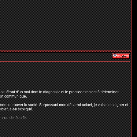
uffrant d'un mal dont le diagnostic et le pronostic restent à déterminer.
s un communiqué.
ment retrouver la santé. Surpassant mon désarroi actuel, je vais me soigner et
le", a-t-il expliqué.
 son chef de file.