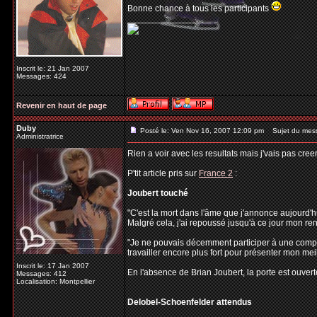
Bonne chance à tous les participants
_________________
Inscrit le: 21 Jan 2007
Messages: 424
Revenir en haut de page
Duby
Posté le: Ven Nov 16, 2007 12:09 pm
Sujet du mes
Administratrice
Rien a voir avec les resultats mais j'vais pas cree
P'tit article pris sur
France 2
:
Joubert touché
"C'est la mort dans l'âme que j'annonce aujourd'h
Malgré cela, j'ai repoussé jusqu'à ce jour mon r
"Je ne pouvais décemment participer à une compéti
travailler encore plus fort pour présenter mon meil
Inscrit le: 17 Jan 2007
En l'absence de Brian Joubert, la porte est ouvert
Messages: 412
Localisation: Montpellier
Delobel-Schoenfelder attendus