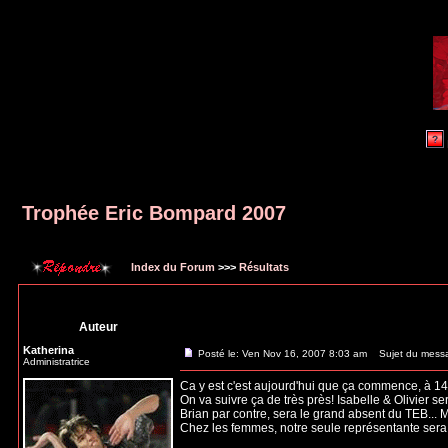
Trophée Eric Bompard 2007
Index du Forum
>>>
Résultats
Auteur
Katherina
Posté le: Ven Nov 16, 2007 8:03 am
Sujet du messa
Administratrice
Ca y est c'est aujourd'hui que ça commence, à 1
On va suivre ça de très près! Isabelle & Olivier s
Brian par contre, sera le grand absent du TEB... 
Chez les femmes, notre seule représentante sera