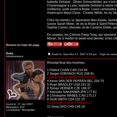
Isabelle Delobel - Olivier Schoenfelder, qui n'on
Charlemagne à Lyon, Isabelle Delobel a repris n
confiance, juste avant la finale. Leurs camarades
Américains Meryl Davis - Charlie White, 4e du Sk
Chez les dames, la Japonaise Mao Asada, lauréate
suisse Sarah Meier, 3e de la finale à Saint-Péte
Sophie Calvez, blessée, et de Candice Didier, qu
En couples, les Chinois Pang-Tong, qui viennent 
Moran, 3e à Harbin le week-end dernier, et les U
Revenir en haut de page
Duby
Posté le: Sam Nov 17, 2007 4:53 pm
Sujet du mess
Administratrice
Réslutat final des hommes :
1 Patrick CHAN CAN 214.94
2 Sergei VORONOV RUS 208.91
3 Alban PREAUBERT FRA 207.10
4 Kevin VAN DER PERREN BEL 204.75
5 Ryan BRADLEY USA 191.32
6 Tomas VERNER CZE 189.37
7 Kensuke NAKANIWA JPN 177.61
8 Christopher MABEE CAN 175.17
9 Scott SMITH USA 151.25
10 Jeremie COLOT FRA 149.47
Inscrit le: 17 Jan 2007
11 Song GAO CHN 146.19
Messages: 412
Localisation: Montpellier