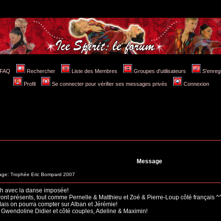
FAQ
Rechercher
Liste des Membres
Groupes d'utilisateurs
S'enreg
Profil
Se connecter pour vérifier ses messages privés
Connexion
Message
ge: Trophée Eric Bompard 2007
4h avec la danse imposée!
eront présents, tout comme Pernelle & Matthieu et Zoé & Pierre-Loup côté français ^
Mais on pourra compter sur Alban et Jérémie!
 Gwendoline Didier et côté couples, Adeline & Maximin!