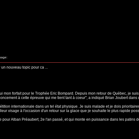
sage:
r un nouveau topic pour ca ...
ui mon forfait pour le Trophée Eric Bompard. Depuis mon retour de Québec, je suis so
enoncement à cette épreuve qui me tient tant à coeur", a indiqué Brian Joubert dan
tion internationale dans un tel état physique. Je suis malade et je dois prioritaire
leur visage à l'occasion d'un retour sur la glace que je souhaite le plus rapide possib
e pour Alban Préaubert, 2e l'an passé, et qui monte en puissance dans les patins de