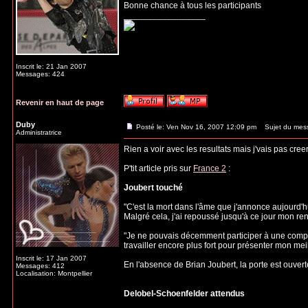
Bonne chance à tous les participants
_________________
Inscrit le: 21 Jan 2007
Messages: 424
Revenir en haut de page
Duby
Posté le: Ven Nov 16, 2007 12:09 pm
Sujet du mes
Administratrice
Rien a voir avec les resultats mais j'vais pas cree
P'tit article pris sur
France 2
:
Joubert touché
"C'est la mort dans l'âme que j'annonce aujourd'h
Malgré cela, j'ai repoussé jusqu'à ce jour mon r
"Je ne pouvais décemment participer à une compéti
travailler encore plus fort pour présenter mon meil
Inscrit le: 17 Jan 2007
En l'absence de Brian Joubert, la porte est ouvert
Messages: 412
Localisation: Montpellier
Delobel-Schoenfelder attendus