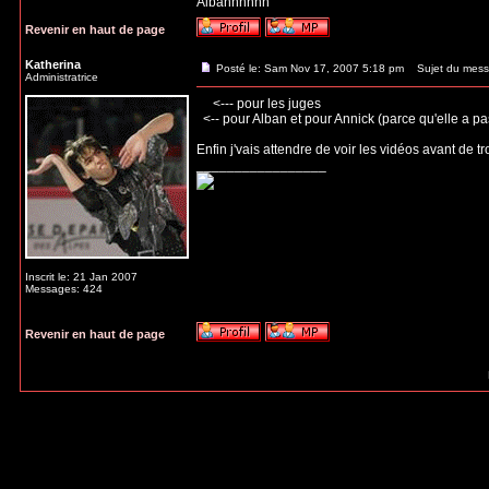
Albannnnnn
Revenir en haut de page
Katherina
Posté le: Sam Nov 17, 2007 5:18 pm
Sujet du mess
Administratrice
<--- pour les juges
<-- pour Alban et pour Annick (parce qu'elle a pa
Enfin j'vais attendre de voir les vidéos avant de t
_________________
Inscrit le: 21 Jan 2007
Messages: 424
Revenir en haut de page
Index du Forum
>>>
Résultats
Page
1
sur
1