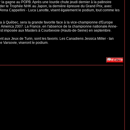
er la gagne au POPB. Après une lourde chute jeudi dernier à la patinoire
rder le Trophée NHK au Japon, la dernière épreuve du Grand Prix, avec
s Anna Cappellini - Luca Lanotte, visent également le podium, tout comme les
da à Québec, sera la grande favorite face à la vice-championne d'Europe
ate America 2007. La France, en l'absence de la championne nationale Anne-
 s'est imposée aux Masters à Courbevoie (Hauts-de-Seine) en septembre.
 aux Jeux de Turin, sont les favoris. Les Canadiens Jessica Miller - Ian
e Varsovie, viseront le podium.