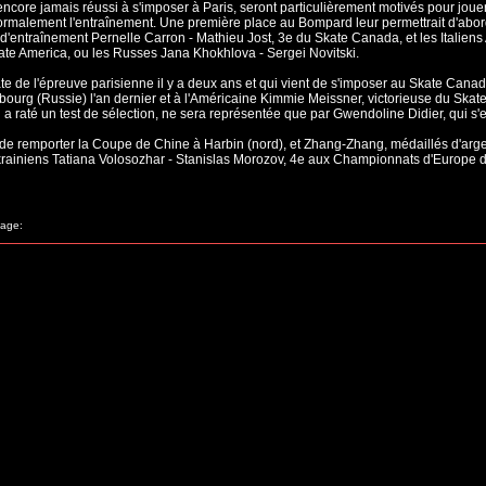
t encore jamais réussi à s'imposer à Paris, seront particulièrement motivés pour jou
ormalement l'entraînement. Une première place au Bompard leur permettrait d'abo
 d'entraînement Pernelle Carron - Mathieu Jost, 3e du Skate Canada, et les Italien
ate America, ou les Russes Jana Khokhlova - Sergei Novitski.
 de l'épreuve parisienne il y a deux ans et qui vient de s'imposer au Skate Cana
rsbourg (Russie) l'an dernier et à l'Américaine Kimmie Meissner, victorieuse du Sk
i a raté un test de sélection, ne sera représentée que par Gwendoline Didier, qui
de remporter la Coupe de Chine à Harbin (nord), et Zhang-Zhang, médaillés d'argent
krainiens Tatiana Volosozhar - Stanislas Morozov, 4e aux Championnats d'Europe d
age: