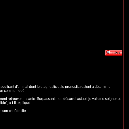
uffrant d'un mal dont le diagnostic et le pronostic restent à déterminer.
s un communiqué.
ment retrouver la santé. Surpassant mon désarroi actuel, je vais me soigner et
le", a-t-il expliqué.
 son chef de file.