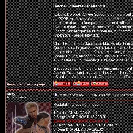
Delobel-Schoenfelder attendus
Isabelle Delobel - Olivier Schoenfelder, qui n'ont
au POPB. Après une lourde chute jeudi dernier à 
première place au Bompard leur permettrait d'abo
avant la finale. Leurs camarades d'entraînement P
Lanotte, visent également le podium, tout comme 
Khokhlova - Sergei Novitski.
Chez les dames, la Japonaise Mao Asada, lauréate
Québec, sera la grande favorite face à la vice-ch
dernier et à l'Américaine Kimmie Meissner, victo
Sophie Calvez, blessée, et de Candice Didier, qui
aux Masters à Courbevoie (Hauts-de-Seine) en 
En couples, les Chinois Pang-Tong, qui viennent
Jeux de Turin, sont les favoris. Les Canadiens Je
- Stanislas Morozov, 4e aux Championnats d'Euro
Revenir en haut de page
Duby
Posté le: Sam Nov 17, 2007 4:53 pm
Sujet du mess
Administratrice
Réslutat final des hommes :
1 Patrick CHAN CAN 214.94
2 Sergei VORONOV RUS 208.91
3 Alban PREAUBERT FRA 207.10
4 Kevin VAN DER PERREN BEL 204.75
5 Ryan BRADLEY USA 191.32