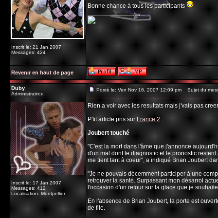
Bonne chance à tous les participants
_________________
Inscrit le: 21 Jan 2007
Messages: 424
Revenir en haut de page
Duby
Posté le: Ven Nov 16, 2007 12:09 pm
Sujet du mes
Administratrice
Rien a voir avec les resultats mais j'vais pas cree
P'tit article pris sur
France 2
:
Joubert touché
"C'est la mort dans l'âme que j'annonce aujourd'h
d'un mal dont le diagnostic et le pronostic resten
me tient tant à coeur", a indiqué Brian Joubert 
"Je ne pouvais décemment participer à une compéti
retrouver la santé. Surpassant mon désarroi actuel
Inscrit le: 17 Jan 2007
l'occasion d'un retour sur la glace que je souhaite 
Messages: 412
Localisation: Montpellier
En l'absence de Brian Joubert, la porte est ouver
de file.