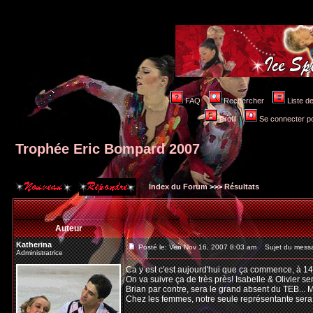
FAQ
Rechercher
Liste 
Profil
Se connecter po
Trophée Eric Bompard 2007
Index du Forum
>>>
Résultats
Auteur
Katherina
Posté le: Ven Nov 16, 2007 8:03 am
Sujet du messa
Administratrice
Ca y est c'est aujourd'hui que ça commence, à 1
On va suivre ça de très près! Isabelle & Olivier s
Brian par contre, sera le grand absent du TEB... 
Chez les femmes, notre seule représentante sera