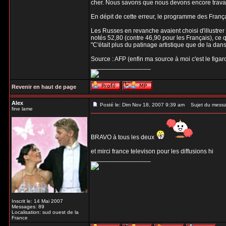
cher. Nous savons que nous devons encore travail
En dépit de cette erreur, le programme des Franç
Les Russes en revanche avaient choisi d'illustre
notés 52,80 (contre 46,90 pour les Français), ce 
"C'était plus du patinage artistique que de la dans
Source : AFP (enfin ma source à moi c'est le figaro
_________________
Revenir en haut de page
Alex
Posté le: Dim Nov 18, 2007 9:39 am
Sujet du mess
fine lame
BRAVO à tous les deux
et mirci france televison pour les diffusions hi
_________________
Inscrit le: 14 Mai 2007
Messages: 89
Localisation: sud ouest de la
France