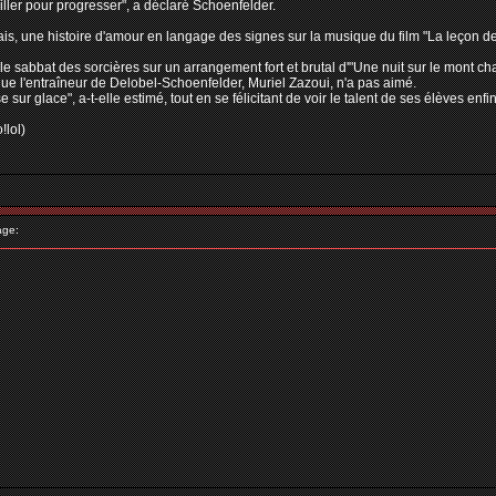
ler pour progresser", a déclaré Schoenfelder.
ais, une histoire d'amour en langage des signes sur la musique du film "La leçon 
r le sabbat des sorcières sur un arrangement fort et brutal d'"Une nuit sur le mon
que l'entraîneur de Delobel-Schoenfelder, Muriel Zazoui, n'a pas aimé.
e sur glace", a-t-elle estimé, tout en se félicitant de voir le talent de ses élèves en
!lol)
age: