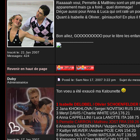
Raaaaah voui, Pernelle & Matthieu sont un ptit peu
apparement mais ça a foiré... quel dommage!
Déçue aussi pour Anna & Luca qui ont raté un por
Quant à Isabelle & Olivier.. géniaux!lol! En plus il
Bon allez, GOOOOOOOOO pour le libre les enfant,
_________________
Inscrit le: 21 Jan 2007
Messages: 424
Revenir en haut de page
Duby
Posté le: Sam Nov 17, 2007 3:22 pm
Sujet du mess
Administratrice
Ton voeu a été exaucé ma Katounette
1 Isabelle DELOBEL / Olivier SCHOENFELDER
2 Jana KHOKHLOVA / Sergei NOVITSKI RUS 191
3 Meryl DAVIS / Charlie WHITE USA 176.21
4 Anna CAPPELLINI / Luca LANOTTE ITA 168.75
5 Pernelle CARRON / Mathieu JOST FRA 159.26
6 Anastasia GREBENKINA / Vazgen AZROJAN A
7 Kaitlyn WEAVER / Andrew POJE CAN 154.20
8 Barbora SILNA / Dmitri MATSJUK AUT 139.56
9 Xiaoyang YU / Chen WANG CHN 135.63
Inscrit le: 17 Jan 2007