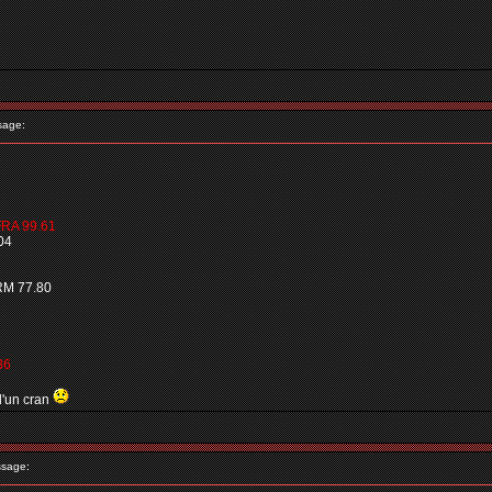
sage:
FRA 99.61
04
RM 77.80
36
d'un cran
sage: