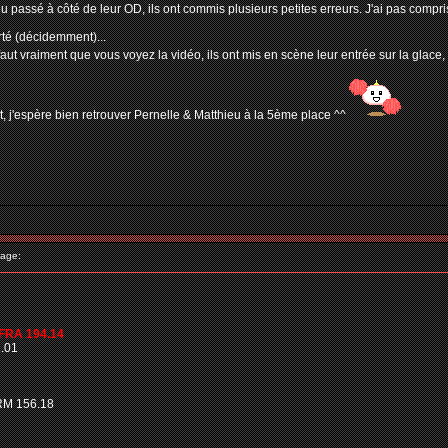
 passé à côté de leur OD, ils ont commis plusieurs petites erreurs. J'ai pas compris 
té (décidemment)...
 faut vraiment que vous voyez la vidéo, ils ont mis en scène leur entrée sur la glace, 
 j'espère bien retrouver Pernelle & Matthieu à la 5ème place ^^
age:
 FRA 194.14
.01
RM 156.18