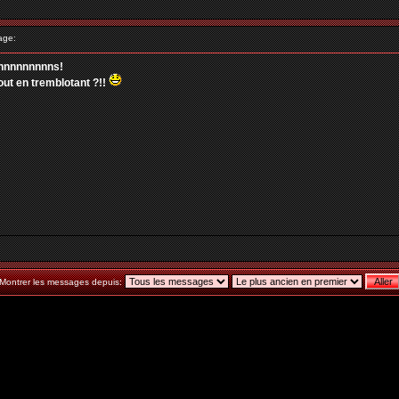
age:
nnnnnnnnnnns!
ut en tremblotant ?!!
Montrer les messages depuis: