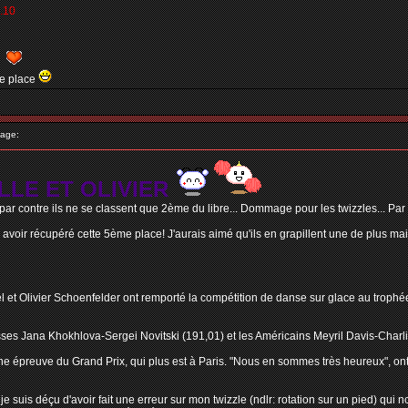
.10
5e place
age:
LLE ET OLIVIER
ar contre ils ne se classent que 2ème du libre... Dommage pour les twizzles... Pa
oir récupéré cette 5ème place! J'aurais aimé qu'ils en grapillent une de plus mais b
 et Olivier Schoenfelder ont remporté la compétition de danse sur glace au troph
sses Jana Khokhlova-Sergei Novitski (191,01) et les Américains Meyril Davis-Charl
e épreuve du Grand Prix, qui plus est à Paris. "Nous en sommes très heureux", ont-il
je suis déçu d'avoir fait une erreur sur mon twizzle (ndlr: rotation sur un pied) qui n