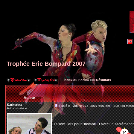
Trophée Eric Bompard 2007
Index du Forum
>>>
Résultats
Auteur
Katherina
Posté le: Ven Nov 16, 2007 6:01 pm
Sujet du messa
Administratrice
Ils sont 1ers pour l'instant! Et avec un sacrément