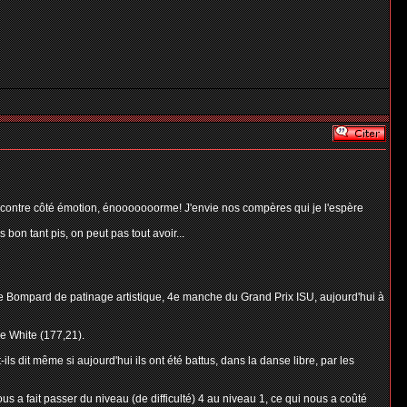
r contre côté émotion, énooooooorme! J'envie nos compères qui je l'espère
on tant pis, on peut pas tout avoir...
ée Bompard de patinage artistique, 4e manche du Grand Prix ISU, aujourd'hui à
ie White (177,21).
s dit même si aujourd'hui ils ont été battus, dans la danse libre, par les
ous a fait passer du niveau (de difficulté) 4 au niveau 1, ce qui nous a coûté