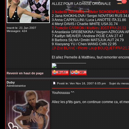
ALLEZ POUR LA DANSE ORIGINALE
1 Isabelle DELOBEL / Olivier SCHOENFELDER 
2 Jana KHOKHLOVA / Sergei NOVITSKI RUS 34.
3 Anna CAPPELLINI / Luca LANOTTE ITA 31.86
4 Meryl DAVIS / Charlie WHITE USA 31.74
5 Pernelle CARRON / Mathieu JOST FRA 29.92
Inscrit le: 21 Jan 2007
Messages: 424
6 Anastasia GREBENKINA / Vazgen AZROJAN A
7 Kaitlyn WEAVER / Andrew POJE CAN 27.47
8 Barbora SILNA / Dmitri MATSJUK AUT 24.79
9 Xiaoyang YU / Chen WANG CHN 22.95
10 Zoe BLANC / Pierre-Loup BOUQUET FRA 21.
Et allez Pernelle & Matthieu, faut remonter enco
_________________
Revenir en haut de page
Duby
Posté le: Ven Nov 16, 2007 6:05 pm
Sujet du mess
Administratrice
Youhouuuu ^^
Allez les p'tits gars, on continue comme ca, et me