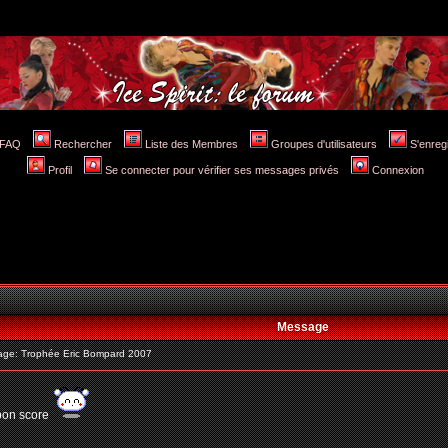
FAQ
Rechercher
Liste des Membres
Groupes d'utilisateurs
S'enreg
Profil
Se connecter pour vérifier ses messages privés
Connexion
Message
ge: Trophée Eric Bompard 2007
 bon score