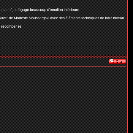
de piano", a dégagé beaucoup d'émotion intérieure.
t chauve" de Modeste Moussorgski avec des éléments techniques de haut niveau
fin récompensé.