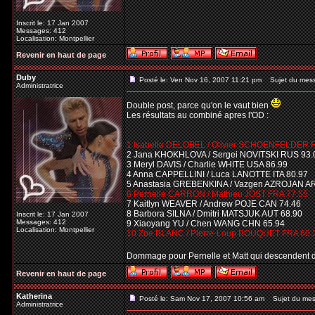
Inscrit le: 17 Jan 2007
Messages: 412
Localisation: Montpellier
Revenir en haut de page
Duby
Posté le: Ven Nov 16, 2007 11:21 pm
Sujet du mes
Administratrice
Double post, parce qu'on le vaut bien
Les résultats au combiné apres l'OD :
1 Isabelle DELOBEL / Olivier SCHOENFELDER 
2 Jana KHOKHLOVA / Sergei NOVITSKI RUS 93.
3 Meryl DAVIS / Charlie WHITE USA 86.99
4 Anna CAPPELLINI / Luca LANOTTE ITA 80.97
5 Anastasia GREBENKINA / Vazgen AZROJAN A
6 Pernelle CARRON / Mathieu JOST FRA 77.55
7 Kaitlyn WEAVER / Andrew POJE CAN 74.46
8 Barbora SILNA / Dmitri MATSJUK AUT 68.90
Inscrit le: 17 Jan 2007
Messages: 412
9 Xiaoyang YU / Chen WANG CHN 65.94
Localisation: Montpellier
10 Zoe BLANC / Pierre-Loup BOUQUET FRA 60.
Dommage pour Pernelle et Matt qui descendent 
Revenir en haut de page
Katherina
Posté le: Sam Nov 17, 2007 10:56 am
Sujet du mes
Administratrice