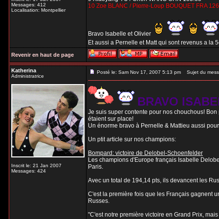
Messages: 412
10 Zoe BLANC / Pierre-Loup BOUQUET FRA 126
Localisation: Montpellier
Bravo Isabelle et Olivier
Et aussi a Pernelle et Matt qui sont revenus a la 
Revenir en haut de page
Katherina
Posté le: Sam Nov 17, 2007 5:13 pm
Sujet du mess
Administratrice
BRAVO ISABE
Je suis super contente pour nos chouchous! Bon p
étaient sur place!
Un énorme bravo à Pernelle & Mattieu aussi pour av
Un ptit article sur nos champions:
Bompard: victoire de Delobel-Schoenfelder
Les champions d'Europe français Isabelle Delobel
Inscrit le: 21 Jan 2007
Paris.
Messages: 424
Avec un total de 194,14 pts, ils devancent les Ru
C'est la première fois que les Français gagnent un
Russes.
"C'est notre première victoire en Grand Prix, mais 