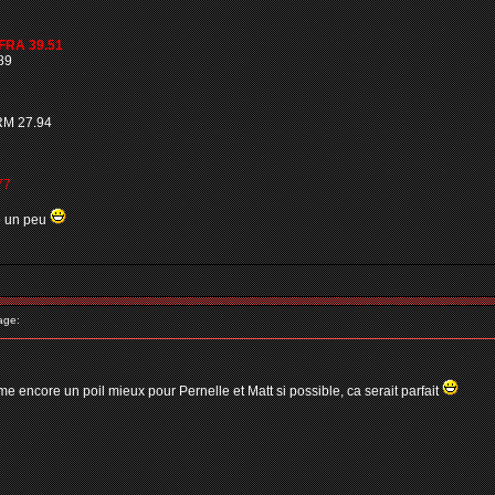
FRA 39.51
89
RM 27.94
77
re un peu
age:
me encore un poil mieux pour Pernelle et Matt si possible, ca serait parfait