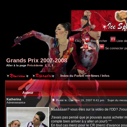
FAQ
Rechercher
Liste 
Profil
Se connecter po
Grands Prix 2007-2008
Aller à la page
Précédente
1
,
2
,
3
Index du Forum
>>>
News / Infos
Auteur
Katherina
Posté le: Lun Nov 19, 2007 6:41 pm
Sujet du mess
Administratrice
Naaaaaan? vous êtes sur la vidéo de l'OD? J'vous a
J'avais pas pensé que je pouvais aussi acheter ma
compte bien arriver à y aller un jour!) ^^
En tout cas merci pour le CR (merci d'avance pour 