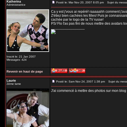
Katherina
Posté le: Mar Nov 20, 2007 8:05 pm
Sujet du mess
Administratrice
Ca y est j'vous ai repéré! raaaaahh comment j'ava
Z'étiez bien cachées les filles! Puis je connaissais
cachée par le logo de la TV russe!
PS/ Flo t'as pas fini de nous mettre des avatars t
_________________
Inscrit le: 21 Jan 2007
Messages: 424
Revenir en haut de page
Laurie
Posté le: Sam Nov 24, 2007 1:38 pm
Sujet du mess
2ème lame
J'ai commencé à mettre des photos sur mon blog