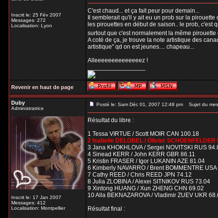
C'est chaud... et ça fait peur pour demain...
Inscrit le: 25 Fév 2007
Il semblerait qu'il y ait eu un prob sur la pirouette
Messages: 272
les pirouettes en début de saison.. le prob, c'est q
Localisation: Lyon
surtout que c'est normalement la même pirouette d
A coté de ça, je trouve la note artistique des cana
artistique" qd on est jeunes.... chapeau...
Alleeeeeeeeeeeeeez !
_________________
Revenir en haut de page
Duby
Posté le: Sam Déc 01, 2007 12:48 pm
Sujet du mes
Administratrice
Résultat du libre :
1 Tessa VIRTUE / Scott MOIR CAN 100.18
2 Isabelle DELOBEL / Olivier SCHOENFELDER 
3 Jana KHOKHLOVA / Sergei NOVITSKI RUS 94.
4 Sinead KERR / John KERR GBR 86.11
5 Kristin FRASER / Igor LUKANIN AZE 81.04
6 Kimberly NAVARRO / Brent BOMMENTRE USA 
7 Cathy REED / Chris REED JPN 74.12
8 Julia ZLOBINA / Alexei SITNIKOV RUS 73.04
9 Xintong HUANG / Xun ZHENG CHN 69.02
10 Alla BEKNAZAROVA / Vladimir ZUEV UKR 68.
Inscrit le: 17 Jan 2007
Messages: 412
Localisation: Montpellier
Résultat final :