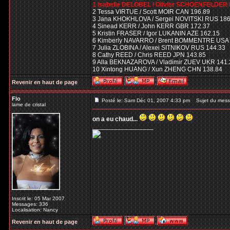
1 Isabelle DELOBEL / Olivier SCHOENFELDER
2 Tessa VIRTUE / Scott MOIR CAN 196.89
3 Jana KHOKHLOVA / Sergei NOVITSKI RUS 186
4 Sinead KERR / John KERR GBR 172.37
5 Kristin FRASER / Igor LUKANIN AZE 162.15
6 Kimberly NAVARRO / Brent BOMMENTRE USA 
7 Julia ZLOBINA / Alexei SITNIKOV RUS 144.33
8 Cathy REED / Chris REED JPN 143.85
9 Alla BEKNAZAROVA / Vladimir ZUEV UKR 141.
10 Xintong HUANG / Xun ZHENG CHN 138.84
Revenir en haut de page
Flo
Posté le: Sam Déc 01, 2007 4:33 pm
Sujet du mess
lame de cristal
on a eu chaud...
_________________
Inscrit le: 05 Mar 2007
Messages: 336
Localisation: Nancy
Revenir en haut de page