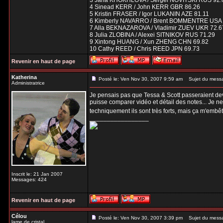
3 Jana KHOKHLOVA / Sergei NOVITSKI RUS 92.
4 Sinead KERR / John KERR GBR 86.26
5 Kristin FRASER / Igor LUKANIN AZE 81.11
6 Kimberly NAVARRO / Brent BOMMENTRE USA 
7 Alla BEKNAZAROVA / Vladimir ZUEV UKR 72.6
8 Julia ZLOBINA / Alexei SITNIKOV RUS 71.29
9 Xintong HUANG / Xun ZHENG CHN 69.82
10 Cathy REED / Chris REED JPN 69.73
Revenir en haut de page
Katherina
Posté le: Ven Nov 30, 2007 9:59 am
Sujet du mess
Administratrice
Je pensais pas que Tessa & Scott passeraient devan
puisse comparer vidéo et détail des notes... Je ne
techniquement ils sont très forts, mais ça m'em
_________________
Inscrit le: 21 Jan 2007
Messages: 424
Revenir en haut de page
Célou
Posté le: Ven Nov 30, 2007 3:39 pm
Sujet du mess
lame de cristal