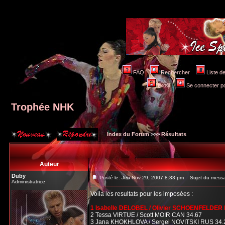
FAQ
Rechercher
Liste 
Profil
Se connecter po
Trophée NHK
Index du Forum
>>>
Résultats
Auteur
Duby
Posté le: Jeu Nov 29, 2007 8:33 pm
Sujet du messa
Administratrice
Voila les resultats pour les imposées :
1 Isabelle DELOBEL / Olivier SCHOENFELDER 
2 Tessa VIRTUE / Scott MOIR CAN 34.67
3 Jana KHOKHLOVA / Sergei NOVITSKI RUS 34.