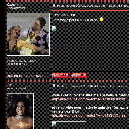
Katherina
Posté le: Dim Déc 02, 2007 9:00 am
Sujet du mess
Administratrice
Très chaud!lol!
Dommage pour les Kerr aussi
_________________
Inscrit le: 21 Jan 2007
Messages: 424
Revenir en haut de page
Flo
Posté le: Dim Déc 02, 2007 4:00 pm
Sujet du mess
lame de cristal
vous avez du voir le libre mais je vous le met
http://fr.youtube.com/watch?v=KcXF0yJFbIw
et j'en profite pour mettre le gala des Kerrs... 
remets pas!!! lol
http://fr.youtube.com/watch?v=c69MfCjOm2s
_________________