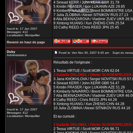
4 Sinead KERR / John KERR GBR 31.79
5 Kristin FRASER / Igor LUKANIN AZE 29.85
6 Kimberly NAVARRO / Brent BOMMENTRE USA 
7 Julia ZLOBINA / Alexei SITNIKOV RUS 27.13
8 Alla BEKNAZAROVA / Vladimir ZUEV UKR 26.5
9 Xintong HUANG / Xun ZHENG CHN 25.54
10 Cathy REED / Chris REED JPN 25.45
Inscrit le: 17 Jan 2007
Messages: 412
Localisation: Montpellier
Revenir en haut de page
Duby
Posté le: Ven Nov 30, 2007 9:45 am
Sujet du mess
Administratrice
Résultats de l'originale :
1 Tessa VIRTUE / Scott MOIR CAN 62.04
2 Isabelle DELOBEL / Olivier SCHOENFELDER 
3 Jana KHOKHLOVA / Sergei NOVITSKI RUS 57.
4 Sinead KERR / John KERR GBR 54.47
5 Kristin FRASER / Igor LUKANIN AZE 51.26
6 Kimberly NAVARRO / Brent BOMMENTRE USA 
7 Alla BEKNAZAROVA / Vladimir ZUEV UKR 46.0
8 Cathy REED / Chris REED JPN 44.28
9 Xintong HUANG / Xun ZHENG CHN 44.28
10 Julia ZLOBINA / Alexei SITNIKOV RUS 44.16
Inscrit le: 17 Jan 2007
Messages: 412
Localisation: Montpellier
Et au cumulé :
1 Isabelle DELOBEL / Olivier SCHOENFELDER
2 Tessa VIRTUE / Scott MOIR CAN 96.71