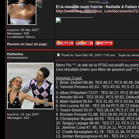
Et la nouvelle toute fraiche : Nathalie & Fabian s
http://www.ffsg.org/presse_com/documents/7
_________________
Inscrit le: 05 Mar 2007
Messages: 336
Localisation: Nancy
Revenir en haut de page
Katherina
Posté le: Sam Déc 08, 2007 7:53 am
Sujet du mess
Administratrice
Merci Flo ^^, le site de la FFSG est plutôt au poin
1ers résultats (merci aux filles de passion pat' ^^):
Hommes Court:
1. Brian Joubert 86.66, TES 46.17, PCS 40.49, D
2. Yannick Ponsero 82.83 - TES 45.50, PCS 37.3
3. Alban Préaubert 73.07 - TES 36.27, PCS 36.8
4. Amodio 66.44 - TES 35.82, PCS 30.62, Déduct
5. Mark Vaillant 58.64 - TES 31.80, PCS 26.84, D
6. Kim Lucine 58.06 - TES 29.34 PCS 28.72 Dédu
7. Yoann Deslot 55.47 - TES 28.18, PCS 27.29, D
8. Romain Ponsart 51.88, TES 26.93, PCS 24.95,
Inscrit le: 21 Jan 2007
Messages: 424
9. Christopher Boyadji 48.55 - TES 24.00, PCS 2
10. Tanguy Lepage 48.46 - TES 27.12, PCS 21.3
11. Jérémie Colot 47. 95, TES 24.12, PCS 25.83
12. Chafik Besseghier 41.78 - TES 21.36, PCS 20
13. Jordan Bergougnoux 41.63 - TES 24.17, PCS 