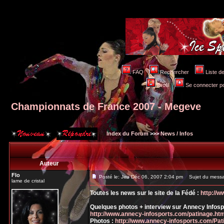
FAQ
Rechercher
Liste 
Profil
Se connecter po
Championnats de France 2007 - Megeve
Index du Forum
>>>
News / Infos
Auteur
Flo
Posté le: Jeu Déc 06, 2007 2:04 pm
Sujet du messa
lame de cristal
Toutes les news sur le site de la Fédé :
http://w
Quelques photos + interview sur Annecy Infosp
http://www.annecy-infosports.com/patinage.ht
Photos :
http://www.annecy-infosports.com/Pat