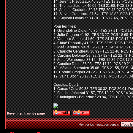
14. Jeremy Prevoteaux 40.30 - TES 18.33, PCS 2
15. Thomas Sosniak 40.02, TES 21.68, PCS 18.3
16. Antonin Couturier 39.73 TES 20.48 PCS 19.2
17. Steven Groussard 37.54 - TES 18.82, PCS 19
18. Gaylord Lavoisier 33.70 - TES 17.45, PCS 17
Pour les filles:
1. Gwendoline Didier 46.76 - TES 27.21, PCS 19.
2. Julie Cagnon 41.92 - TES 23.27, PCS 18.65, D
3. Vanessa Sanesti 41.69 - TES 24.43, PCS 17.26
4. Chloé Depouilly 41.25 - TES 22.59, PCS 19.66
5. Maé Bérénice Méité 39.71, TES 24.54, PCS 16
6. Charlotte Gendreau 38.99 - TES 21.48, PCS 17
7. Caroline Delome-Sensat 37.92 - TES 22.73, P
8. Anna Weinberger 37.12 - TES 19.82, PCS 17.3
9. Candice Didier 36.93 - TES 17.72, PCS 19.21,
10. Mélanie Soehnlen 35.68 - TES 21.55, PCS 14
11. Coralie Grognet 29.72 - TES 15.97, PCS 14.7
12. Vaina Bloch 28.17, TES 17.13, PCS 13.04, Dé
Couples, Court:
1. Canac / Coia 50.33, TES 30.32, PCS 20.01, Dé
2. Foucher / Massot 31.57, TES 18.23, PCS 14.34
3. Chataignier / Bouzzine : 29.84, TES 18.00, PC
_________________
Revenir en haut de page
Montrer les messages depuis: