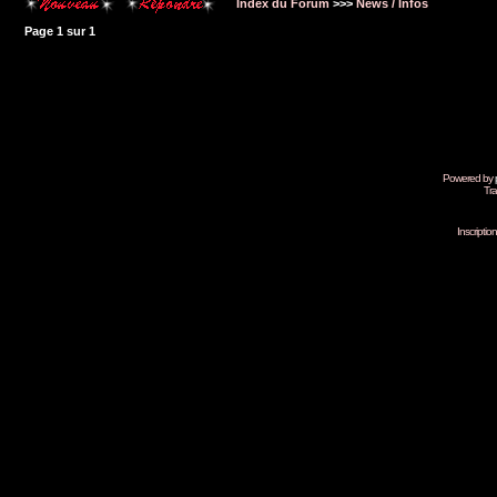
Index du Forum
>>>
News / Infos
Page
1
sur
1
Powered by
Tra
Inscripti