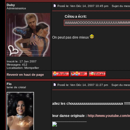
Duby
Posté le: Ven Déc 14, 2007 10:45 pm
Sujet du mes
Administratrice
Célou a écrit:
AAAAAAOOOOOOUUUUUUUUUUUMMMMM pou
On peut pas dire mieux
Inscrit le: 17 Jan 2007
Messages: 412
Localisation: Montpellier
Revenir en haut de page
Flo
Posté le: Ven Déc 14, 2007 11:27 pm
Sujet du mes
lame de cristal
allez les chouuuuuuuuuuuuuuuuuuuuuuuux !!!!!!!!
leur danse originale :
http://www.youtube.com
_________________