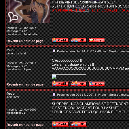
4 Tessa VIRTUE / Scott MOIR CAN 61.14
5 Jana KHOKHLOVA / Sergei NOVITSKI RUS 58.
6 Nathalie PECHALAT / Fabian BOURZAT FRA 5
Inscrit le: 17 Jan 2007
Messages: 412
Localisation: Montpellier
Revenir en haut de page
Célou
Posté le: Ven Déc 14, 2007 7:48 pm
Sujet du mess
lame de cristal
C'est cooooooool !!
Inscrit le: 25 Fév 2007
1ers en artistique en plus !!
Messages: 272
AAAAAAOOOOOOUUUUUUUUUUUMMMMM pour d
Localisation: Lyon
_________________
Revenir en haut de page
fredo
Posté le: Ven Déc 14, 2007 8:44 pm
Sujet du mess
1ère lame
SUPERBE : NOS CHAMPIONS SE DEFENDENT B
C EST ENCOURAGEANT POUR LA SUITE
Inscrit le: 12 Nov 2007
LES JUGES ADMETTENT QU ILS ONT LE MEIL
Messages: 21
Revenir en haut de page