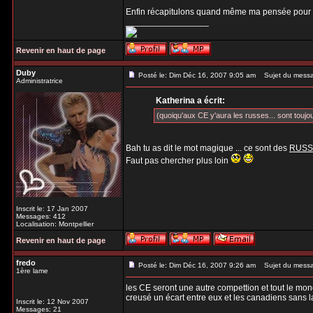
Enfin récapitulons quand même ma pensée pour 
_________________
Revenir en haut de page
Duby
Posté le: Dim Déc 16, 2007 9:05 am
Sujet du mess
Administratrice
Katherina a écrit:
(quoiqu'aux CE y'aura les russes... sont toujou
Bah tu as dit le mot magique ... ce sont des
RUSS
Faut pas chercher plus loin
Inscrit le: 17 Jan 2007
Messages: 412
Localisation: Montpellier
Revenir en haut de page
fredo
Posté le: Dim Déc 16, 2007 9:26 am
Sujet du mess
1ère lame
les CE seront une autre compettion et tout le mond
creusé un écart entre eux et les canadiens sans l
Inscrit le: 12 Nov 2007
Messages: 21