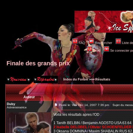
FAQ
Rechercher
Liste 
Profil
Se connecter po
Finale des grands prix
Index du Forum
>>>
Résultats
Auteur
Duby
Posté le: Ven Déc 14, 2007 7:36 pm
Sujet du messag
Administratrice
Voila les résultats apres l'OD :
1 Tanith BELBIN / Benjamin AGOSTO USA 63.64
2 Isabelle DELOBEL / Olivier SCHOENFELDER 
3 Oksana DOMNINA / Maxim SHABALIN RUS 62