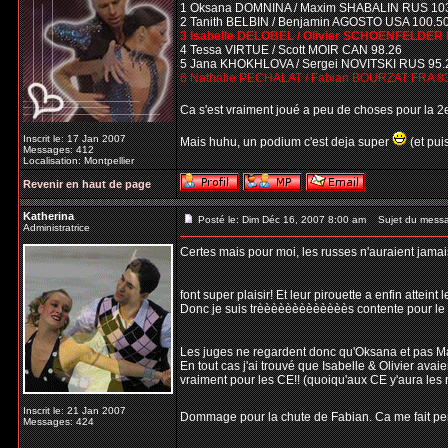
1 Oksana DOMNINA / Maxim SHABALIN RUS 10
2 Tanith BELBIN / Benjamin AGOSTO USA 100.5
3 Isabelle DELOBEL / Olivier SCHOENFELDER 
4 Tessa VIRTUE / Scott MOIR CAN 98.26
5 Jana KHOKHLOVA / Sergei NOVITSKI RUS 95.
6 Nathalie PECHALAT / Fabian BOURZAT FRA 8
Ca s'est vraiment joué a peu de choses pour la 
Inscrit le: 17 Jan 2007
Mais huhu, un podium c'est deja super
(et pui
Messages: 412
Localisation: Montpellier
Revenir en haut de page
Katherina
Posté le: Dim Déc 16, 2007 8:00 am
Sujet du mess
Administratrice
Certes mais pour moi, les russes n'auraient jamais
font super plaisir! Et leur pirouette a enfin atteint
Donc je suis trèèèèèèèèèèèèès contente pour le 1e
Les juges ne regardent donc qu'Oksana et pas Ma
En tout cas j'ai trouvé que Isabelle & Olivier avaie
vraiment pour les CE!! (quoiqu'aux CE y'aura les ru
Inscrit le: 21 Jan 2007
Dommage pour la chute de Fabian. Ca me fait pense
Messages: 424