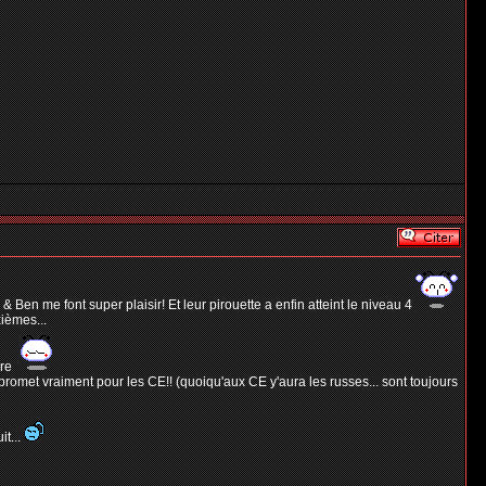
& Ben me font super plaisir! Et leur pirouette a enfin atteint le niveau 4
ièmes...
ore
ça promet vraiment pour les CE!! (quoiqu'aux CE y'aura les russes... sont toujours
it...