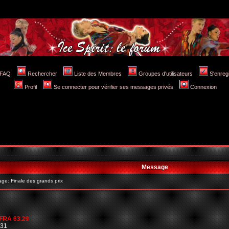
FAQ
Rechercher
Liste des Membres
Groupes d'utilisateurs
S'enreg
Profil
Se connecter pour vérifier ses messages privés
Connexion
Message
e: Finale des grands prix
FRA 63.29
.31