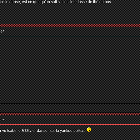
cette danse, est-ce quelqu'un sait si c est leur tasse de thé ou pas
age:
age:
 vu Isabelle & Olivier danser sur la yankee polka...