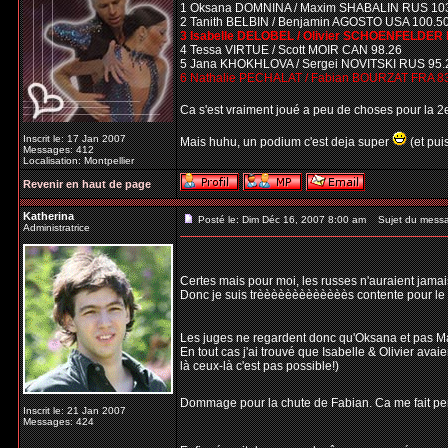
1 Oksana DOMNINA / Maxim SHABALIN RUS 10
2 Tanith BELBIN / Benjamin AGOSTO USA 100.5
3 Isabelle DELOBEL / Olivier SCHOENFELDER 
4 Tessa VIRTUE / Scott MOIR CAN 98.26
5 Jana KHOKHLOVA / Sergei NOVITSKI RUS 95.
6 Nathalie PECHALAT / Fabian BOURZAT FRA 8
Ca s'est vraiment joué a peu de choses pour la 
Inscrit le: 17 Jan 2007
Mais huhu, un podium c'est deja super
(et pui
Messages: 412
Localisation: Montpellier
Revenir en haut de page
Katherina
Posté le: Dim Déc 16, 2007 8:00 am
Sujet du mess
Administratrice
Certes mais pour moi, les russes n'auraient jamais 
Donc je suis trèèèèèèèèèèèèès contente pour le 1e
Les juges ne regardent donc qu'Oksana et pas Ma
En tout cas j'ai trouvé que Isabelle & Olivier avaie
là ceux-là c'est pas possible!)
Dommage pour la chute de Fabian. Ca me fait pense
Inscrit le: 21 Jan 2007
Messages: 424