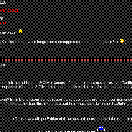
3.26
0
FRA 100.11
28
3.09
2eme place !
s Kat, t'as été mauvaise langue, on a echappé à cette maudite 4e place ! lol
)
age:
dû finir 1ers et Isabelle & Olivier 3èmes... Par contre les scores serrés avec Tantih 
r podium d'Isabelle & Olivier mais pour moi ils méritaient d'être premiers ou deux
xim? Enfin bref passons sur les russes parce que je vais m'énerver pour rien enc
nt très bien patiné leur libre (bon mis à part le ptit coup dans la jambe d'Isa!lol!), 
r que Tarassova a dit que Fabian était l'un des patineurs les plus faibles du circu