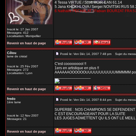
4 Tessa VIRTUE / Scott MOIR CAN 61.14
5 Jana KHOKHLOVA / Sergei NOVITSKI RUS 58.
6 Nathalie PECHALAT / Fabian BOURZAT FRA 5
Inscrit le: 17 Jan 2007
Messages: 412
Localisation: Montpellier
Revenir en haut de page
Célou
Posté le: Ven Déc 14, 2007 7:48 pm
Sujet du mess
lame de cristal
C'est cooooooool !!
Inscrit le: 25 Fév 2007
1ers en artistique en plus !!
Messages: 272
AAAAAAOOOOOOUUUUUUUUUUUMMMMM pour d
Localisation: Lyon
_________________
Revenir en haut de page
fredo
Posté le: Ven Déc 14, 2007 8:44 pm
Sujet du mess
1ère lame
SUPERBE : NOS CHAMPIONS SE DEFENDENT B
C EST ENCOURAGEANT POUR LA SUITE
Inscrit le: 12 Nov 2007
LES JUGES ADMETTENT QU ILS ONT LE MEIL
Messages: 21
Revenir en haut de page