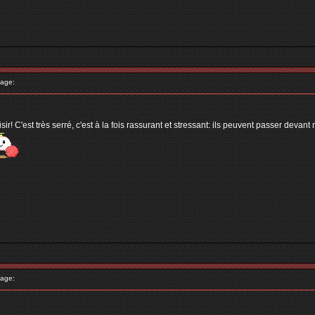
age:
C'est très serré, c'est à la fois rassurant et stressant: ils peuvent passer devant 
age: