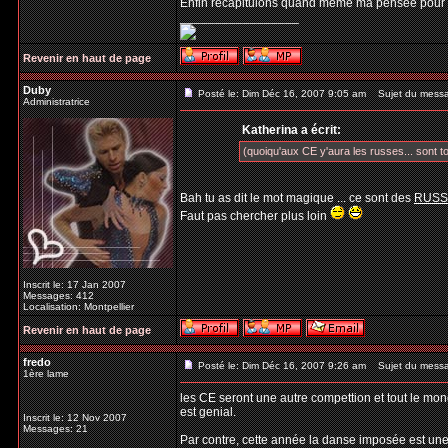
Enfin récapitulons quand même ma pensée pour 
_________________
Revenir en haut de page
Duby
Posté le: Dim Déc 16, 2007 9:05 am
Sujet du mess
Administratrice
Katherina a écrit:
(quoiqu'aux CE y'aura les russes... sont to
Bah tu as dit le mot magique ... ce sont des
RUSS
Faut pas chercher plus loin
Inscrit le: 17 Jan 2007
Messages: 412
Localisation: Montpellier
Revenir en haut de page
fredo
Posté le: Dim Déc 16, 2007 9:26 am
Sujet du mess
1ère lame
les CE seront une autre compettion et tout le mon
est genial.
Inscrit le: 12 Nov 2007
Messages: 21
Par contre, cette année la danse imposée est un