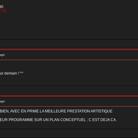
30
7.73
age:
emain ! ^^
age:
IEN, AVEC EN PRIME LA MEILLEURE PRESTATION ARTISTIQUE
LEUR PROGRAMME SUR UN PLAN CONCEPTUEL ; C EST DEJA CA.