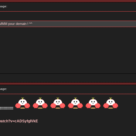
sage:
pour demain ! ^^
sage:
!!!!!!!!
/watch?v=cADSyfgIVkE