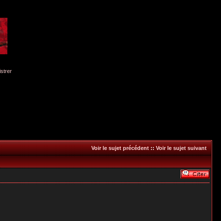
istrer
Voir le sujet précédent
::
Voir le sujet suivant