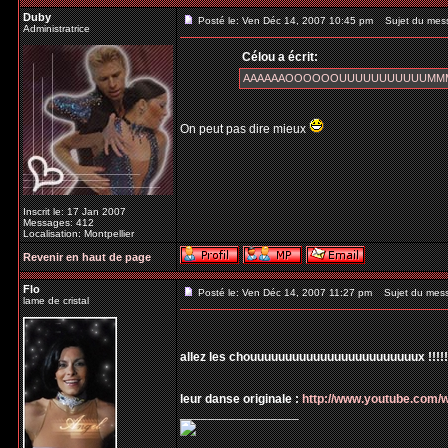
Duby
Posté le: Ven Déc 14, 2007 10:45 pm
Sujet du mes
Administratrice
Célou a écrit:
AAAAAAOOOOOOUUUUUUUUUUUMMMMM 
On peut pas dire mieux
Inscrit le: 17 Jan 2007
Messages: 412
Localisation: Montpellier
Revenir en haut de page
Flo
Posté le: Ven Déc 14, 2007 11:27 pm
Sujet du mes
lame de cristal
allez les chouuuuuuuuuuuuuuuuuuuuuuuux !!!!!!!!
leur danse originale :
http://www.youtube.com
_________________