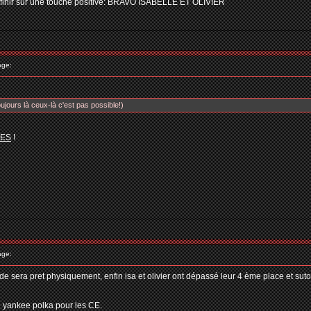
finir sur une touche positive: BRAVO ISABELLE ET OLIVIER
age:
ujours là ceux-là c'est pas possible!)
ES
!
age:
de sera pret physiquement, enfin isa et olivier ont dépassé leur 4 ème place et suto
e yankee polka pour les CE.