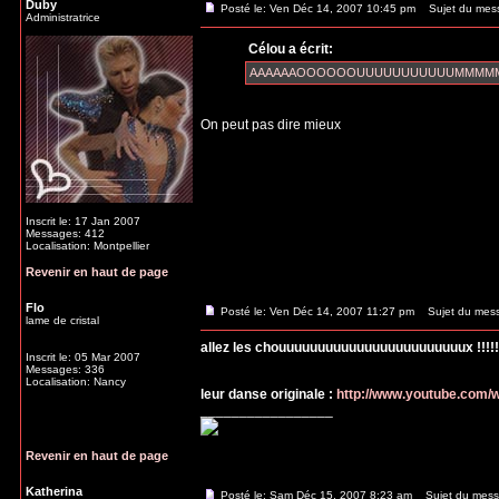
Duby
Posté le: Ven Déc 14, 2007 10:45 pm
Sujet du mes
Administratrice
Célou a écrit:
AAAAAAOOOOOOUUUUUUUUUUUMMMMM pou
On peut pas dire mieux
Inscrit le: 17 Jan 2007
Messages: 412
Localisation: Montpellier
Revenir en haut de page
Flo
Posté le: Ven Déc 14, 2007 11:27 pm
Sujet du mes
lame de cristal
allez les chouuuuuuuuuuuuuuuuuuuuuuuux !!!!!!!!
Inscrit le: 05 Mar 2007
Messages: 336
Localisation: Nancy
leur danse originale :
http://www.youtube.com
_________________
Revenir en haut de page
Katherina
Posté le: Sam Déc 15, 2007 8:23 am
Sujet du mess