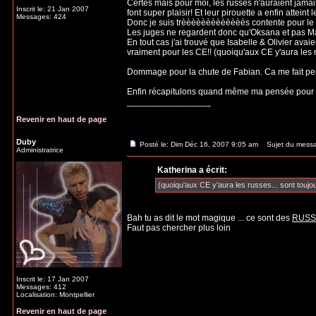
Certes mais pour moi, les russes n'auraient jamais
Inscrit le: 21 Jan 2007
font super plaisir! Et leur pirouette a enfin atteint
Messages: 424
Donc je suis trèèèèèèèèèèèèès contente pour le 1e
Les juges ne regardent donc qu'Oksana et pas Ma
En tout cas j'ai trouvé que Isabelle & Olivier avaie
vraiment pour les CE!! (quoiqu'aux CE y'aura les ru
Dommage pour la chute de Fabian. Ca me fait pense
Enfin récapitulons quand même ma pensée pour 
_________________
Revenir en haut de page
Duby
Posté le: Dim Déc 16, 2007 9:05 am
Sujet du mess
Administratrice
Katherina a écrit:
(quoiqu'aux CE y'aura les russes... sont toujou
Bah tu as dit le mot magique ... ce sont des
RUSS
Faut pas chercher plus loin
Inscrit le: 17 Jan 2007
Messages: 412
Localisation: Montpellier