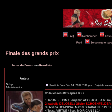
FAQ
Rechercher
Liste
Profil
Se connecter pou
Finale des grands prix
Index du Forum
>>>
Résultats
Auteur
Duby
Posté le: Ven Déc 14, 2007 7:36 pm
Sujet du messag
Administratrice
Voila les résultats apres l'OD :
1 Tanith BELBIN / Benjamin AGOSTO USA 63.64
2 Isabelle DELOBEL / Olivier SCHOENFELDER 
3 Oksana DOMNINA / Maxim SHABALIN RUS 62
4 Tessa VIRTUE / Scott MOIR CAN 61.14