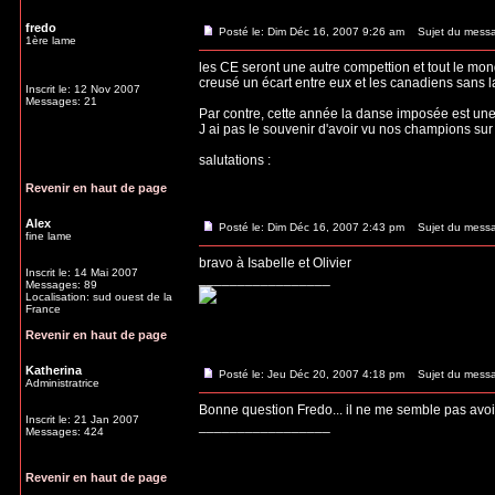
Revenir en haut de page
fredo
Posté le: Dim Déc 16, 2007 9:26 am
Sujet du mess
1ère lame
les CE seront une autre compettion et tout le mond
creusé un écart entre eux et les canadiens sans l
Inscrit le: 12 Nov 2007
Messages: 21
Par contre, cette année la danse imposée est un
J ai pas le souvenir d'avoir vu nos champions sur 
salutations :
Revenir en haut de page
Alex
Posté le: Dim Déc 16, 2007 2:43 pm
Sujet du mess
fine lame
bravo à Isabelle et Olivier
Inscrit le: 14 Mai 2007
_________________
Messages: 89
Localisation: sud ouest de la
France
Revenir en haut de page
Katherina
Posté le: Jeu Déc 20, 2007 4:18 pm
Sujet du mess
Administratrice
Bonne question Fredo... il ne me semble pas avoir
Inscrit le: 21 Jan 2007
_________________
Messages: 424