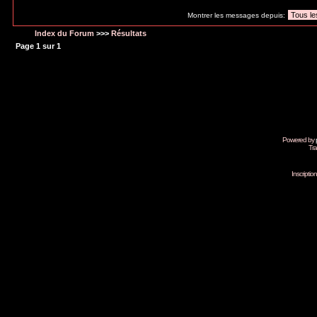
Revenir en haut de page
Montrer les messages depuis:
Index du Forum
>>>
Résultats
Page
1
sur
1
Powered by
Tra
Inscripti