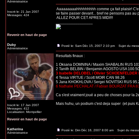
Administratrice
Aaaaaaaaahhhhhhhhh comme ça fait plaisir! C'est t
Inscrit le: 21 Jan 2007
se faire passer devant... bref ne pensons pas au p
Messages: 424
ALLEZ POUR CET APRES MIDI!!!
_________________
Revenir en haut de page
Duby
Posté le: Sam Déc 15, 2007 2:10 pm
Sujet du mess
Administratrice
Resultats finaux :
1 Oksana DOMNINA / Maxim SHABALIN RUS 10
2 Tanith BELBIN / Benjamin AGOSTO USA 100.5
3 Isabelle DELOBEL / Olivier SCHOENFELDER 
4 Tessa VIRTUE / Scott MOIR CAN 98.26
5 Jana KHOKHLOVA / Sergei NOVITSKI RUS 95.
6 Nathalie PECHALAT / Fabian BOURZAT FRA 8
Ca s'est vraiment joué a peu de choses pour la 
Mais huhu, un podium c'est deja super
(et puis K
Inscrit le: 17 Jan 2007
Messages: 412
Localisation: Montpellier
Revenir en haut de page
Katherina
Posté le: Dim Déc 16, 2007 8:00 am
Sujet du mess
Administratrice