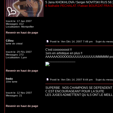
5 Jana KHOKHLOVA / Sergei NOVITSKI RUS 58.
6 Nathalie PECHALAT / Fabian BOURZAT FRA 5
Inscrit le: 17 Jan 2007
Messages: 412
Localisation: Montpellier
Revenir en haut de page
Célou
Posté le: Ven Déc 14, 2007 7:48 pm
Sujet du mess
lame de cristal
C'est cooooooool !!
Inscrit le: 25 Fév 2007
1ers en artistique en plus !!
Messages: 272
AAAAAAOOOOOOUUUUUUUUUUUMMMMM pour d
Localisation: Lyon
_________________
Revenir en haut de page
fredo
Posté le: Ven Déc 14, 2007 8:44 pm
Sujet du mess
1ère lame
SUPERBE : NOS CHAMPIONS SE DEFENDENT B
C EST ENCOURAGEANT POUR LA SUITE
Inscrit le: 12 Nov 2007
LES JUGES ADMETTENT QU ILS ONT LE MEIL
Messages: 21
Revenir en haut de page