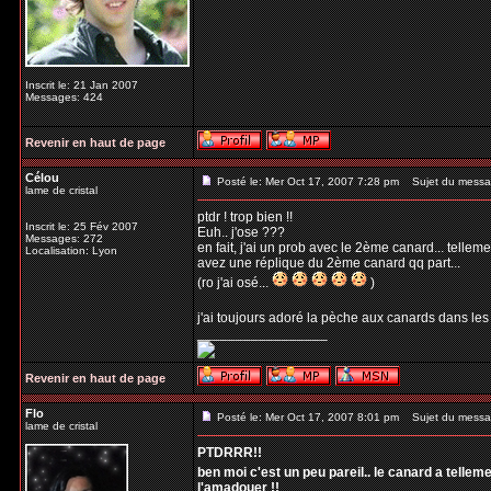
Inscrit le: 21 Jan 2007
Messages: 424
Revenir en haut de page
Célou
Posté le: Mer Oct 17, 2007 7:28 pm
Sujet du messa
lame de cristal
ptdr ! trop bien !!
Inscrit le: 25 Fév 2007
Euh.. j'ose ???
Messages: 272
en fait, j'ai un prob avec le 2ème canard... tellem
Localisation: Lyon
avez une réplique du 2ème canard qq part...
(ro j'ai osé...
)
j'ai toujours adoré la pèche aux canards dans les f
_________________
Revenir en haut de page
Flo
Posté le: Mer Oct 17, 2007 8:01 pm
Sujet du messa
lame de cristal
PTDRRR!!
ben moi c'est un peu pareil.. le canard a tellem
l'amadouer !!