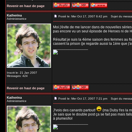
Revenir en haut de page
Katherina
Posté le: Mer Oct 17, 2007 6:42 pm
Sujet du messa
Administratrice
Moi j'évite de me lancer dans de nouvelles séries
pas encore vu un seul épisode de Heroes ni de Ho
Résultat je suis la 4ème saison des femmes au fo
cassent la prison (je regarde aussi la 1ère que j'a
_________________
Inscrit le: 21 Jan 2007
Messages: 424
Revenir en haut de page
Katherina
Posté le: Mer Oct 17, 2007 7:21 pm
Sujet du messa
Administratrice
J'vois des canards partout!
(ma Duby t'es la me
Je sais que le double post ça se fait pas mais fal
à plumes!lol
_________________