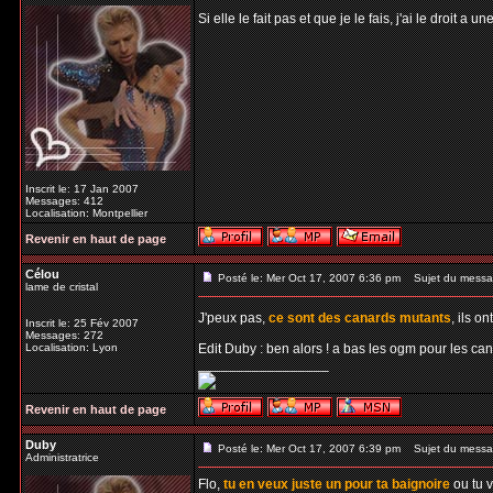
Si elle le fait pas et que je le fais, j'ai le droit a 
Inscrit le: 17 Jan 2007
Messages: 412
Localisation: Montpellier
Revenir en haut de page
Célou
Posté le: Mer Oct 17, 2007 6:36 pm
Sujet du messa
lame de cristal
J'peux pas,
ce sont des canards mutants
, ils o
Inscrit le: 25 Fév 2007
Messages: 272
Localisation: Lyon
Edit Duby : ben alors ! a bas les ogm pour les can
_________________
Revenir en haut de page
Duby
Posté le: Mer Oct 17, 2007 6:39 pm
Sujet du messa
Administratrice
Flo,
tu en veux juste un pour ta baignoire
ou tu 