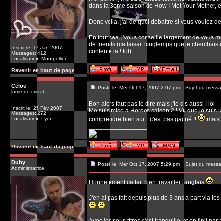
dans la 3eme saison de How I Met Your Mother, et j'
Donc voila, j'ai de quoi débattre si vous voulez d
En tout cas, j'vous conseille largement de vous m
de friends (ca faisait longtemps que je cherchais u
Inscrit le: 17 Jan 2007
contente la ! lol)
Messages: 412
Localisation: Montpellier
Revenir en haut de page
Célou
Posté le: Mer Oct 17, 2007 2:07 pm
Sujet du messa
lame de cristal
Bon alors faut pas le dire mais j'le dis aussi ! lol
Inscrit le: 25 Fév 2007
Me suis mise à Heroes saison 2 ! Vu que je suis u
Messages: 272
Localisation: Lyon
comprendre bien sur... c'est pas gagné !!
mais 
_________________
Revenir en haut de page
Duby
Posté le: Mer Oct 17, 2007 5:29 pm
Sujet du messa
Administratrice
Honnetement ca fait bien travailler l'anglais
J'en ai pas fait depuis plus de 3 ans a part via le
Avec les sous titres c'est tranquille, et on finit par