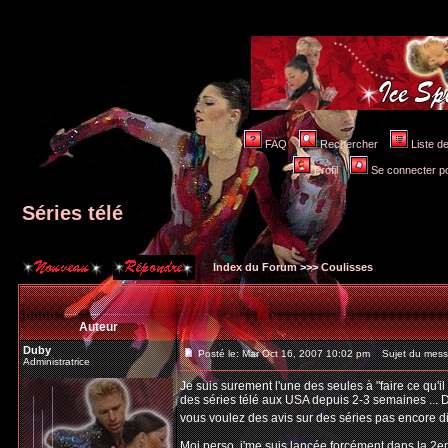
FAQ
Rechercher
Liste 
Profil
Se connecter po
Séries télé
Index du Forum
>>>
Coulisses
Auteur
Duby
Posté le: Mar Oct 16, 2007 10:02 pm
Sujet du messa
Administratrice
Je suis surement l'une des seules à "faire ce qu'il
des séries télé aux USA depuis 2-3 semaines ... D
vous voulez des avis sur des séries pas encore d
Moi perso, j'me suis lancée forcément dans la 2