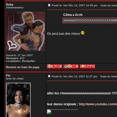
Duby
Posté le: Ven Déc 14, 2007 10:45 pm
Sujet du mes
Administratrice
Célou a écrit:
AAAAAAOOOOOOUUUUUUUUUUUMMMMM 
On peut pas dire mieux
Inscrit le: 17 Jan 2007
Messages: 412
Localisation: Montpellier
Revenir en haut de page
Flo
Posté le: Ven Déc 14, 2007 11:27 pm
Sujet du mes
lame de cristal
allez les chouuuuuuuuuuuuuuuuuuuuuuuux !!!!!!!!
leur danse originale :
http://www.youtube.com
_________________