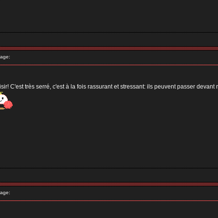
age:
C'est très serré, c'est à la fois rassurant et stressant: ils peuvent passer devant 
age: