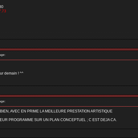
30
7.73
age:
emain ! ^^
age:
IEN, AVEC EN PRIME LA MEILLEURE PRESTATION ARTISTIQUE
LEUR PROGRAMME SUR UN PLAN CONCEPTUEL ; C EST DEJA CA.