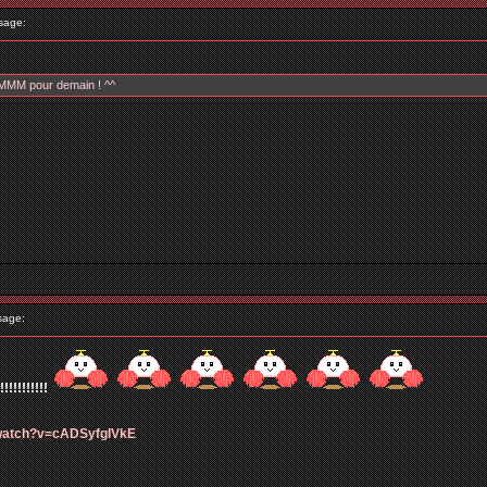
sage:
pour demain ! ^^
sage:
!!!!!!!!
/watch?v=cADSyfgIVkE