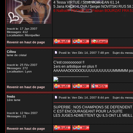
4 Tessa VIRTUE / Scott MOIR CAN 61.14
5 Jana KHOKHLOVA / Sergei NOVITSKI RUS 58.
6 Nathalie PECHALAT / Fabian BOURZAT FRA 5
Inscrit le: 17 Jan 2007
Messages: 412
Localisation: Montpellier
Revenir en haut de page
Célou
Posté le: Ven Déc 14, 2007 7:48 pm
Sujet du mess
lame de cristal
C'est cooooooool !!
Inscrit le: 25 Fév 2007
1ers en artistique en plus !!
Messages: 272
AAAAAAOOOOOOUUUUUUUUUUUMMMMM pour d
Localisation: Lyon
_________________
Revenir en haut de page
fredo
Posté le: Ven Déc 14, 2007 8:44 pm
Sujet du mess
1ère lame
SUPERBE : NOS CHAMPIONS SE DEFENDENT B
C EST ENCOURAGEANT POUR LA SUITE
Inscrit le: 12 Nov 2007
LES JUGES ADMETTENT QU ILS ONT LE MEIL
Messages: 21
Revenir en haut de page