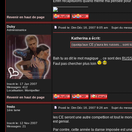
Enfin récapitulons quand même ma pensée pour 
_________________
Revenir en haut de page
Duby
Posté le: Dim Déc 16, 2007 9:05 am
Sujet du mess
Administratrice
Katherina a écrit:
(quoiqu'aux CE y'aura les russes... sont to
Bah tu as dit le mot magique ... ce sont des
RUSS
Faut pas chercher plus loin
Inscrit le: 17 Jan 2007
Messages: 412
Localisation: Montpellier
Revenir en haut de page
fredo
Posté le: Dim Déc 16, 2007 9:26 am
Sujet du mess
1ère lame
les CE seront une autre compettion et tout le mon
est genial.
Inscrit le: 12 Nov 2007
Messages: 21
Par contre, cette année la danse imposée est un