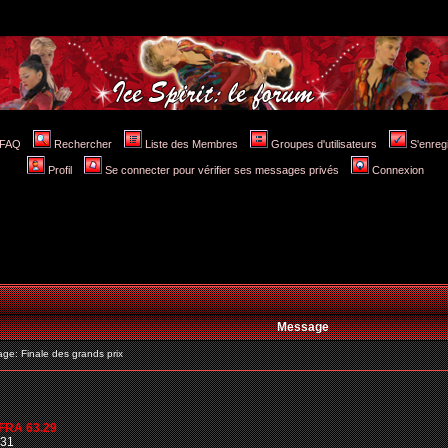
FAQ
Rechercher
Liste des Membres
Groupes d'utilisateurs
S'enreg
Profil
Se connecter pour vérifier ses messages privés
Connexion
Message
e: Finale des grands prix
FRA 63.29
.31