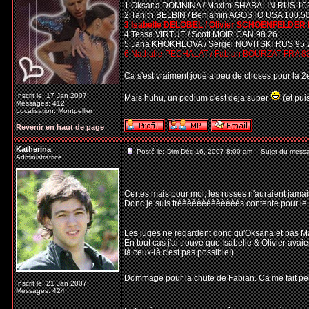
1 Oksana DOMNINA / Maxim SHABALIN RUS 10
2 Tanith BELBIN / Benjamin AGOSTO USA 100.5
3 Isabelle DELOBEL / Olivier SCHOENFELDER 
4 Tessa VIRTUE / Scott MOIR CAN 98.26
5 Jana KHOKHLOVA / Sergei NOVITSKI RUS 95.
6 Nathalie PECHALAT / Fabian BOURZAT FRA 8
Ca s'est vraiment joué a peu de choses pour la 
Inscrit le: 17 Jan 2007
Mais huhu, un podium c'est deja super
(et pui
Messages: 412
Localisation: Montpellier
Revenir en haut de page
Katherina
Posté le: Dim Déc 16, 2007 8:00 am
Sujet du mess
Administratrice
Certes mais pour moi, les russes n'auraient jamais 
Donc je suis trèèèèèèèèèèèèès contente pour le 1e
Les juges ne regardent donc qu'Oksana et pas Ma
En tout cas j'ai trouvé que Isabelle & Olivier avaie
là ceux-là c'est pas possible!)
Dommage pour la chute de Fabian. Ca me fait pense
Inscrit le: 21 Jan 2007
Messages: 424