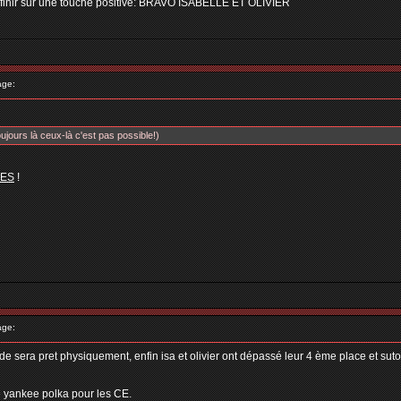
finir sur une touche positive: BRAVO ISABELLE ET OLIVIER
age:
ujours là ceux-là c'est pas possible!)
ES
!
age:
de sera pret physiquement, enfin isa et olivier ont dépassé leur 4 ème place et suto
e yankee polka pour les CE.