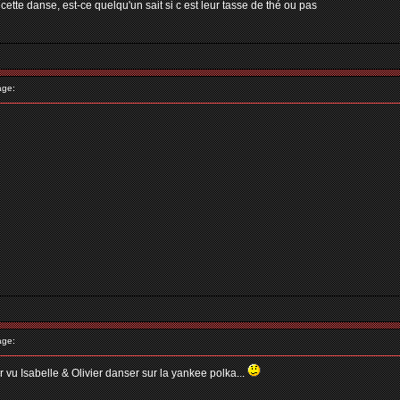
cette danse, est-ce quelqu'un sait si c est leur tasse de thé ou pas
age:
age:
 vu Isabelle & Olivier danser sur la yankee polka...