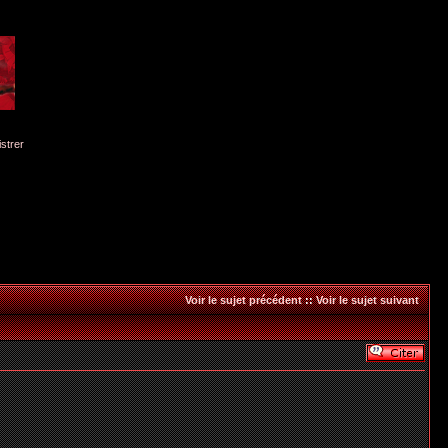
istrer
Voir le sujet précédent
::
Voir le sujet suivant