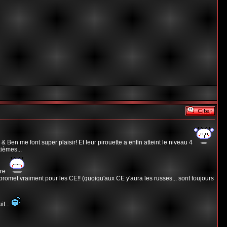
& Ben me font super plaisir! Et leur pirouette a enfin atteint le niveau 4
ièmes...
ore
ça promet vraiment pour les CE!! (quoiqu'aux CE y'aura les russes... sont toujours
it...