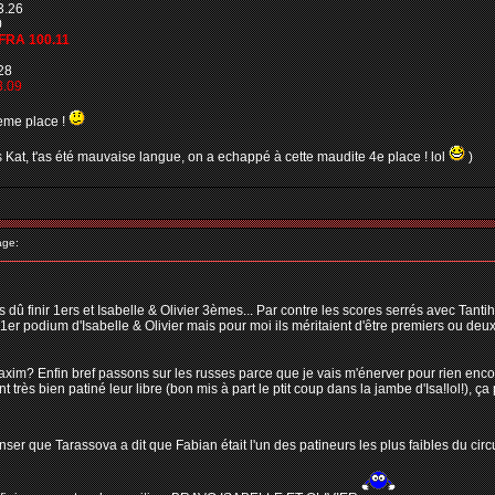
3.26
0
FRA 100.11
28
3.09
2eme place !
s Kat, t'as été mauvaise langue, on a echappé à cette maudite 4e place ! lol
)
age:
dû finir 1ers et Isabelle & Olivier 3èmes... Par contre les scores serrés avec Tantih 
r podium d'Isabelle & Olivier mais pour moi ils méritaient d'être premiers ou deux
xim? Enfin bref passons sur les russes parce que je vais m'énerver pour rien enc
nt très bien patiné leur libre (bon mis à part le ptit coup dans la jambe d'Isa!lol!), 
r que Tarassova a dit que Fabian était l'un des patineurs les plus faibles du circu