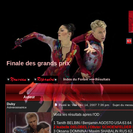
Finale des grands prix
Index du Forum
>>>
Résultats
Auteur
Duby
Posté le: Ven Déc 14, 2007 7:36 pm
Sujet du messag
Administratrice
Voila les résultats apres l'OD :
1 Tanith BELBIN / Benjamin AGOSTO USA 63.64
2 Isabelle DELOBEL / Olivier SCHOENFELDER 
3 Oksana DOMNINA / Maxim SHABALIN RUS 62