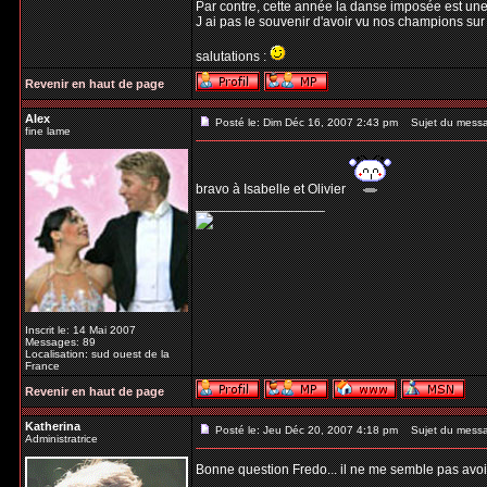
Par contre, cette année la danse imposée est un
J ai pas le souvenir d'avoir vu nos champions sur 
salutations :
Revenir en haut de page
Alex
Posté le: Dim Déc 16, 2007 2:43 pm
Sujet du mess
fine lame
bravo à Isabelle et Olivier
_________________
Inscrit le: 14 Mai 2007
Messages: 89
Localisation: sud ouest de la
France
Revenir en haut de page
Katherina
Posté le: Jeu Déc 20, 2007 4:18 pm
Sujet du mess
Administratrice
Bonne question Fredo... il ne me semble pas avoir
_________________