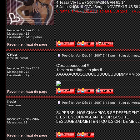
4 Tessa VIRTUE / Scott MOIR CAN 61.14
5 Jana KHOKHLOVA / Sergei NOVITSKI RUS 58.
6 Nathalie PECHALAT / Fabian BOURZAT FRA 5
Inscrit le: 17 Jan 2007
Messages: 412
Localisation: Montpellier
Revenir en haut de page
Célou
Posté le: Ven Déc 14, 2007 7:48 pm
Sujet du mess
lame de cristal
C'est cooooooool !!
Inscrit le: 25 Fév 2007
1ers en artistique en plus !!
Messages: 272
AAAAAAOOOOOOUUUUUUUUUUUMMMMM pour d
Localisation: Lyon
_________________
Revenir en haut de page
fredo
Posté le: Ven Déc 14, 2007 8:44 pm
Sujet du mess
1ère lame
SUPERBE : NOS CHAMPIONS SE DEFENDENT B
C EST ENCOURAGEANT POUR LA SUITE
Inscrit le: 12 Nov 2007
LES JUGES ADMETTENT QU ILS ONT LE MEIL
Messages: 21
Revenir en haut de page