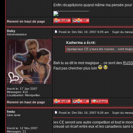
Enfin récapitulons quand même ma pensée pour 
_________________
Revenir en haut de page
Duby
Posté le: Dim Déc 16, 2007 9:05 am
Sujet du mess
Administratrice
Katherina a écrit:
(quoiqu'aux CE y'aura les russes... sont toujou
Bah tu as dit le mot magique ... ce sont des
RUSS
Faut pas chercher plus loin
Inscrit le: 17 Jan 2007
Messages: 412
Localisation: Montpellier
Revenir en haut de page
fredo
Posté le: Dim Déc 16, 2007 9:26 am
Sujet du mess
1ère lame
les CE seront une autre compettion et tout le mond
creusé un écart entre eux et les canadiens sans l
Inscrit le: 12 Nov 2007
Messages: 21