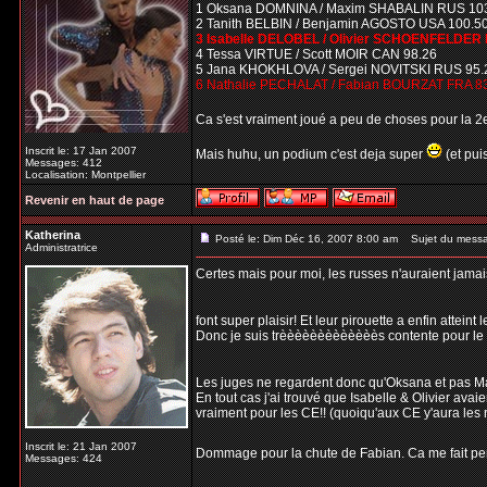
1 Oksana DOMNINA / Maxim SHABALIN RUS 10
2 Tanith BELBIN / Benjamin AGOSTO USA 100.5
3 Isabelle DELOBEL / Olivier SCHOENFELDER 
4 Tessa VIRTUE / Scott MOIR CAN 98.26
5 Jana KHOKHLOVA / Sergei NOVITSKI RUS 95.
6 Nathalie PECHALAT / Fabian BOURZAT FRA 8
Ca s'est vraiment joué a peu de choses pour la 
Inscrit le: 17 Jan 2007
Mais huhu, un podium c'est deja super
(et pui
Messages: 412
Localisation: Montpellier
Revenir en haut de page
Katherina
Posté le: Dim Déc 16, 2007 8:00 am
Sujet du mess
Administratrice
Certes mais pour moi, les russes n'auraient jamais
font super plaisir! Et leur pirouette a enfin atteint
Donc je suis trèèèèèèèèèèèèès contente pour le 1e
Les juges ne regardent donc qu'Oksana et pas Ma
En tout cas j'ai trouvé que Isabelle & Olivier avaie
vraiment pour les CE!! (quoiqu'aux CE y'aura les ru
Inscrit le: 21 Jan 2007
Dommage pour la chute de Fabian. Ca me fait pense
Messages: 424