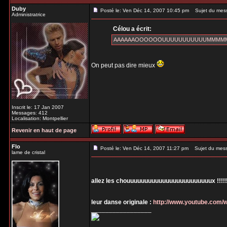
Duby
Posté le: Ven Déc 14, 2007 10:45 pm
Sujet du mes
Administratrice
Célou a écrit:
AAAAAAOOOOOOUUUUUUUUUUUMMMMM pou
On peut pas dire mieux
Inscrit le: 17 Jan 2007
Messages: 412
Localisation: Montpellier
Revenir en haut de page
Flo
Posté le: Ven Déc 14, 2007 11:27 pm
Sujet du mes
lame de cristal
allez les chouuuuuuuuuuuuuuuuuuuuuuuux !!!!!!!!
leur danse originale :
http://www.youtube.com
_________________