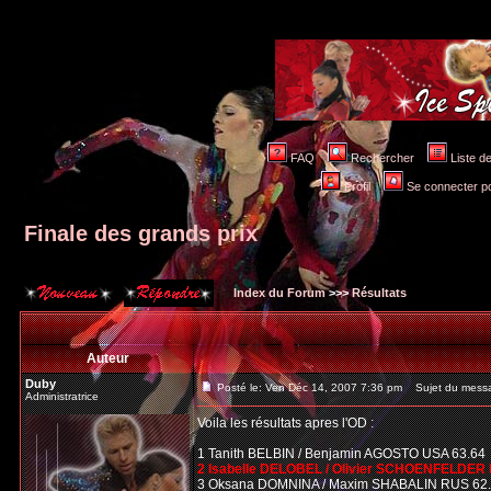
FAQ
Rechercher
Liste 
Profil
Se connecter po
Finale des grands prix
Index du Forum
>>>
Résultats
Auteur
Duby
Posté le: Ven Déc 14, 2007 7:36 pm
Sujet du messag
Administratrice
Voila les résultats apres l'OD :
1 Tanith BELBIN / Benjamin AGOSTO USA 63.64
2 Isabelle DELOBEL / Olivier SCHOENFELDER 
3 Oksana DOMNINA / Maxim SHABALIN RUS 62