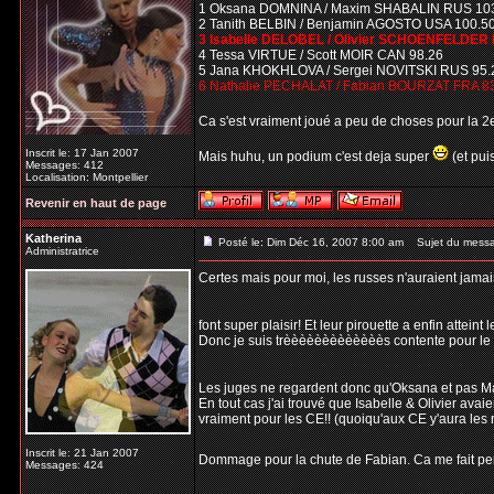
1 Oksana DOMNINA / Maxim SHABALIN RUS 10
2 Tanith BELBIN / Benjamin AGOSTO USA 100.5
3 Isabelle DELOBEL / Olivier SCHOENFELDER 
4 Tessa VIRTUE / Scott MOIR CAN 98.26
5 Jana KHOKHLOVA / Sergei NOVITSKI RUS 95.
6 Nathalie PECHALAT / Fabian BOURZAT FRA 8
Ca s'est vraiment joué a peu de choses pour la 
Inscrit le: 17 Jan 2007
Mais huhu, un podium c'est deja super
(et pui
Messages: 412
Localisation: Montpellier
Revenir en haut de page
Katherina
Posté le: Dim Déc 16, 2007 8:00 am
Sujet du mess
Administratrice
Certes mais pour moi, les russes n'auraient jamais
font super plaisir! Et leur pirouette a enfin atteint
Donc je suis trèèèèèèèèèèèèès contente pour le 1e
Les juges ne regardent donc qu'Oksana et pas Ma
En tout cas j'ai trouvé que Isabelle & Olivier avaie
vraiment pour les CE!! (quoiqu'aux CE y'aura les ru
Inscrit le: 21 Jan 2007
Dommage pour la chute de Fabian. Ca me fait pense
Messages: 424