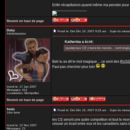
Enfin récapitulons quand même ma pensée pour 
_________________
Revenir en haut de page
Duby
Posté le: Dim Déc 16, 2007 9:05 am
Sujet du mess
Administratrice
Katherina a écrit:
(quoiqu'aux CE y'aura les russes... sont toujou
Bah tu as dit le mot magique ... ce sont des
RUSS
Faut pas chercher plus loin
Inscrit le: 17 Jan 2007
Messages: 412
Localisation: Montpellier
Revenir en haut de page
fredo
Posté le: Dim Déc 16, 2007 9:26 am
Sujet du mess
1ère lame
les CE seront une autre compettion et tout le mond
creusé un écart entre eux et les canadiens sans l
Inscrit le: 12 Nov 2007
Messages: 21