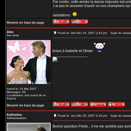
Par contre, cette année la danse imposée est un
J ai pas le souvenir d'avoir vu nos champions sur 
salutations :
Revenir en haut de page
Alex
Posté le: Dim Déc 16, 2007 2:43 pm
Sujet du mess
fine lame
bravo à Isabelle et Olivier
_________________
Inscrit le: 14 Mai 2007
Messages: 89
Localisation: sud ouest de la
France
Revenir en haut de page
Katherina
Posté le: Jeu Déc 20, 2007 4:18 pm
Sujet du mess
Administratrice
Bonne question Fredo... il ne me semble pas avoir
_________________