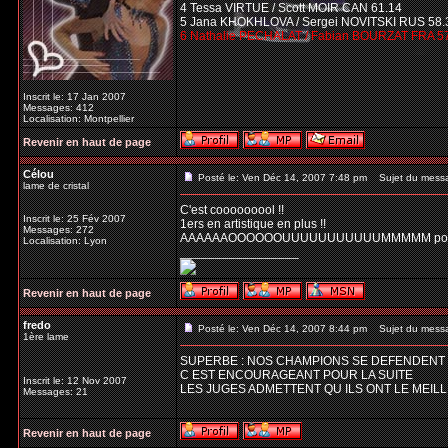
4 Tessa VIRTUE / Scott MOIR CAN 61.14
5 Jana KHOKHLOVA / Sergei NOVITSKI RUS 58.
6 Nathalie PECHALAT / Fabian BOURZAT FRA 5
Inscrit le: 17 Jan 2007
Messages: 412
Localisation: Montpellier
Revenir en haut de page
Célou
Posté le: Ven Déc 14, 2007 7:48 pm
Sujet du mess
lame de cristal
C'est cooooooool !!
Inscrit le: 25 Fév 2007
1ers en artistique en plus !!
Messages: 272
AAAAAAOOOOOOUUUUUUUUUUUMMMMM pour d
Localisation: Lyon
_________________
Revenir en haut de page
fredo
Posté le: Ven Déc 14, 2007 8:44 pm
Sujet du mess
1ère lame
SUPERBE : NOS CHAMPIONS SE DEFENDENT B
C EST ENCOURAGEANT POUR LA SUITE
Inscrit le: 12 Nov 2007
LES JUGES ADMETTENT QU ILS ONT LE MEIL
Messages: 21
Revenir en haut de page