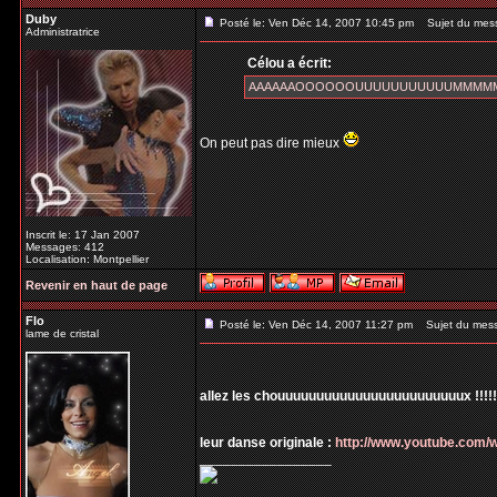
Duby
Posté le: Ven Déc 14, 2007 10:45 pm
Sujet du mes
Administratrice
Célou a écrit:
AAAAAAOOOOOOUUUUUUUUUUUMMMMM pou
On peut pas dire mieux
Inscrit le: 17 Jan 2007
Messages: 412
Localisation: Montpellier
Revenir en haut de page
Flo
Posté le: Ven Déc 14, 2007 11:27 pm
Sujet du mes
lame de cristal
allez les chouuuuuuuuuuuuuuuuuuuuuuuux !!!!!!!!
leur danse originale :
http://www.youtube.com
_________________