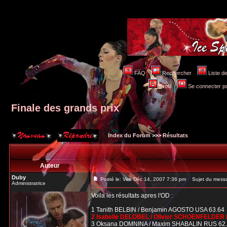
FAQ
Rechercher
Liste 
Profil
Se connecter po
Finale des grands prix
Index du Forum
>>>
Résultats
Auteur
Duby
Posté le: Ven Déc 14, 2007 7:36 pm
Sujet du messag
Administratrice
Voila les résultats apres l'OD :
1 Tanith BELBIN / Benjamin AGOSTO USA 63.64
2 Isabelle DELOBEL / Olivier SCHOENFELDER 
3 Oksana DOMNINA / Maxim SHABALIN RUS 62