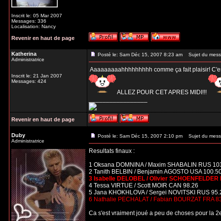
Inscrit le: 05 Mar 2007
Messages: 336
Localisation: Nancy
Revenir en haut de page
Katherina
Posté le: Sam Déc 15, 2007 8:23 am
Sujet du mess
Administratrice
Aaaaaaaaahhhhhhhhh comme ça fait plaisir! C'est t
Inscrit le: 21 Jan 2007
Messages: 424
ALLEZ POUR CET APRES MIDI!!!
_________________
Revenir en haut de page
Duby
Posté le: Sam Déc 15, 2007 2:10 pm
Sujet du mess
Administratrice
Resultats finaux :
1 Oksana DOMNINA / Maxim SHABALIN RUS 10
2 Tanith BELBIN / Benjamin AGOSTO USA 100.5
3 Isabelle DELOBEL / Olivier SCHOENFELDER 
4 Tessa VIRTUE / Scott MOIR CAN 98.26
5 Jana KHOKHLOVA / Sergei NOVITSKI RUS 95.
6 Nathalie PECHALAT / Fabian BOURZAT FRA 8
Ca s'est vraiment joué a peu de choses pour la 