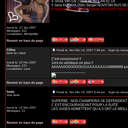
4 Tessa VIRTUE / Scott MOIR CAN 61.14
5 Jana KHOKHLOVA / Sergei NOVITSKI RUS 58.
6 Nathalie PECHALAT / Fabian BOURZAT FRA 5
Inscrit le: 17 Jan 2007
Messages: 412
Localisation: Montpellier
Revenir en haut de page
Célou
Posté le: Ven Déc 14, 2007 7:48 pm
Sujet du mess
lame de cristal
C'est cooooooool !!
Inscrit le: 25 Fév 2007
1ers en artistique en plus !!
Messages: 272
AAAAAAOOOOOOUUUUUUUUUUUMMMMM pour d
Localisation: Lyon
_________________
Revenir en haut de page
fredo
Posté le: Ven Déc 14, 2007 8:44 pm
Sujet du mess
1ère lame
SUPERBE : NOS CHAMPIONS SE DEFENDENT B
C EST ENCOURAGEANT POUR LA SUITE
Inscrit le: 12 Nov 2007
LES JUGES ADMETTENT QU ILS ONT LE MEIL
Messages: 21
Revenir en haut de page