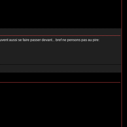
uvent aussi se faire passer devant... bref ne pensons pas au pire: