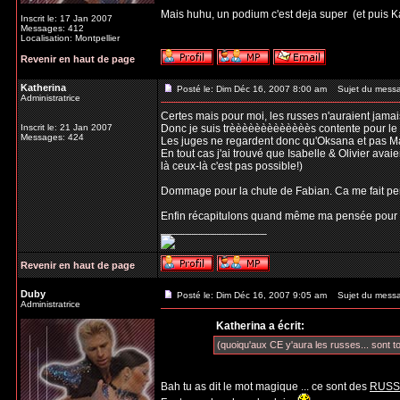
Mais huhu, un podium c'est deja super
(et puis K
Inscrit le: 17 Jan 2007
Messages: 412
Localisation: Montpellier
Revenir en haut de page
Katherina
Posté le: Dim Déc 16, 2007 8:00 am
Sujet du mess
Administratrice
Certes mais pour moi, les russes n'auraient jamais 
Inscrit le: 21 Jan 2007
Donc je suis trèèèèèèèèèèèèès contente pour le 1e
Messages: 424
Les juges ne regardent donc qu'Oksana et pas Ma
En tout cas j'ai trouvé que Isabelle & Olivier avaie
là ceux-là c'est pas possible!)
Dommage pour la chute de Fabian. Ca me fait pense
Enfin récapitulons quand même ma pensée pour 
_________________
Revenir en haut de page
Duby
Posté le: Dim Déc 16, 2007 9:05 am
Sujet du mess
Administratrice
Katherina a écrit:
(quoiqu'aux CE y'aura les russes... sont to
Bah tu as dit le mot magique ... ce sont des
RUSS