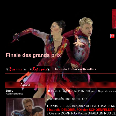
Finale des grands prix
Index du Forum
>>>
Résultats
Auteur
Duby
Posté le: Ven Déc 14, 2007 7:36 pm
Sujet du messag
Administratrice
Voila les résultats apres l'OD :
1 Tanith BELBIN / Benjamin AGOSTO USA 63.64
2 Isabelle DELOBEL / Olivier SCHOENFELDER 
3 Oksana DOMNINA / Maxim SHABALIN RUS 62