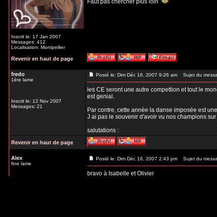
Faut pas chercher plus loin
Inscrit le: 17 Jan 2007
Messages: 412
Localisation: Montpellier
Revenir en haut de page
fredo
Posté le: Dim Déc 16, 2007 9:26 am
Sujet du mess
1ère lame
les CE seront une autre compettion et tout le mon
est genial.
Inscrit le: 12 Nov 2007
Messages: 21
Par contre, cette année la danse imposée est un
J ai pas le souvenir d'avoir vu nos champions sur 
salutations :
Revenir en haut de page
Alex
Posté le: Dim Déc 16, 2007 2:43 pm
Sujet du mess
fine lame
bravo à Isabelle et Olivier
Inscrit le: 14 Mai 2007
_________________
Messages: 89
Localisation: sud ouest de la
France
Revenir en haut de page