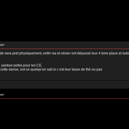
age:
de sera pret physiquement, enfin isa et olivier ont dépassé leur 4 ème place et suto
e yankee polka pour les CE.
cette danse, est-ce quelqu'un sait si c est leur tasse de thé ou pas
age: