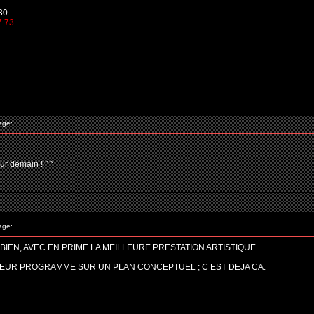
30
7.73
age:
emain ! ^^
age:
IEN, AVEC EN PRIME LA MEILLEURE PRESTATION ARTISTIQUE
LEUR PROGRAMME SUR UN PLAN CONCEPTUEL ; C EST DEJA CA.