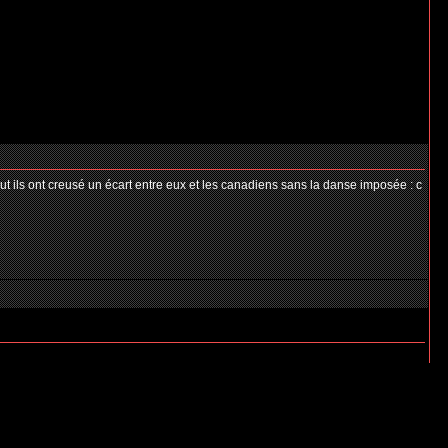
ut ils ont creusé un écart entre eux et les canadiens sans la danse imposée : c