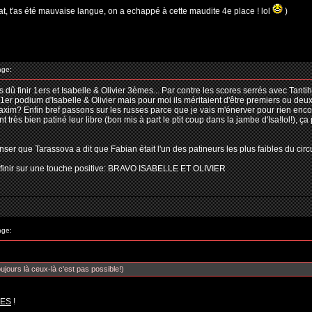
at, t'as été mauvaise langue, on a echappé à cette maudite 4e place ! lol
)
age:
dû finir 1ers et Isabelle & Olivier 3èmes... Par contre les scores serrés avec Tantih 
r podium d'Isabelle & Olivier mais pour moi ils méritaient d'être premiers ou deux
xim? Enfin bref passons sur les russes parce que je vais m'énerver pour rien enc
nt très bien patiné leur libre (bon mis à part le ptit coup dans la jambe d'Isa!lol!), 
r que Tarassova a dit que Fabian était l'un des patineurs les plus faibles du circu
finir sur une touche positive: BRAVO ISABELLE ET OLIVIER
age:
ujours là ceux-là c'est pas possible!)
ES
!