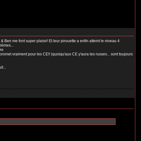
& Ben me font super plaisir! Et leur pirouette a enfin atteint le niveau 4
ièmes...
ore
ça promet vraiment pour les CE!! (quoiqu'aux CE y'aura les russes... sont toujours
it...