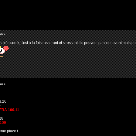
age:
rès serré, c'est à la fois rassurant et stressant: ils peuvent passer devant mais pe
age:
3.26
0
FRA 100.11
28
3.09
2eme place !