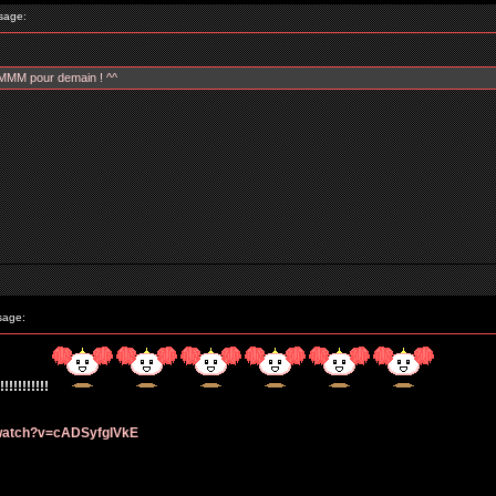
sage:
pour demain ! ^^
sage:
!!!!!!!!
/watch?v=cADSyfgIVkE