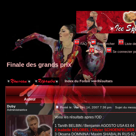
FAQ
Rechercher
Liste 
Profil
Se connecter po
Finale des grands prix
Index du Forum
>>>
Résultats
Auteur
Duby
Posté le: Ven Déc 14, 2007 7:36 pm
Sujet du messag
Administratrice
Voila les résultats apres l'OD :
1 Tanith BELBIN / Benjamin AGOSTO USA 63.64
2 Isabelle DELOBEL / Olivier SCHOENFELDER 
3 Oksana DOMNINA / Maxim SHABALIN RUS 62