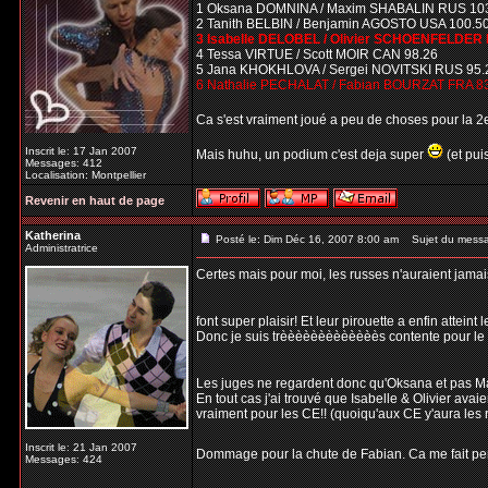
1 Oksana DOMNINA / Maxim SHABALIN RUS 10
2 Tanith BELBIN / Benjamin AGOSTO USA 100.5
3 Isabelle DELOBEL / Olivier SCHOENFELDER 
4 Tessa VIRTUE / Scott MOIR CAN 98.26
5 Jana KHOKHLOVA / Sergei NOVITSKI RUS 95.
6 Nathalie PECHALAT / Fabian BOURZAT FRA 8
Ca s'est vraiment joué a peu de choses pour la 
Inscrit le: 17 Jan 2007
Mais huhu, un podium c'est deja super
(et pui
Messages: 412
Localisation: Montpellier
Revenir en haut de page
Katherina
Posté le: Dim Déc 16, 2007 8:00 am
Sujet du mess
Administratrice
Certes mais pour moi, les russes n'auraient jamais
font super plaisir! Et leur pirouette a enfin atteint
Donc je suis trèèèèèèèèèèèèès contente pour le 1e
Les juges ne regardent donc qu'Oksana et pas Ma
En tout cas j'ai trouvé que Isabelle & Olivier avaie
vraiment pour les CE!! (quoiqu'aux CE y'aura les ru
Inscrit le: 21 Jan 2007
Dommage pour la chute de Fabian. Ca me fait pense
Messages: 424