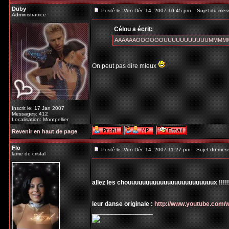
Duby
Posté le: Ven Déc 14, 2007 10:45 pm
Sujet du mes
Administratrice
Célou a écrit:
AAAAAAOOOOOOUUUUUUUUUUUMMMMM pou
On peut pas dire mieux
Inscrit le: 17 Jan 2007
Messages: 412
Localisation: Montpellier
Revenir en haut de page
Flo
Posté le: Ven Déc 14, 2007 11:27 pm
Sujet du mes
lame de cristal
allez les chouuuuuuuuuuuuuuuuuuuuuuuux !!!!!!!!
leur danse originale :
http://www.youtube.com
_________________