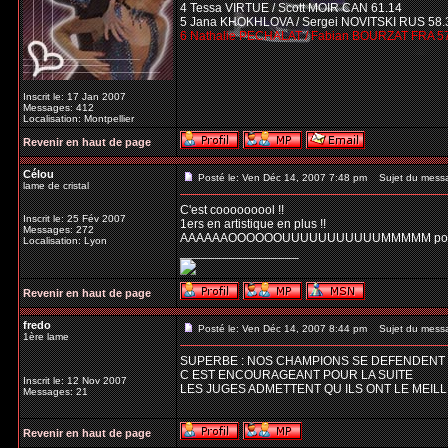
4 Tessa VIRTUE / Scott MOIR CAN 61.14
5 Jana KHOKHLOVA / Sergei NOVITSKI RUS 58.
6 Nathalie PECHALAT / Fabian BOURZAT FRA 5
Inscrit le: 17 Jan 2007
Messages: 412
Localisation: Montpellier
Revenir en haut de page
Célou
Posté le: Ven Déc 14, 2007 7:48 pm
Sujet du mess
lame de cristal
C'est cooooooool !!
Inscrit le: 25 Fév 2007
1ers en artistique en plus !!
Messages: 272
AAAAAAOOOOOOUUUUUUUUUUUMMMMM pour d
Localisation: Lyon
_________________
Revenir en haut de page
fredo
Posté le: Ven Déc 14, 2007 8:44 pm
Sujet du mess
1ère lame
SUPERBE : NOS CHAMPIONS SE DEFENDENT B
C EST ENCOURAGEANT POUR LA SUITE
Inscrit le: 12 Nov 2007
LES JUGES ADMETTENT QU ILS ONT LE MEIL
Messages: 21
Revenir en haut de page