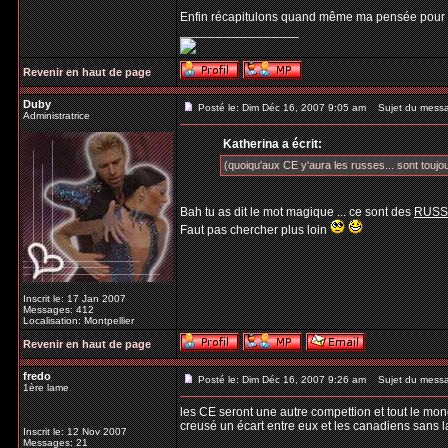
Enfin récapitulons quand même ma pensée pour 
_________________
Revenir en haut de page
Duby
Posté le: Dim Déc 16, 2007 9:05 am
Sujet du mess
Administratrice
Katherina a écrit:
(quoiqu'aux CE y'aura les russes... sont toujou
Bah tu as dit le mot magique ... ce sont des
RUSS
Faut pas chercher plus loin
Inscrit le: 17 Jan 2007
Messages: 412
Localisation: Montpellier
Revenir en haut de page
fredo
Posté le: Dim Déc 16, 2007 9:26 am
Sujet du mess
1ère lame
les CE seront une autre compettion et tout le mond
creusé un écart entre eux et les canadiens sans l
Inscrit le: 12 Nov 2007
Messages: 21