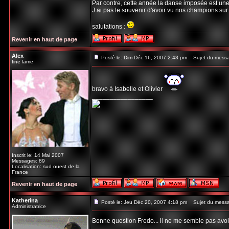
Par contre, cette année la danse imposée est un
J ai pas le souvenir d'avoir vu nos champions sur 
salutations :
Revenir en haut de page
Alex
Posté le: Dim Déc 16, 2007 2:43 pm
Sujet du mess
fine lame
bravo à Isabelle et Olivier
_________________
Inscrit le: 14 Mai 2007
Messages: 89
Localisation: sud ouest de la
France
Revenir en haut de page
Katherina
Posté le: Jeu Déc 20, 2007 4:18 pm
Sujet du mess
Administratrice
Bonne question Fredo... il ne me semble pas avoir
_________________