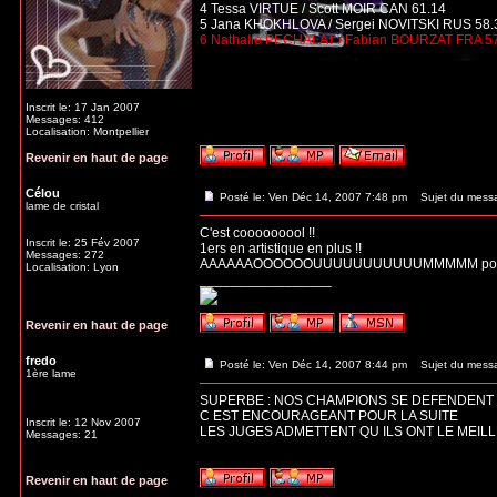
4 Tessa VIRTUE / Scott MOIR CAN 61.14
5 Jana KHOKHLOVA / Sergei NOVITSKI RUS 58.
6 Nathalie PECHALAT / Fabian BOURZAT FRA 5
Inscrit le: 17 Jan 2007
Messages: 412
Localisation: Montpellier
Revenir en haut de page
Célou
Posté le: Ven Déc 14, 2007 7:48 pm
Sujet du mess
lame de cristal
C'est cooooooool !!
Inscrit le: 25 Fév 2007
1ers en artistique en plus !!
Messages: 272
AAAAAAOOOOOOUUUUUUUUUUUMMMMM pour d
Localisation: Lyon
_________________
Revenir en haut de page
fredo
Posté le: Ven Déc 14, 2007 8:44 pm
Sujet du mess
1ère lame
SUPERBE : NOS CHAMPIONS SE DEFENDENT B
C EST ENCOURAGEANT POUR LA SUITE
Inscrit le: 12 Nov 2007
LES JUGES ADMETTENT QU ILS ONT LE MEIL
Messages: 21
Revenir en haut de page