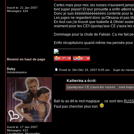
Certes mais pour moi, les russes n'auraient jamais
Inscrit le: 21 Jan 2007
font super plaisir! Et leur pirouette a enfin atteint
Messages: 424
Donc je suis trèèèèèèèèèèèèès contente pour le 1e
Les juges ne regardent donc qu'Oksana et pas Ma
En tout cas j'ai trouvé que Isabelle & Olivier avaie
vraiment pour les CE!! (quoiqu'aux CE y'aura les ru
Dommage pour la chute de Fabian. Ca me fait pense
Enfin récapitulons quand même ma pensée pour 
_________________
Revenir en haut de page
Duby
Posté le: Dim Déc 16, 2007 9:05 am
Sujet du mess
Administratrice
Katherina a écrit:
(quoiqu'aux CE y'aura les russes... sont toujou
Bah tu as dit le mot magique ... ce sont des
RUSS
Faut pas chercher plus loin
Inscrit le: 17 Jan 2007
Messages: 412
Localisation: Montpellier