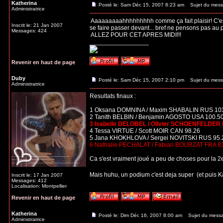
Katherina
Posté le: Sam Déc 15, 2007 8:23 am
Sujet du mess
Administratrice
Aaaaaaaaahhhhhhhhh comme ça fait plaisir! C'est t
Inscrit le: 21 Jan 2007
se faire passer devant... bref ne pensons pas au p
Messages: 424
ALLEZ POUR CET APRES MIDI!!!
_________________
Revenir en haut de page
Duby
Posté le: Sam Déc 15, 2007 2:10 pm
Sujet du mess
Administratrice
Resultats finaux :
1 Oksana DOMNINA / Maxim SHABALIN RUS 10
2 Tanith BELBIN / Benjamin AGOSTO USA 100.5
3 Isabelle DELOBEL / Olivier SCHOENFELDER 
4 Tessa VIRTUE / Scott MOIR CAN 98.26
5 Jana KHOKHLOVA / Sergei NOVITSKI RUS 95.
6 Nathalie PECHALAT / Fabian BOURZAT FRA 8
Ca s'est vraiment joué a peu de choses pour la 
Mais huhu, un podium c'est deja super
(et puis K
Inscrit le: 17 Jan 2007
Messages: 412
Localisation: Montpellier
Revenir en haut de page
Katherina
Posté le: Dim Déc 16, 2007 8:00 am
Sujet du mess
Administratrice