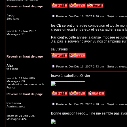
Revenir en haut de page
fredo
Posté le: Dim Déc 16, 2007 9:26 am
Sujet du mess
1ère lame
les CE seront une autre compettion et tout le mond
creusé un écart entre eux et les canadiens sans l
Inscrit le: 12 Nov 2007
Messages: 21
Par contre, cette année la danse imposée est un
J ai pas le souvenir d'avoir vu nos champions sur 
salutations :
Revenir en haut de page
Alex
Posté le: Dim Déc 16, 2007 2:43 pm
Sujet du mess
fine lame
bravo à Isabelle et Olivier
Inscrit le: 14 Mai 2007
_________________
Messages: 89
Localisation: sud ouest de la
France
Revenir en haut de page
Katherina
Posté le: Jeu Déc 20, 2007 4:18 pm
Sujet du mess
Administratrice
Bonne question Fredo... il ne me semble pas avoir
Inscrit le: 21 Jan 2007
_________________
Messages: 424