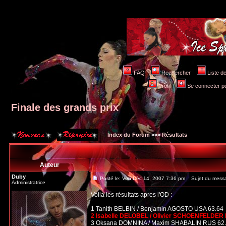
FAQ
Rechercher
Liste 
Profil
Se connecter po
Finale des grands prix
Index du Forum
>>>
Résultats
Auteur
Duby
Posté le: Ven Déc 14, 2007 7:36 pm
Sujet du messag
Administratrice
Voila les résultats apres l'OD :
1 Tanith BELBIN / Benjamin AGOSTO USA 63.64
2 Isabelle DELOBEL / Olivier SCHOENFELDER 
3 Oksana DOMNINA / Maxim SHABALIN RUS 62