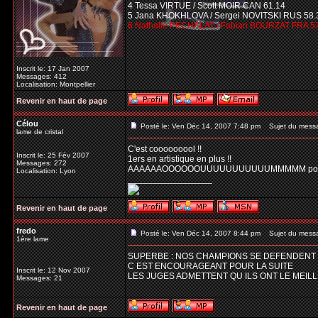
4 Tessa VIRTUE / Scott MOIR CAN 61.14
5 Jana KHOKHLOVA / Sergei NOVITSKI RUS 58.
6 Nathalie PECHALAT / Fabian BOURZAT FRA 5
Inscrit le: 17 Jan 2007
Messages: 412
Localisation: Montpellier
Revenir en haut de page
Célou
Posté le: Ven Déc 14, 2007 7:48 pm
Sujet du mess
lame de cristal
C'est cooooooool !!
Inscrit le: 25 Fév 2007
1ers en artistique en plus !!
Messages: 272
AAAAAAOOOOOOUUUUUUUUUUUMMMMM pour d
Localisation: Lyon
_________________
Revenir en haut de page
fredo
Posté le: Ven Déc 14, 2007 8:44 pm
Sujet du mess
1ère lame
SUPERBE : NOS CHAMPIONS SE DEFENDENT B
C EST ENCOURAGEANT POUR LA SUITE
Inscrit le: 12 Nov 2007
LES JUGES ADMETTENT QU ILS ONT LE MEIL
Messages: 21
Revenir en haut de page