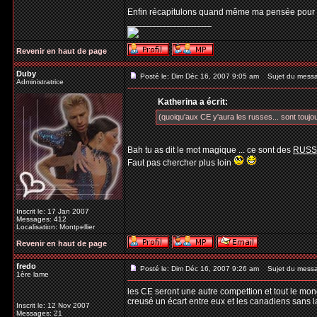
Enfin récapitulons quand même ma pensée pour 
_________________
Revenir en haut de page
Duby
Posté le: Dim Déc 16, 2007 9:05 am
Sujet du mess
Administratrice
Katherina a écrit:
(quoiqu'aux CE y'aura les russes... sont toujou
Bah tu as dit le mot magique ... ce sont des
RUSS
Faut pas chercher plus loin
Inscrit le: 17 Jan 2007
Messages: 412
Localisation: Montpellier
Revenir en haut de page
fredo
Posté le: Dim Déc 16, 2007 9:26 am
Sujet du mess
1ère lame
les CE seront une autre compettion et tout le mond
creusé un écart entre eux et les canadiens sans l
Inscrit le: 12 Nov 2007
Messages: 21