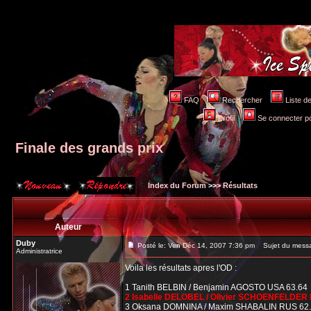
FAQ
Rechercher
Liste 
Profil
Se connecter po
Finale des grands prix
Index du Forum
>>>
Résultats
Auteur
Duby
Posté le: Ven Déc 14, 2007 7:36 pm
Sujet du messag
Administratrice
Voila les résultats apres l'OD :
1 Tanith BELBIN / Benjamin AGOSTO USA 63.64
2 Isabelle DELOBEL / Olivier SCHOENFELDER 
3 Oksana DOMNINA / Maxim SHABALIN RUS 62