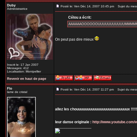
Duby
Posté le: Ven Déc 14, 2007 10:45 pm
Sujet du mes
Administratrice
Célou a écrit:
AAAAAAOOOOOOUUUUUUUUUUUMMMMM pou
On peut pas dire mieux
Inscrit le: 17 Jan 2007
Messages: 412
Localisation: Montpellier
Revenir en haut de page
Flo
Posté le: Ven Déc 14, 2007 11:27 pm
Sujet du mes
lame de cristal
allez les chouuuuuuuuuuuuuuuuuuuuuuuux !!!!!!!!
leur danse originale :
http://www.youtube.com
_________________