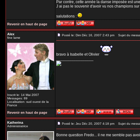
Par contre, cette année la danse imposée est un
J ai pas le souvenir d'avoir vu nos champions sur 
salutations :
Revenir en haut de page
Alex
Posté le: Dim Déc 16, 2007 2:43 pm
Sujet du mess
fine lame
bravo à Isabelle et Olivier
_________________
Inscrit le: 14 Mai 2007
Messages: 89
Localisation: sud ouest de la
France
Revenir en haut de page
Katherina
Posté le: Jeu Déc 20, 2007 4:18 pm
Sujet du mess
Administratrice
Bonne question Fredo... il ne me semble pas avoir
_________________