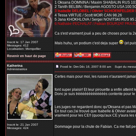
1 Oksana DOMNINA / Maxim SHABALIN RUS 10
2 Tanith BELBIN / Benjamin AGOSTO USA 100.5
3 Isabelle DELOBEL / Olivier SCHOENFELDER 
4 Tessa VIRTUE / Scott MOIR CAN 98.26
5 Jana KHOKHLOVA / Sergei NOVITSKI RUS 95.
6 Nathalie PECHALAT / Fabian BOURZAT FRA 8
Ca s'est vraiment joué a peu de choses pour la 
Inscrit le: 17 Jan 2007
Mais huhu, un podium c'est deja super
(et pui
Messages: 412
Localisation: Montpellier
Revenir en haut de page
Katherina
Posté le: Dim Déc 16, 2007 8:00 am
Sujet du mess
Administratrice
Certes mais pour moi, les russes n'auraient jamais
font super plaisir! Et leur pirouette a enfin atteint
Donc je suis trèèèèèèèèèèèèès contente pour le 1e
Les juges ne regardent donc qu'Oksana et pas Ma
En tout cas j'ai trouvé que Isabelle & Olivier avaie
vraiment pour les CE!! (quoiqu'aux CE y'aura les ru
Inscrit le: 21 Jan 2007
Dommage pour la chute de Fabian. Ca me fait pense
Messages: 424