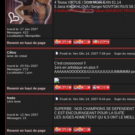
4 Tessa VIRTUE / Scott MOIR CAN 61.14
5 Jana KHOKHLOVA / Sergei NOVITSKI RUS 58.
6 Nathalie PECHALAT / Fabian BOURZAT FRA 5
Inscrit le: 17 Jan 2007
Messages: 412
Localisation: Montpellier
Revenir en haut de page
Célou
Posté le: Ven Déc 14, 2007 7:48 pm
Sujet du mess
lame de cristal
C'est cooooooool !!
Inscrit le: 25 Fév 2007
1ers en artistique en plus !!
Messages: 272
AAAAAAOOOOOOUUUUUUUUUUUMMMMM pour d
Localisation: Lyon
_________________
Revenir en haut de page
fredo
Posté le: Ven Déc 14, 2007 8:44 pm
Sujet du mess
1ère lame
SUPERBE : NOS CHAMPIONS SE DEFENDENT B
C EST ENCOURAGEANT POUR LA SUITE
Inscrit le: 12 Nov 2007
LES JUGES ADMETTENT QU ILS ONT LE MEIL
Messages: 21
Revenir en haut de page