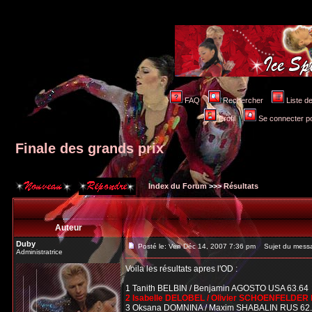
FAQ
Rechercher
Liste 
Profil
Se connecter po
Finale des grands prix
Index du Forum
>>>
Résultats
Auteur
Duby
Posté le: Ven Déc 14, 2007 7:36 pm
Sujet du messag
Administratrice
Voila les résultats apres l'OD :
1 Tanith BELBIN / Benjamin AGOSTO USA 63.64
2 Isabelle DELOBEL / Olivier SCHOENFELDER 
3 Oksana DOMNINA / Maxim SHABALIN RUS 62