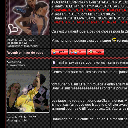
1 Oksana DOMNINA / Maxim SHABALIN RUS 10
2 Tanith BELBIN / Benjamin AGOSTO USA 100.5
3 Isabelle DELOBEL / Olivier SCHOENFELDER 
4 Tessa VIRTUE / Scott MOIR CAN 98.26
5 Jana KHOKHLOVA / Sergei NOVITSKI RUS 95.
6 Nathalie PECHALAT / Fabian BOURZAT FRA 8
Ca s'est vraiment joué a peu de choses pour la 
Inscrit le: 17 Jan 2007
Mais huhu, un podium c'est deja super
(et pui
Messages: 412
Localisation: Montpellier
Revenir en haut de page
Katherina
Posté le: Dim Déc 16, 2007 8:00 am
Sujet du mess
Administratrice
Certes mais pour moi, les russes n'auraient jamais
font super plaisir! Et leur pirouette a enfin atteint
Donc je suis trèèèèèèèèèèèèès contente pour le 1e
Les juges ne regardent donc qu'Oksana et pas Ma
En tout cas j'ai trouvé que Isabelle & Olivier avaie
vraiment pour les CE!! (quoiqu'aux CE y'aura les ru
Inscrit le: 21 Jan 2007
Dommage pour la chute de Fabian. Ca me fait pense
Messages: 424