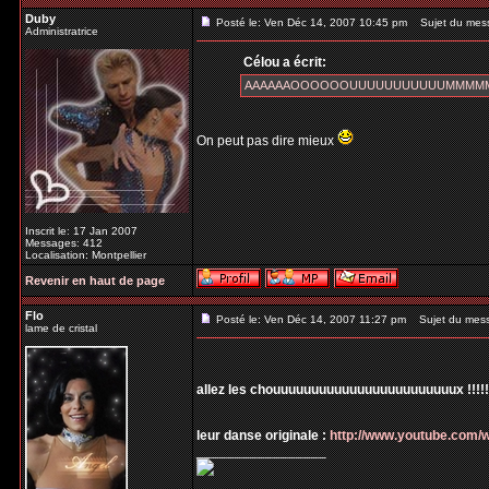
Duby
Posté le: Ven Déc 14, 2007 10:45 pm
Sujet du mes
Administratrice
Célou a écrit:
AAAAAAOOOOOOUUUUUUUUUUUMMMMM pou
On peut pas dire mieux
Inscrit le: 17 Jan 2007
Messages: 412
Localisation: Montpellier
Revenir en haut de page
Flo
Posté le: Ven Déc 14, 2007 11:27 pm
Sujet du mes
lame de cristal
allez les chouuuuuuuuuuuuuuuuuuuuuuuux !!!!!!!!
leur danse originale :
http://www.youtube.com
_________________