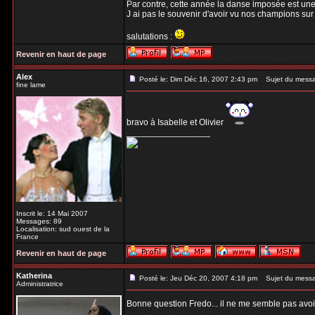
Par contre, cette année la danse imposée est un
J ai pas le souvenir d'avoir vu nos champions sur 
salutations :
Revenir en haut de page
Alex
Posté le: Dim Déc 16, 2007 2:43 pm
Sujet du mess
fine lame
bravo à Isabelle et Olivier
_________________
Inscrit le: 14 Mai 2007
Messages: 89
Localisation: sud ouest de la
France
Revenir en haut de page
Katherina
Posté le: Jeu Déc 20, 2007 4:18 pm
Sujet du mess
Administratrice
Bonne question Fredo... il ne me semble pas avoir
_________________