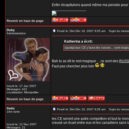
Enfin récapitulons quand même ma pensée pour 
_________________
Revenir en haut de page
Duby
Posté le: Dim Déc 16, 2007 9:05 am
Sujet du mess
Administratrice
Katherina a écrit:
(quoiqu'aux CE y'aura les russes... sont toujou
Bah tu as dit le mot magique ... ce sont des
RUSS
Faut pas chercher plus loin
Inscrit le: 17 Jan 2007
Messages: 412
Localisation: Montpellier
Revenir en haut de page
fredo
Posté le: Dim Déc 16, 2007 9:26 am
Sujet du mess
1ère lame
les CE seront une autre compettion et tout le mond
creusé un écart entre eux et les canadiens sans l
Inscrit le: 12 Nov 2007
Messages: 21