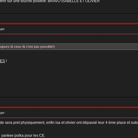
finir sur une touche positive: BRAVO ISABELLE ET OLIVIER
age:
ujours là ceux-là c'est pas possible!)
ES
!
age:
de sera pret physiquement, enfin isa et olivier ont dépassé leur 4 ème place et suto
e yankee polka pour les CE.