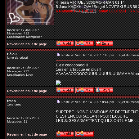
4 Tessa VIRTUE / Scott MOIR CAN 61.14
5 Jana KHOKHLOVA / Sergei NOVITSKI RUS 58.
6 Nathalie PECHALAT / Fabian BOURZAT FRA 5
Inscrit le: 17 Jan 2007
Messages: 412
Localisation: Montpellier
Revenir en haut de page
Célou
Posté le: Ven Déc 14, 2007 7:48 pm
Sujet du mess
lame de cristal
C'est cooooooool !!
Inscrit le: 25 Fév 2007
1ers en artistique en plus !!
Messages: 272
AAAAAAOOOOOOUUUUUUUUUUUMMMMM pour d
Localisation: Lyon
_________________
Revenir en haut de page
fredo
Posté le: Ven Déc 14, 2007 8:44 pm
Sujet du mess
1ère lame
SUPERBE : NOS CHAMPIONS SE DEFENDENT B
C EST ENCOURAGEANT POUR LA SUITE
Inscrit le: 12 Nov 2007
LES JUGES ADMETTENT QU ILS ONT LE MEIL
Messages: 21
Revenir en haut de page