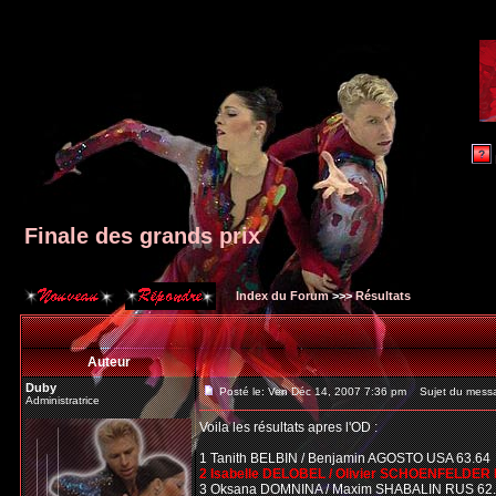
Finale des grands prix
Index du Forum
>>>
Résultats
Auteur
Duby
Posté le: Ven Déc 14, 2007 7:36 pm
Sujet du messag
Administratrice
Voila les résultats apres l'OD :
1 Tanith BELBIN / Benjamin AGOSTO USA 63.64
2 Isabelle DELOBEL / Olivier SCHOENFELDER 
3 Oksana DOMNINA / Maxim SHABALIN RUS 62