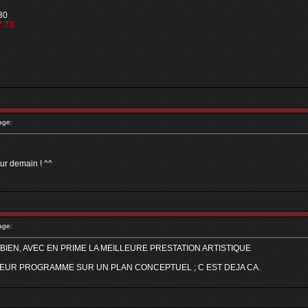
30
7.73
age:
emain ! ^^
age:
IEN, AVEC EN PRIME LA MEILLEURE PRESTATION ARTISTIQUE
LEUR PROGRAMME SUR UN PLAN CONCEPTUEL ; C EST DEJA CA.