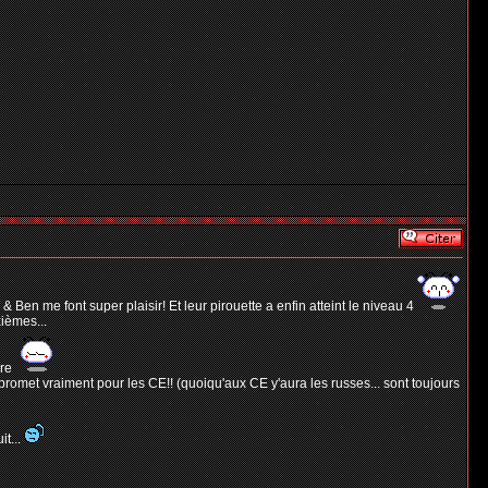
& Ben me font super plaisir! Et leur pirouette a enfin atteint le niveau 4
ièmes...
ore
ça promet vraiment pour les CE!! (quoiqu'aux CE y'aura les russes... sont toujours
it...