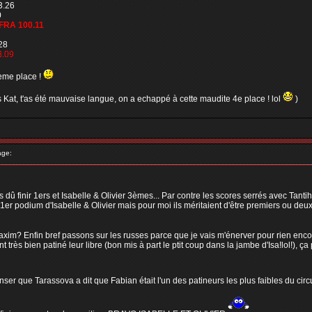
3.26
0
FRA 100.11
28
3.09
2eme place !
s Kat, t'as été mauvaise langue, on a echappé à cette maudite 4e place ! lol
)
age:
dû finir 1ers et Isabelle & Olivier 3èmes... Par contre les scores serrés avec Tantih 
r podium d'Isabelle & Olivier mais pour moi ils méritaient d'être premiers ou deux
xim? Enfin bref passons sur les russes parce que je vais m'énerver pour rien enc
nt très bien patiné leur libre (bon mis à part le ptit coup dans la jambe d'Isa!lol!), 
r que Tarassova a dit que Fabian était l'un des patineurs les plus faibles du circu