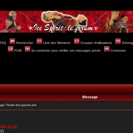
FAQ
Rechercher
Liste des Membres
Groupes d'utilisateurs
S'enreg
Profil
Se connecter pour vérifier ses messages privés
Connexion
Message
e: Finale des grands prix
FRA 63.29
.31