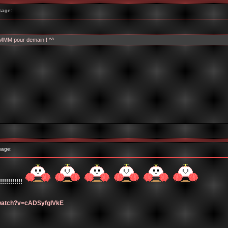
sage:
pour demain ! ^^
sage:
!!!!!!!!
/watch?v=cADSyfgIVkE