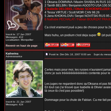
1 Oksana DOMNINA / Maxim SHABALIN RUS 10
2 Tanith BELBIN / Benjamin AGOSTO USA 100.5
3 Isabelle DELOBEL / Olivier SCHOENFELDER 
4 Tessa VIRTUE / Scott MOIR CAN 98.26
5 Jana KHOKHLOVA / Sergei NOVITSKI RUS 95.
6 Nathalie PECHALAT / Fabian BOURZAT FRA 8
Ca s'est vraiment joué a peu de choses pour la 
Inscrit le: 17 Jan 2007
Mais huhu, un podium c'est deja super
(et pui
Messages: 412
Localisation: Montpellier
Revenir en haut de page
Katherina
Posté le: Dim Déc 16, 2007 8:00 am
Sujet du mess
Administratrice
Certes mais pour moi, les russes n'auraient jamais 
Donc je suis trèèèèèèèèèèèèès contente pour le 1e
Les juges ne regardent donc qu'Oksana et pas Ma
En tout cas j'ai trouvé que Isabelle & Olivier avaie
là ceux-là c'est pas possible!)
Dommage pour la chute de Fabian. Ca me fait pense
Inscrit le: 21 Jan 2007
Messages: 424