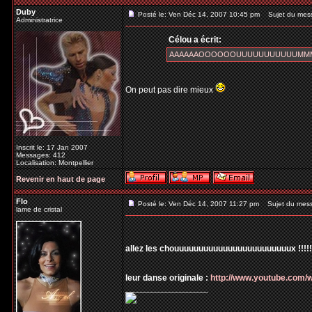
Duby
Posté le: Ven Déc 14, 2007 10:45 pm
Sujet du mes
Administratrice
Célou a écrit:
AAAAAAOOOOOOUUUUUUUUUUUMMMMM 
On peut pas dire mieux
Inscrit le: 17 Jan 2007
Messages: 412
Localisation: Montpellier
Revenir en haut de page
Flo
Posté le: Ven Déc 14, 2007 11:27 pm
Sujet du mes
lame de cristal
allez les chouuuuuuuuuuuuuuuuuuuuuuuux !!!!!!!!
leur danse originale :
http://www.youtube.com
_________________