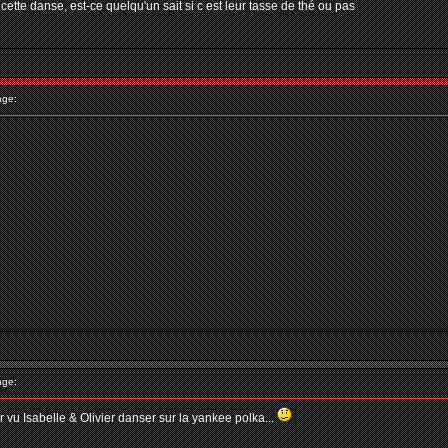
cette danse, est-ce quelqu'un sait si c est leur tasse de thé ou pas
age:
age:
 vu Isabelle & Olivier danser sur la yankee polka...