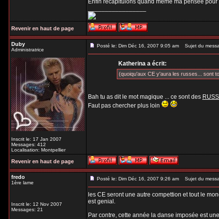
Enfin récapitulons quand même ma pensée pour 
_________________
Revenir en haut de page
Duby
Posté le: Dim Déc 16, 2007 9:05 am
Sujet du mess
Administratrice
Katherina a écrit:
(quoiqu'aux CE y'aura les russes... sont to
Bah tu as dit le mot magique ... ce sont des
RUSS
Faut pas chercher plus loin
Inscrit le: 17 Jan 2007
Messages: 412
Localisation: Montpellier
Revenir en haut de page
fredo
Posté le: Dim Déc 16, 2007 9:26 am
Sujet du mess
1ère lame
les CE seront une autre compettion et tout le mon
est genial.
Inscrit le: 12 Nov 2007
Messages: 21
Par contre, cette année la danse imposée est un