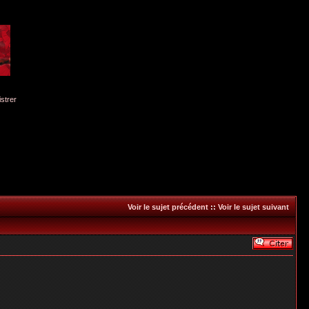
istrer
Voir le sujet précédent
::
Voir le sujet suivant