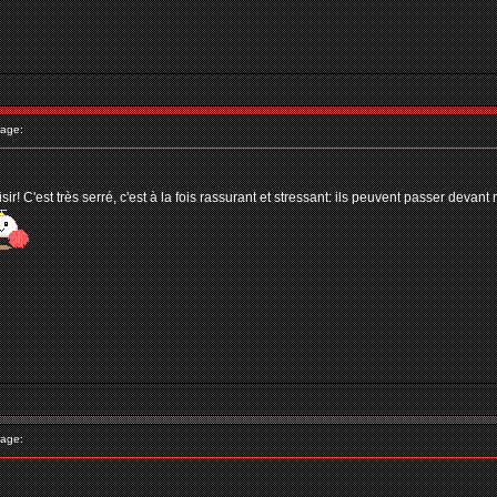
age:
C'est très serré, c'est à la fois rassurant et stressant: ils peuvent passer devant 
age: