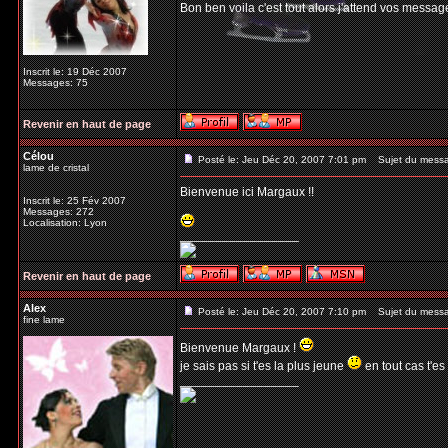
Bon ben voila c'est tout alors j'attend vos messag
Inscrit le: 19 Déc 2007
Messages: 75
Revenir en haut de page
Célou
Posté le: Jeu Déc 20, 2007 7:01 pm
Sujet du mess
lame de cristal
Bienvenue ici Margaux !!
Inscrit le: 25 Fév 2007
Messages: 272
Localisation: Lyon
_________________
Revenir en haut de page
Alex
Posté le: Jeu Déc 20, 2007 7:10 pm
Sujet du mess
fine lame
Bienvenue Margaux !
je sais pas si t'es la plus jeune
en tout cas t'es
_________________