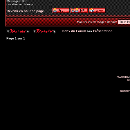
Messages: 336
Localisation: Nancy
Revenir en haut de page
Montrer les messages depuis:
Index du Forum
>>>
Présentation
Page
1
sur
1
Powered by
Tra
Inscripti