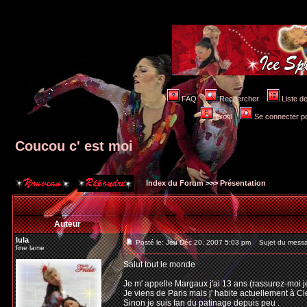
FAQ
Rechercher
Liste 
Profil
Se connecter po
Coucou c' est moi
Index du Forum
>>>
Présentation
Auteur
lula
Posté le: Jeu Déc 20, 2007 5:03 pm
Sujet du messag
fine lame
Salut tout le monde
Je m' appelle Margaux j'ai 13 ans (rassurez-moi je
Je viens de Paris mais j' habite actuellement à C
Sinon je suis fan du patinage depuis peu .