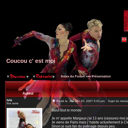
Coucou c' est moi
Index du Forum
>>>
Présentation
Auteur
lula
Posté le: Jeu Déc 20, 2007 5:03 pm
Sujet du messag
fine lame
Salut tout le monde
Je m' appelle Margaux j'ai 13 ans (rassurez-moi je
Je viens de Paris mais j' habite actuellement à C
Sinon je suis fan du patinage depuis peu .