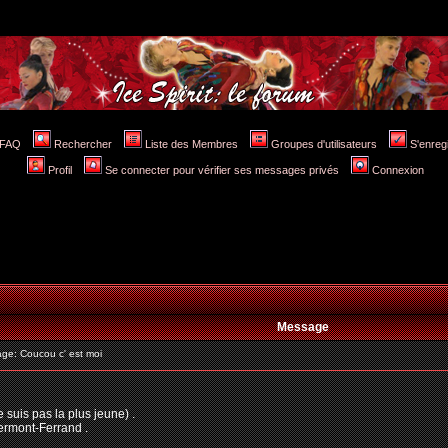
FAQ
Rechercher
Liste des Membres
Groupes d'utilisateurs
S'enreg
Profil
Se connecter pour vérifier ses messages privés
Connexion
Message
e: Coucou c' est moi
 suis pas la plus jeune) .
lermont-Ferrand .