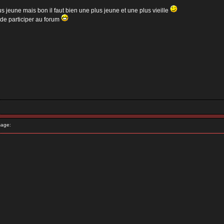
 jeune mais bon il faut bien une plus jeune et une plus vieille
 de participer au forum
age: