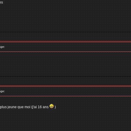
es
age:
age:
 plus jeune que moi (j'ai 16 ans
)