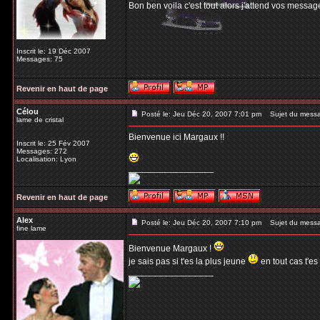
Bon ben voila c'est tout alors j'attend vos messag
Inscrit le: 19 Déc 2007
Messages: 75
Revenir en haut de page
Célou
Posté le: Jeu Déc 20, 2007 7:01 pm
Sujet du mess
lame de cristal
Bienvenue ici Margaux !!
Inscrit le: 25 Fév 2007
Messages: 272
Localisation: Lyon
_________________
Revenir en haut de page
Alex
Posté le: Jeu Déc 20, 2007 7:10 pm
Sujet du mess
fine lame
Bienvenue Margaux !
je sais pas si t'es la plus jeune
en tout cas t'es
_________________