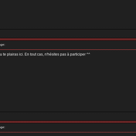
age:
e plairas ici. En tout cas, n'hésites pas à participer ^^
age: