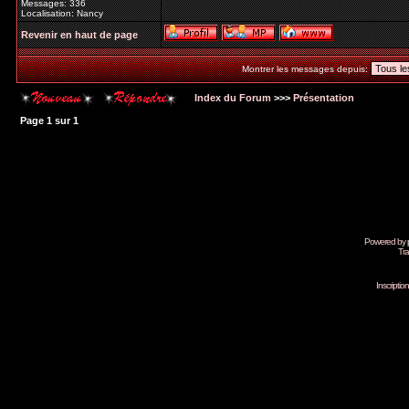
Messages: 336
Localisation: Nancy
Revenir en haut de page
Montrer les messages depuis:
Index du Forum
>>>
Présentation
Page
1
sur
1
Powered by
Tra
Inscripti