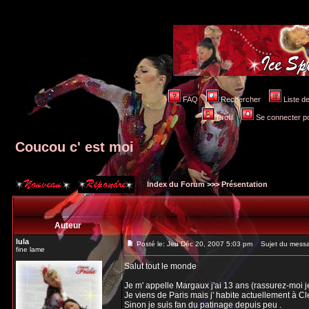
FAQ
Rechercher
Liste 
Profil
Se connecter po
Coucou c' est moi
Index du Forum
>>>
Présentation
Auteur
lula
Posté le: Jeu Déc 20, 2007 5:03 pm
Sujet du messag
fine lame
Salut tout le monde
Je m' appelle Margaux j'ai 13 ans (rassurez-moi je
Je viens de Paris mais j' habite actuellement à C
Sinon je suis fan du patinage depuis peu .