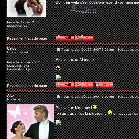
Bon ben voila c'est tout alors j'attend vos messag
Inscrit le: 19 Déc 2007
Messages: 75
Revenir en haut de page
Célou
Posté le: Jeu Déc 20, 2007 7:01 pm
Sujet du mess
lame de cristal
Bienvenue ici Margaux !!
Inscrit le: 25 Fév 2007
Messages: 272
Localisation: Lyon
_________________
Revenir en haut de page
Alex
Posté le: Jeu Déc 20, 2007 7:10 pm
Sujet du mess
fine lame
Bienvenue Margaux !
je sais pas si t'es la plus jeune
en tout cas t'es
_________________