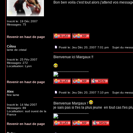
Bon ben voila c'est tout alors j'attend vos messag
Inscrit le: 19 Déc 2007
Messages: 75
Revenir en haut de page
Célou
Posté le: Jeu Déc 20, 2007 7:01 pm
Sujet du mess
lame de cristal
Bienvenue ici Margaux !!
Inscrit le: 25 Fév 2007
Messages: 272
Localisation: Lyon
_________________
Revenir en haut de page
Alex
Posté le: Jeu Déc 20, 2007 7:10 pm
Sujet du mess
fine lame
Bienvenue Margaux !
Inscrit le: 14 Mai 2007
je sais pas si t'es la plus jeune
en tout cas t'es pl
Messages: 89
Localisation: sud ouest de la
_________________
France
Revenir en haut de page