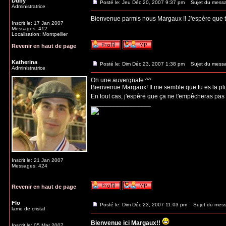
Duby
Posté le: Jeu Déc 20, 2007 9:37 pm
Sujet du mess
Administratrice
Bienvenue parmis nous Margaux !! J'espère que tu t
Inscrit le: 17 Jan 2007
Messages: 412
Localisation: Montpellier
Revenir en haut de page
Katherina
Posté le: Dim Déc 23, 2007 1:38 pm
Sujet du mess
Administratrice
Oh une auvergnate ^^
Bienvenue Margaux! Il me semble que tu es la plus
En tout cas, j'espère que ça ne t'empêcheras pas
_________________
Inscrit le: 21 Jan 2007
Messages: 424
Revenir en haut de page
Flo
Posté le: Dim Déc 23, 2007 11:03 pm
Sujet du mess
lame de cristal
Bienvenue ici Margaux!!
Inscrit le: 05 Mar 2007