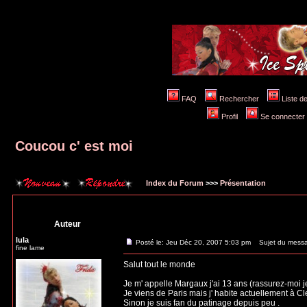
FAQ
Rechercher
Liste 
Profil
Se connecter 
Coucou c' est moi
Index du Forum
>>>
Présentation
Auteur
lula
Posté le: Jeu Déc 20, 2007 5:03 pm
Sujet du messag
fine lame
Salut tout le monde
Je m' appelle Margaux j'ai 13 ans (rassurez-moi je
Je viens de Paris mais j' habite actuellement à C
Sinon je suis fan du patinage depuis peu .