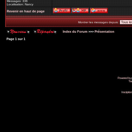
Messages: 336
Localisation: Nancy
Revenir en haut de page
Montrer les messages depuis:
Index du Forum
>>>
Présentation
Page
1
sur
1
Powered by
Tra
Inscripti