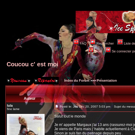
FAQ
Rechercher
Liste 
Profil
Se connecter po
Coucou c' est moi
Index du Forum
>>>
Présentation
Auteur
lula
Posté le: Jeu Déc 20, 2007 5:03 pm
Sujet du messag
fine lame
Salut tout le monde
Je m' appelle Margaux j'ai 13 ans (rassurez-moi je
Je viens de Paris mais j' habite actuellement à C
Sinon je suis fan du patinage depuis peu .