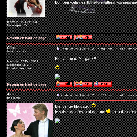
Bon ben voila c'est tout alors j'attend vos messag
Inscrit le: 19 Déc 2007
Messages: 75
Revenir en haut de page
Célou
Posté le: Jeu Déc 20, 2007 7:01 pm
Sujet du mess
lame de cristal
Bienvenue ici Margaux !!
Inscrit le: 25 Fév 2007
Messages: 272
Localisation: Lyon
_________________
Revenir en haut de page
Alex
Posté le: Jeu Déc 20, 2007 7:10 pm
Sujet du mess
fine lame
Bienvenue Margaux !
je sais pas si t'es la plus jeune
en tout cas t'es
_________________