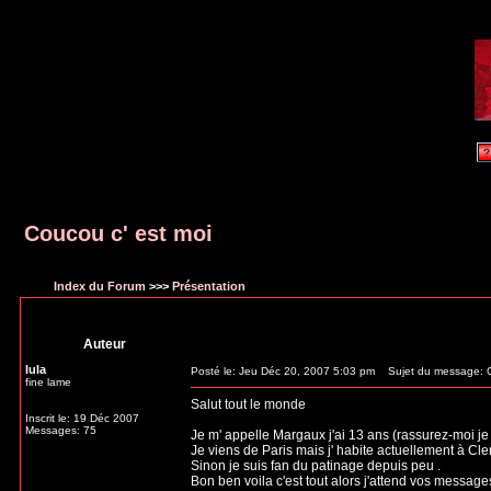
Coucou c' est moi
Index du Forum
>>>
Présentation
Auteur
lula
Posté le: Jeu Déc 20, 2007 5:03 pm
Sujet du message: C
fine lame
Salut tout le monde
Inscrit le: 19 Déc 2007
Messages: 75
Je m' appelle Margaux j'ai 13 ans (rassurez-moi je 
Je viens de Paris mais j' habite actuellement à Cl
Sinon je suis fan du patinage depuis peu .
Bon ben voila c'est tout alors j'attend vos message