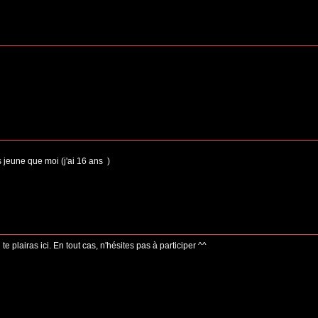
s jeune que moi (j'ai 16 ans
)
 plairas ici. En tout cas, n'hésites pas à participer ^^