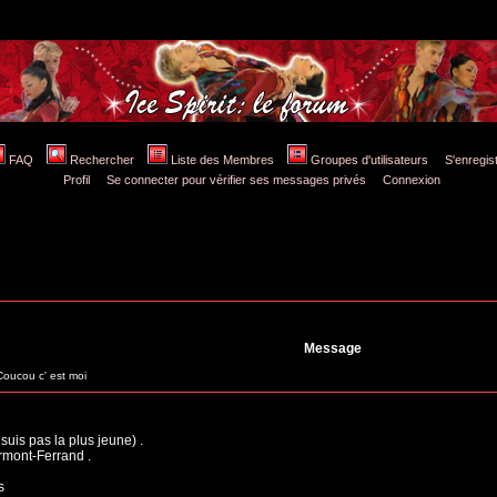
FAQ
Rechercher
Liste des Membres
Groupes d'utilisateurs
S'enregis
Profil
Se connecter pour vérifier ses messages privés
Connexion
Message
oucou c' est moi
suis pas la plus jeune) .
ermont-Ferrand .
s