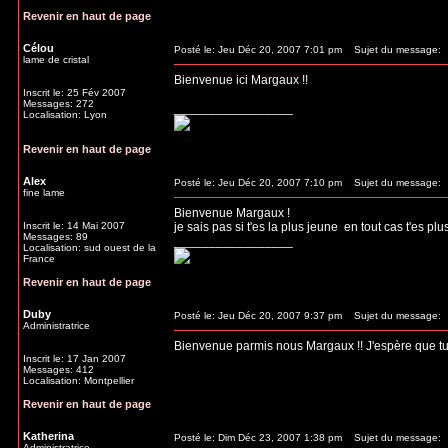
Revenir en haut de page
Célou
Posté le: Jeu Déc 20, 2007 7:01 pm
Sujet du message:
lame de cristal
Bienvenue ici Margaux !!
Inscrit le: 25 Fév 2007
Messages: 272
_________________
Localisation: Lyon
Revenir en haut de page
Alex
Posté le: Jeu Déc 20, 2007 7:10 pm
Sujet du message:
fine lame
Bienvenue Margaux !
Inscrit le: 14 Mai 2007
je sais pas si t'es la plus jeune
en tout cas t'es plu
Messages: 89
_________________
Localisation: sud ouest de la
France
Revenir en haut de page
Duby
Posté le: Jeu Déc 20, 2007 9:37 pm
Sujet du message:
Administratrice
Bienvenue parmis nous Margaux !! J'espère que tu te
Inscrit le: 17 Jan 2007
Messages: 412
Localisation: Montpellier
Revenir en haut de page
Katherina
Posté le: Dim Déc 23, 2007 1:38 pm
Sujet du message:
Administratrice