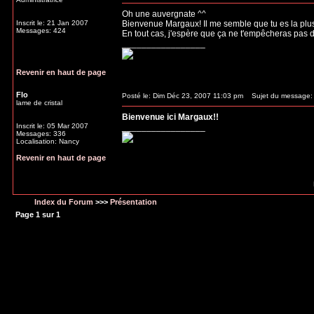
Oh une auvergnate ^^
Inscrit le: 21 Jan 2007
Bienvenue Margaux! Il me semble que tu es la plus 
Messages: 424
En tout cas, j'espère que ça ne t'empêcheras pas 
_________________
Revenir en haut de page
Flo
Posté le: Dim Déc 23, 2007 11:03 pm
Sujet du message:
lame de cristal
Bienvenue ici Margaux!!
Inscrit le: 05 Mar 2007
_________________
Messages: 336
Localisation: Nancy
Revenir en haut de page
Index du Forum
>>>
Présentation
Page
1
sur
1