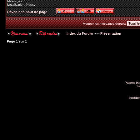
Messages: 336
Localisation: Nancy
Revenir en haut de page
Montrer les messages depuis:
Index du Forum
>>>
Présentation
Page
1
sur
1
Powered by
Tra
Inscripti