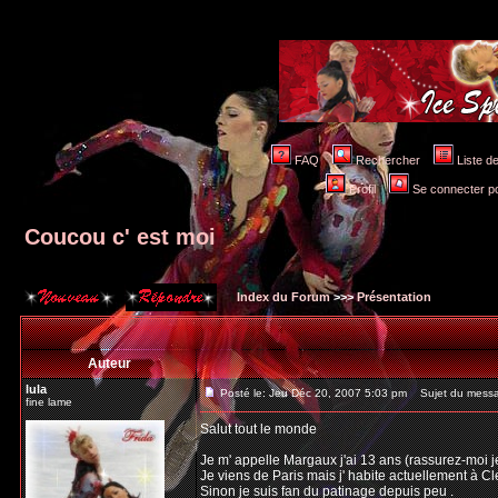
FAQ
Rechercher
Liste 
Profil
Se connecter po
Coucou c' est moi
Index du Forum
>>>
Présentation
Auteur
lula
Posté le: Jeu Déc 20, 2007 5:03 pm
Sujet du messag
fine lame
Salut tout le monde
Je m' appelle Margaux j'ai 13 ans (rassurez-moi je
Je viens de Paris mais j' habite actuellement à C
Sinon je suis fan du patinage depuis peu .