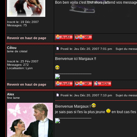
Bon ben voila c'est tout alors j'attend vos messag
Inscrit le: 19 Déc 2007
Messages: 75
Revenir en haut de page
Célou
Posté le: Jeu Déc 20, 2007 7:01 pm
Sujet du mess
lame de cristal
Bienvenue ici Margaux !!
Inscrit le: 25 Fév 2007
Messages: 272
Localisation: Lyon
_________________
Revenir en haut de page
Alex
Posté le: Jeu Déc 20, 2007 7:10 pm
Sujet du mess
fine lame
Bienvenue Margaux !
je sais pas si t'es la plus jeune
en tout cas t'es
_________________