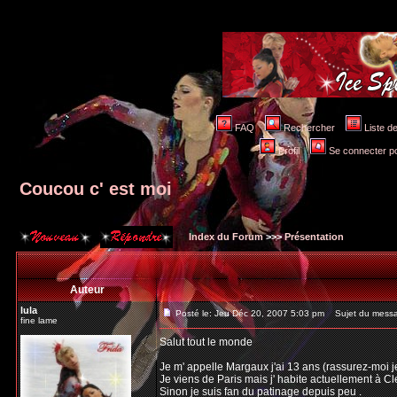
FAQ
Rechercher
Liste 
Profil
Se connecter po
Coucou c' est moi
Index du Forum
>>>
Présentation
Auteur
lula
Posté le: Jeu Déc 20, 2007 5:03 pm
Sujet du messag
fine lame
Salut tout le monde
Je m' appelle Margaux j'ai 13 ans (rassurez-moi je
Je viens de Paris mais j' habite actuellement à C
Sinon je suis fan du patinage depuis peu .