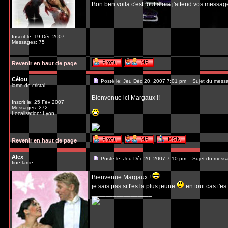
Bon ben voila c'est tout alors j'attend vos messag
Inscrit le: 19 Déc 2007
Messages: 75
Revenir en haut de page
Célou
Posté le: Jeu Déc 20, 2007 7:01 pm
Sujet du mess
lame de cristal
Bienvenue ici Margaux !!
Inscrit le: 25 Fév 2007
Messages: 272
Localisation: Lyon
_________________
Revenir en haut de page
Alex
Posté le: Jeu Déc 20, 2007 7:10 pm
Sujet du mess
fine lame
Bienvenue Margaux !
je sais pas si t'es la plus jeune
en tout cas t'es
_________________