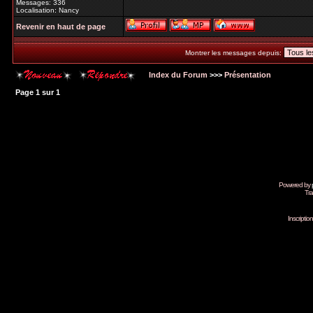
Messages: 336
Localisation: Nancy
Revenir en haut de page
Montrer les messages depuis:
Index du Forum
>>>
Présentation
Page
1
sur
1
Powered by
Tra
Inscripti