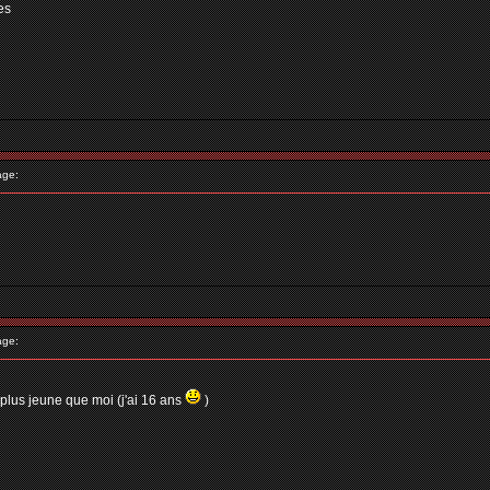
es
age:
age:
 plus jeune que moi (j'ai 16 ans
)