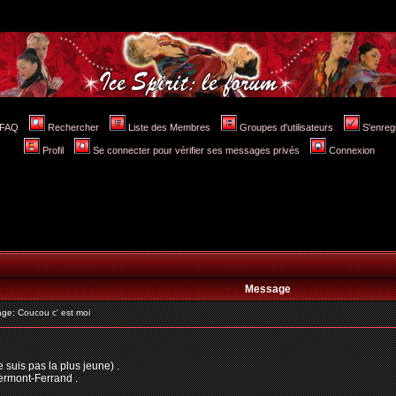
FAQ
Rechercher
Liste des Membres
Groupes d'utilisateurs
S'enreg
Profil
Se connecter pour vérifier ses messages privés
Connexion
Message
e: Coucou c' est moi
 suis pas la plus jeune) .
lermont-Ferrand .