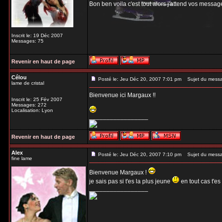
Bon ben voila c'est tout alors j'attend vos messag
Inscrit le: 19 Déc 2007
Messages: 75
Revenir en haut de page
Célou
Posté le: Jeu Déc 20, 2007 7:01 pm
Sujet du mess
lame de cristal
Bienvenue ici Margaux !!
Inscrit le: 25 Fév 2007
Messages: 272
Localisation: Lyon
_________________
Revenir en haut de page
Alex
Posté le: Jeu Déc 20, 2007 7:10 pm
Sujet du mess
fine lame
Bienvenue Margaux !
je sais pas si t'es la plus jeune
en tout cas t'es
_________________