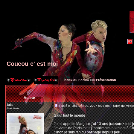
Coucou c' est moi
Index du Forum
>>>
Présentation
Auteur
lula
Posté le: Jeu Déc 20, 2007 5:03 pm
Sujet du messag
fine lame
Salut tout le monde
Je m' appelle Margaux j'ai 13 ans (rassurez-moi je
Je viens de Paris mais j' habite actuellement à C
Sinon je suis fan du patinage depuis peu .