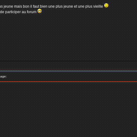
 jeune mais bon il faut bien une plus jeune et une plus vieille
 de participer au forum
age: