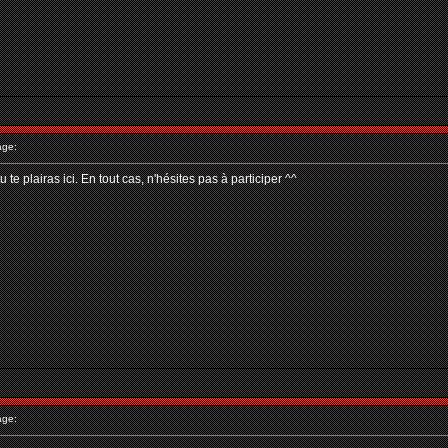
age:
e plairas ici. En tout cas, n'hésites pas à participer ^^
age: