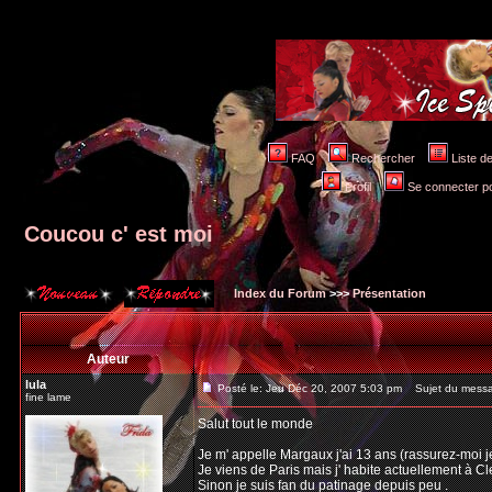
FAQ
Rechercher
Liste 
Profil
Se connecter po
Coucou c' est moi
Index du Forum
>>>
Présentation
Auteur
lula
Posté le: Jeu Déc 20, 2007 5:03 pm
Sujet du messag
fine lame
Salut tout le monde
Je m' appelle Margaux j'ai 13 ans (rassurez-moi je
Je viens de Paris mais j' habite actuellement à C
Sinon je suis fan du patinage depuis peu .