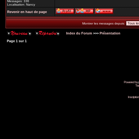
Messages: 336
Localisation: Nancy
Revenir en haut de page
Montrer les messages depuis:
Index du Forum
>>>
Présentation
Page
1
sur
1
Powered by
Tra
Inscripti