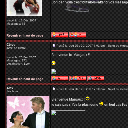
Bon ben voila c'est tout alors j'attend vos messag
Inscrit le: 19 Déc 2007
Messages: 75
Revenir en haut de page
Célou
Posté le: Jeu Déc 20, 2007 7:01 pm
Sujet du mess
lame de cristal
Bienvenue ici Margaux !!
Inscrit le: 25 Fév 2007
Messages: 272
Localisation: Lyon
_________________
Revenir en haut de page
Alex
Posté le: Jeu Déc 20, 2007 7:10 pm
Sujet du mess
fine lame
Bienvenue Margaux !
je sais pas si t'es la plus jeune
en tout cas t'es
_________________