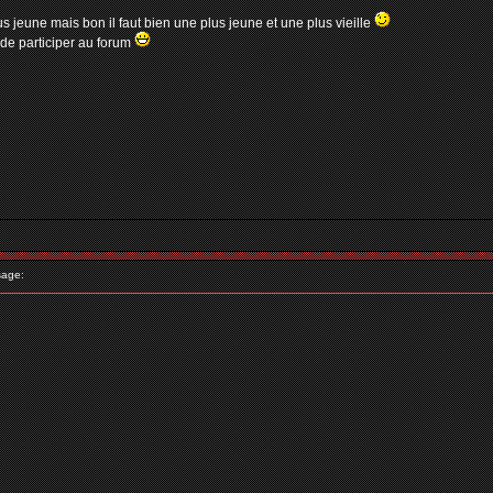
 jeune mais bon il faut bien une plus jeune et une plus vieille
 de participer au forum
age: