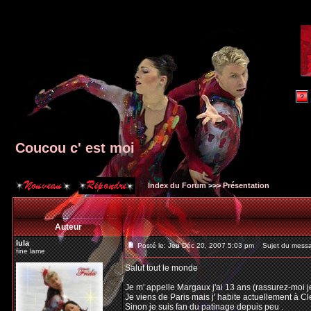
Coucou c' est moi
Index du Forum
>>>
Présentation
Auteur
lula
Posté le: Jeu Déc 20, 2007 5:03 pm
Sujet du messag
fine lame
Salut tout le monde
Je m' appelle Margaux j'ai 13 ans (rassurez-moi je
Je viens de Paris mais j' habite actuellement à C
Sinon je suis fan du patinage depuis peu .