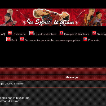
FAQ
Rechercher
Liste des Membres
Groupes d'utilisateurs
S'enreg
Profil
Se connecter pour vérifier ses messages privés
Connexion
Message
e: Coucou c' est moi
 suis pas la plus jeune) .
lermont-Ferrand .