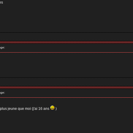
es
age:
age:
 plus jeune que moi (j'ai 16 ans
)