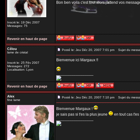
Bon ben voila c'est tout alors j'attend vos messag
Inscrit le: 19 Déc 2007
Messages: 75
Revenir en haut de page
Célou
Posté le: Jeu Déc 20, 2007 7:01 pm
Sujet du mess
lame de cristal
Bienvenue ici Margaux !!
Inscrit le: 25 Fév 2007
Messages: 272
Localisation: Lyon
_________________
Revenir en haut de page
Alex
Posté le: Jeu Déc 20, 2007 7:10 pm
Sujet du mess
fine lame
Bienvenue Margaux !
je sais pas si t'es la plus jeune
en tout cas t'es
_________________