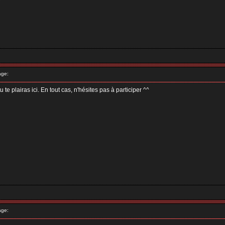
age:
e plairas ici. En tout cas, n'hésites pas à participer ^^
age: